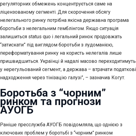
регуляторних обмежень концентрується саме на
ліцензованому сегменті. Для скорочення обсягу
нелегального ринку потрібна якісна державна програма
боротьби з нелегальним гемблінгом. Якщо ситуація
залишиться status quo і легальний ринок продовжать
“затискати” під виглядом боротьби з лудоманією,
переформатування ринку на користь нелегалів лише
пришвидшиться. Українці й надалі масово переходитимуть
у нерегульований сегмент, а держава – втрачати податкові
надходження через тінізацію галузі”, – зазначив Когут.
Боротьба з “чорним”
ринком та прогнози
АУОГБ
Раніше пресслужба АУОГБ повідомляла, що однією з
ключових проблем у боротьбі з “чорним” ринком