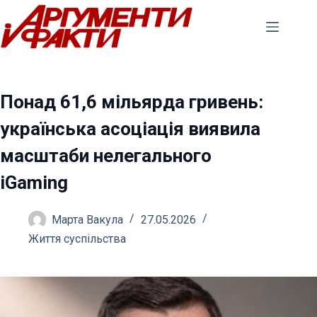
Перейти
до
вмісту
Понад 61,6 мільярда гривень:
українська асоціація виявила
масштаби нелегального
iGaming
Марта Вакула
27.05.2026
Життя суспільства