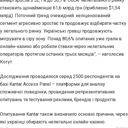
вимірі зросла з 52,1% до 56,7%. Обсяг нелегального ринку
становить щонайменше 61,6 млрд грн (приблизно $1,54
млрд). Поточний тренд очевидний: неліцензований
сегмент агресивно зростає та продовжує відбирати частку
у легального ринку. Українські гравці продовжують
мігрувати в сіру зону. Понад 80,6% опитаних уже грали в
онлайн-казино або робили ставки через нелегальних
операторів протягом останніх трьох місяців”, – наголосив
Когут.
Дослідження проводилося серед 2500 респондентів на
базі Kantar Access Panel – платформи для аналізу
споживчої поведінки, проведення репрезентативних
опитувань та тестування реклами, брендів і продуктів.
Опитування Kantar також визначило основні причини, через
які українці обирають нелегальні онлайн-казино.