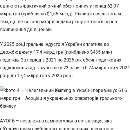
оцінюють фактичний річний обсяг ринку у понад 62,07
млрд грн (приблизно $1,55 млрд). Різниця пояснюється
тим, що не всі оператори подали річну звітність через
припинення дії ліцензій.
У 2025 році гральна індустрія України сплатила до
держбюджету 17,4 млрд грн (приблизно $435 млн)
податків. За період з 2021 по 2025 рік обсяг податкових
надходжень від галузі зріс у 72 рази: з 0,24 млрд грн у 2021
році до 17,4 млрд грн у 2025 році.
АУОГБ – незалежна саморегулівна організація, яка
об’єднує вісім найбільших ліцензованих операторів