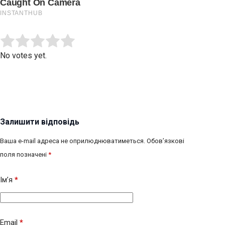
Submit Rating
Rate this item:
No votes yet.
Залишити відповідь
Ваша e-mail адреса не оприлюднюватиметься.
Обов’язкові
поля позначені
*
Ім’я
*
Email
*