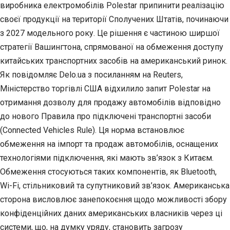
виробника електромобілів
Polestar припинити реалізацію
своєї продукції на території Сполучених Штатів, починаючи
з 2027 модельного року. Це рішення є частиною ширшої
стратегії Вашингтона, спрямованої на обмеження доступу
китайських транспортних засобів на американський ринок.
Як повідомляє Delo.ua з посиланням на Reuters,
Міністерство торгівлі США відхилило запит Polestar на
отримання дозволу для продажу автомобілів відповідно
до нового Правила про підключені транспортні засоби
(Connected Vehicles Rule). Ця норма встановлює
обмеження на імпорт та продаж автомобілів, оснащених
технологіями підключення, які мають зв’язок з Китаєм.
Обмеження стосуються таких компонентів, як Bluetooth,
Wi-Fi, стільниковий та супутниковий зв’язок. Американська
сторона висловлює занепокоєння щодо можливості збору
конфіденційних даних американських власників через ці
системи, що, на думку уряду, становить загрозу