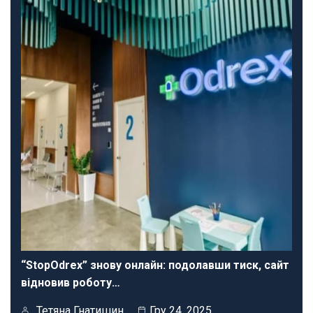
“StopOdrex” знову онлайн: подолавши тиск, сайт
відновив роботу…
Тетяна Гнатишин
Гру 24, 2025