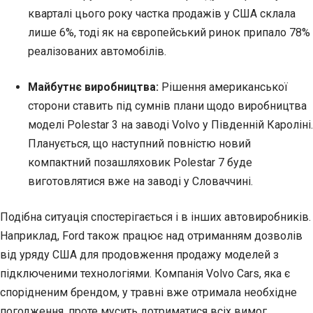
кварталі цього року частка продажів у США склала
лише 6%, тоді як на європейський ринок припало 78%
реалізованих автомобілів.
Майбутнє виробництва:
Рішення американської
сторони ставить під сумнів плани щодо виробництва
моделі Polestar 3 на заводі Volvo у Південній Кароліні.
Планується, що наступний повністю новий
компактний позашляховик Polestar 7 буде
виготовлятися вже на заводі у Словаччині.
Подібна ситуація спостерігається і в інших автовиробників.
Наприклад, Ford також працює над отриманням дозволів
від уряду США для продовження продажу моделей з
підключеними технологіями. Компанія Volvo Cars, яка є
спорідненим брендом, у травні вже отримала необхідне
погодження, проте мусить дотриматися всіх вимог