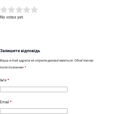
Submit Rating
Rate this item:
No votes yet.
Залишити відповідь
Ваша e-mail адреса не оприлюднюватиметься.
Обов’язкові
поля позначені
*
Ім’я
*
Email
*