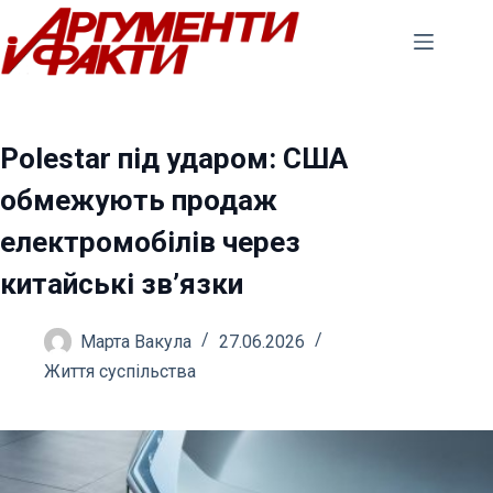
Перейти
до
вмісту
Polestar під ударом: США
обмежують продаж
електромобілів через
китайські зв’язки
Марта Вакула
27.06.2026
Життя суспільства