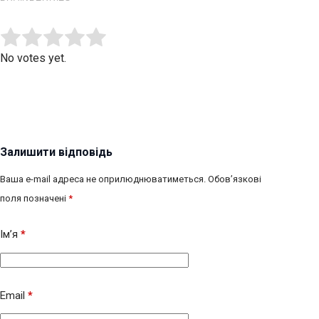
Submit Rating
Rate this item:
No votes yet.
Залишити відповідь
Ваша e-mail адреса не оприлюднюватиметься.
Обов’язкові
поля позначені
*
Ім’я
*
Email
*