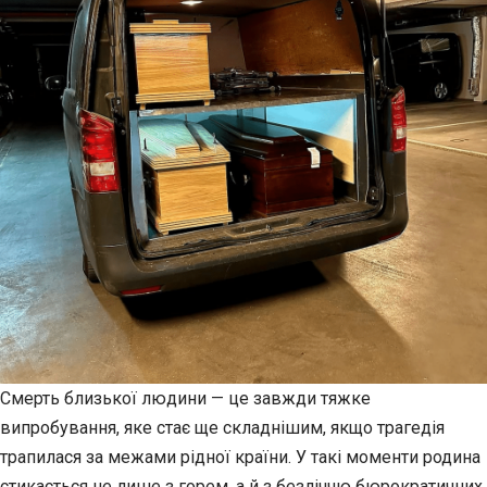
Смерть близької людини — це завжди тяжке
випробування, яке стає ще складнішим, якщо трагедія
трапилася за межами рідної країни. У такі моменти родина
стикається не лише з горем, а й з безліччю бюрократичних