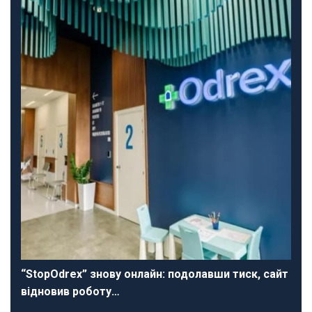
“StopOdrex” знову онлайн: подолавши тиск, сайт
відновив роботу…