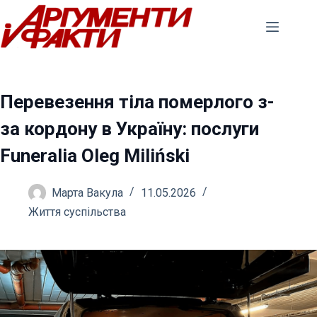
Перейти
до
вмісту
Перевезення тіла померлого з-
за кордону в Україну: послуги
Funeralia Oleg Miliński
Марта Вакула
11.05.2026
Життя суспільства