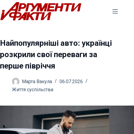
Перейти
до
вмісту
Найпопулярніші авто: українці
розкрили свої переваги за
перше півріччя
Марта Вакула
06.07.2026
Життя суспільства