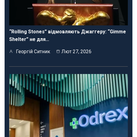
“Rolling Stones” відмовляють Джаггеру: “Gimme
Shelter” не для…
Георгій Ситник
Лют 27, 2026