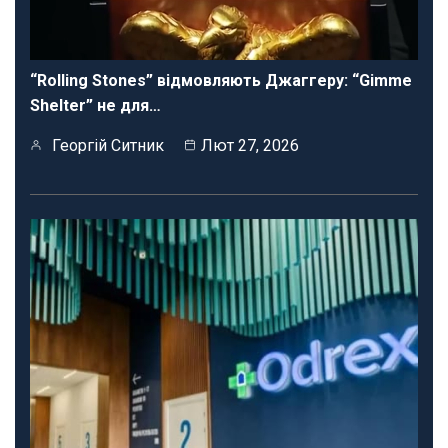
“Rolling Stones” відмовляють Джаггеру: “Gimme
Shelter” не для…
Георгій Ситник
Лют 27, 2026