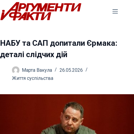
Перейти
до
вмісту
НАБУ та САП допитали Єрмака:
деталі слідчих дій
Марта Вакула
26.05.2026
Життя суспільства