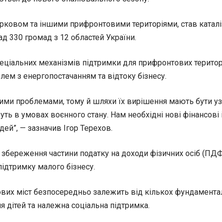
арковом та іншими прифронтовими територіями, став каталі
ад 330 громад з 12 областей України.
пеціальних механізмів підтримки для прифронтових терито
лем з енергопостачанням та відтоку бізнесу.
ільними проблемами, тому й шляхи їх вирішення мають бути
живуть в умовах воєнного стану. Нам необхідні нові фінансо
дей”, — зазначив Ігор Терехов.
 збереження частини податку на доходи фізичних осіб (ПД
ідтримку малого бізнесу.
их міст безпосередньо залежить від кількох фундаментальн
я дітей та належна соціальна підтримка.