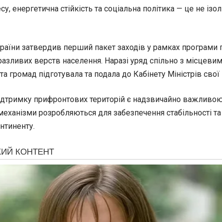
у, енергетична стійкість та соціальна політика — це не із
 України затвердив перший пакет заходів у рамках програми
вразливих верств населення. Наразі уряд спільно з місце
та громад підготувала та подала до Кабінету Міністрів свої
підтримку прифронтових територій є надзвичайно важливою 
еханізми розробляються для забезпечення стабільності та р
нтиненту.