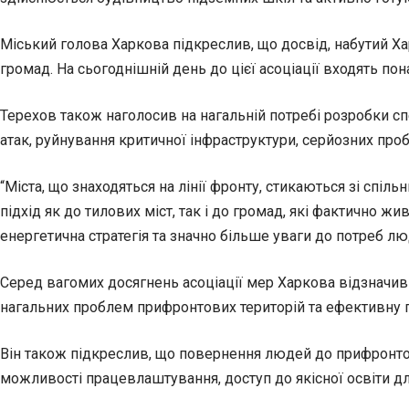
Міський голова Харкова підкреслив, що досвід, набутий Х
громад. На сьогоднішній день до цієї асоціації входять пон
Терехов також наголосив на нагальній потребі розробки с
атак, руйнування критичної інфраструктури, серйозних проб
“Міста, що знаходяться на лінії фронту, стикаються зі сп
підхід як до тилових міст, так і до громад, які фактично 
енергетична стратегія та значно більше уваги до потреб лю
Серед вагомих досягнень асоціації мер Харкова відзначив
нагальних проблем прифронтових територій та ефективну п
Він також підкреслив, що повернення людей до прифронтов
можливості працевлаштування, доступ до якісної освіти дл