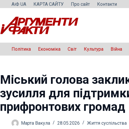
Перейти
АіФ UA
КАРТА САЙТУ
Про сайт
Контакти
до
вмісту
Політика
Економіка
Світ
Культура
Війна
Міський голова закли
зусилля для підтримк
прифронтових громад
Марта Вакула
28.05.2026
Життя суспільства