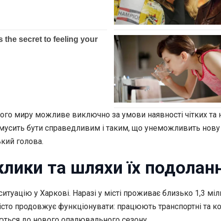
го миру можливе виключно за умови наявності чітких та на
мусить бути справедливим і таким, що унеможливить нову 
кий голова.
клики та шляхи їх подолан
ситуацію у Харкові. Наразі у місті проживає близько 1,3 м
істо продовжує функціонувати: працюють транспортні та ко
ються до нового опалювального сезону.