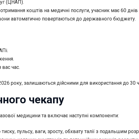
уг (ЦНАП).
отримання коштів на медичні послуги, учасник має 60 днів
, вони автоматично повертаються до державного бюджету.
АПі.
ження.
 вас час.
2026 року, залишаються дійсними для використання до 30 
чного чекапу
азової медицини та включає наступні компоненти:
иску, пульсу, ваги, зросту, обхвату талії з подальшим розр