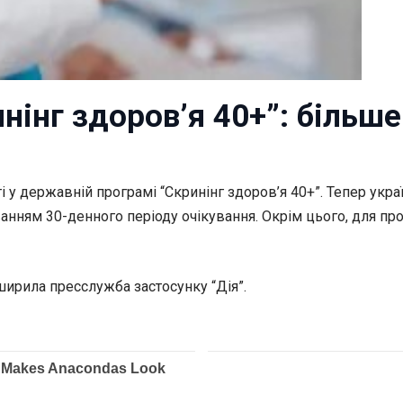
інг здоров’я 40+”: більше
ті у державній програмі
“Скринінг здоров’я 40+”. Тепер укр
ванням 30-денного періоду очікування. Окрім цього, для п
ширила пресслужба застосунку “Дія”.