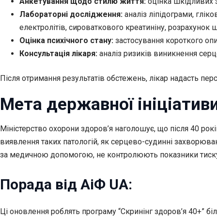
Анкетування щодо стилю життя:
оцінка шкідливих з
Лабораторні дослідження:
аналіз ліпідограми, глік
електролітів, сироваткового креатиніну, розрахунок 
Оцінка психічного стану:
застосування короткого опи
Консультація лікаря:
аналіз ризиків виникнення серц
Після отримання результатів обстежень, лікар надасть пе
Мета державної ініціатив
Міністерство охорони здоров’я наголошує, що після 40 рок
виявлення таких патологій, як серцево-судинні захворюван
за медичною допомогою, не контролюють показники тиску ч
Порада від АіФ UA:
Ці оновлення роблять програму “Скринінг здоров’я 40+” б