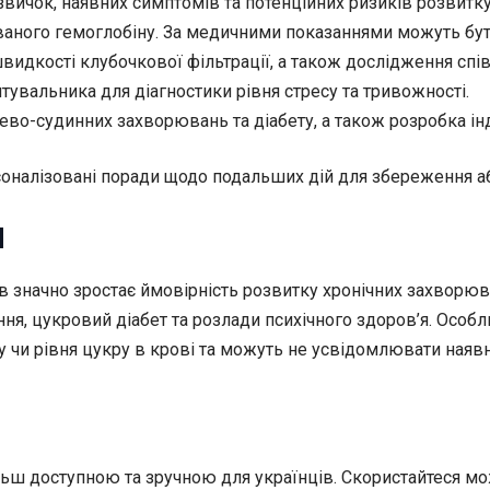
вичок, наявних симптомів та потенційних ризиків розвитк
ованого гемоглобіну. За медичними показаннями можуть бути
швидкості клубочкової фільтрації, а також дослідження спі
тувальника для діагностики рівня стресу та тривожності.
ево-судинних захворювань та діабету, а також розробка і
рсоналізовані поради щодо подальших дій для збереження а
и
ів значно зростає ймовірність розвитку хронічних захворюв
ня, цукровий діабет та розлади психічного здоров’я. Особл
и рівня цукру в крові та можуть не усвідомлювати наявні
ільш доступною та зручною для українців. Скористайтеся 