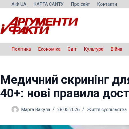
Перейти
АіФ UA
КАРТА САЙТУ
Про сайт
Контакти
до
вмісту
Політика
Економіка
Світ
Культура
Війна
Медичний скринінг для
40+: нові правила дос
Марта Вакула
28.05.2026
Життя суспільства