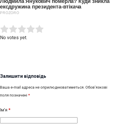
Submit Rating
Rate this item:
No votes yet.
Залишити відповідь
Ваша e-mail адреса не оприлюднюватиметься.
Обов’язкові
поля позначені
*
Ім’я
*