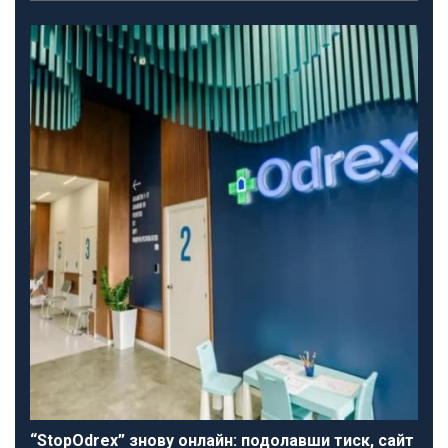
“StopOdrex” знову онлайн: подолавши тиск, сайт