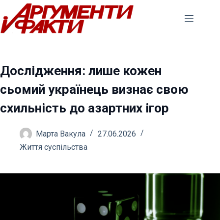
Перейти
до
вмісту
Дослідження: лише кожен
сьомий українець визнає свою
схильність до азартних ігор
Марта Вакула
27.06.2026
Життя суспільства