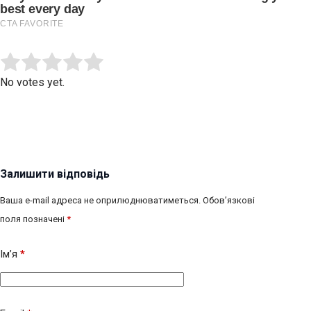
Submit Rating
Rate this item:
No votes yet.
Залишити відповідь
Ваша e-mail адреса не оприлюднюватиметься.
Обов’язкові
поля позначені
*
Ім’я
*