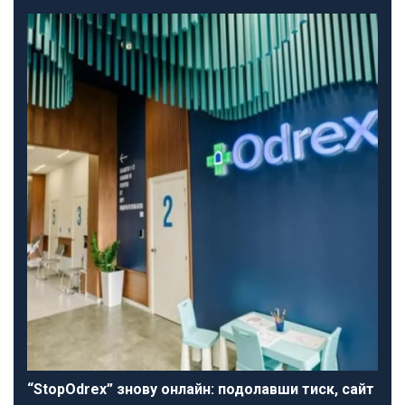
“StopOdrex” знову онлайн: подолавши тиск, сайт