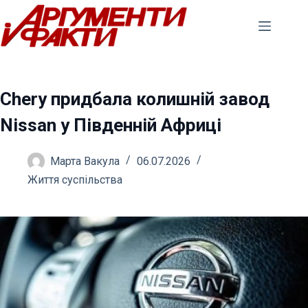
Перейти
до
вмісту
Chery придбала колишній завод
Nissan у Південній Африці
Марта Вакула
06.07.2026
Життя суспільства