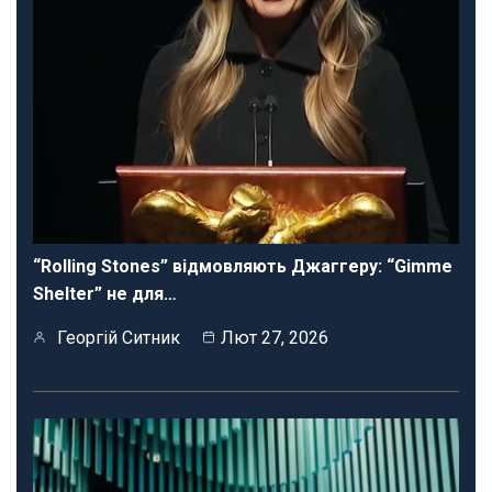
“Rolling Stones” відмовляють Джаггеру: “Gimme
Shelter” не для…
Георгій Ситник
Лют 27, 2026