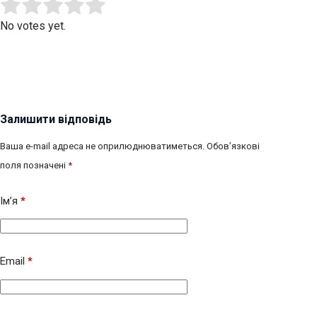
Submit Rating
Rate this item:
No votes yet.
Залишити відповідь
Ваша e-mail адреса не оприлюднюватиметься.
Обов’язкові
поля позначені
*
Ім’я
*
Email
*