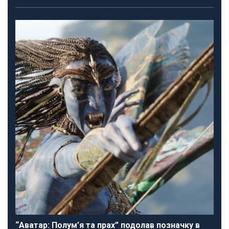
“Аватар: Полум’я та прах” подолав позначку в