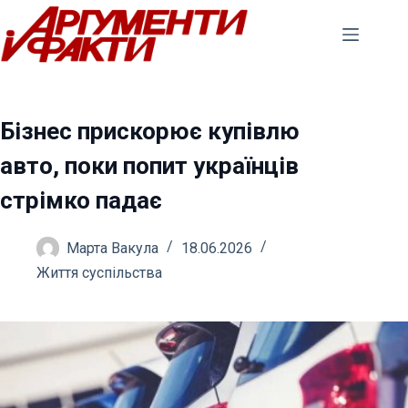
Перейти
до
вмісту
Бізнес прискорює купівлю
авто, поки попит українців
стрімко падає
Марта Вакула
18.06.2026
Життя суспільства