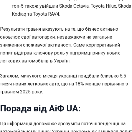
топ-5 також увійшли Skoda Octavia, Toyota Hilux, Skoda
Kodiaq та Toyota RAV4.
Результати травня вказують на те, що бізнес активно
оновлює свої автопарки, незважаючи на загальне
зниження споживчої активності. Саме корпоративний
попит відіграв ключову роль у підтримці ринку нових
легкових автомобілів в Україні.
Загалом, минулого місяця українці придбали близько 5,5
тисяч нових легкових авто, що на 18% менше порівняно з
травнем 2025 року.
Порада від АіФ UA:
Ця інформація допоможе зрозуміти поточні тенденції на
автомобільному ринку України, зокрема, як змінився попит