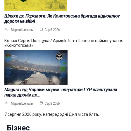
Шляхи до Перемоги: Як Конотопська бригада відновлює
дороги на війні
Мар’ян Шепель
Сер 8, 2026
Колаж Сергія Поліщука / АрміяInform Почесне найменування
«Конотопська»…
Magura над Чорним морем: оператори ГУР влаштували
парад дронів до…
Мар’ян Шепель
Сер 8, 2026
7 серпня 2026 року, напередодні Дня міста Ялта,…
Бізнес