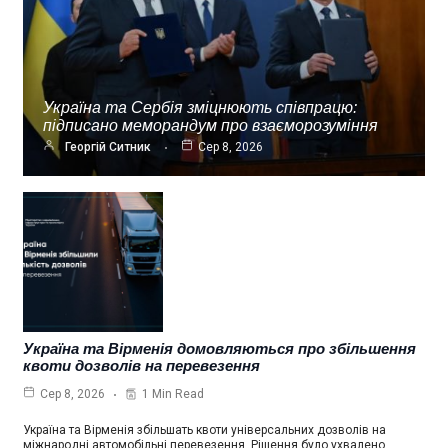
Україна та Сербія зміцнюють співпрацю:
підписано меморандум про взаєморозуміння
Георгій Ситник
Сер 8, 2026
Україна та Вірменія домовляються про збільшення
квоти дозволів на перевезення
1 Min Read
Сер 8, 2026
Україна та Вірменія збільшать квоти універсальних дозволів на
міжнародні автомобільні перевезення. Рішення було ухвалено…