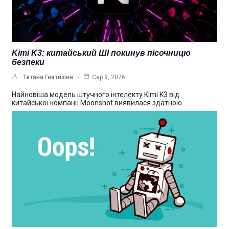
Kimi K3: китайський ШІ покинув пісочницю
безпеки
Тетяна Гнатишин
Сер 9, 2026
Найновіша модель штучного інтелекту Kimi K3 від
китайської компанії Moonshot виявилася здатною…