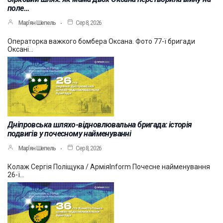
поле…
Мар’ян Шепель
Сер 8, 2026
Операторка важкого бомбера Оксана. Фото 77-ї бригади
Оксані…
Дніпровська шляхо-відновлювальна бригада: історія
подвигів у почесному найменуванні
Мар’ян Шепель
Сер 8, 2026
Колаж Сергія Поліщука / АрміяInform Почесне найменування
26-ї…