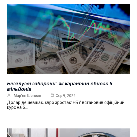
Безглузді заборони: як карантин вбиває 6
мільйонів
Мар’ян Шепель
Сер 9, 2026
Долар дешевшає, євро зростає: НБУ встановив офіційний
курс на 6…