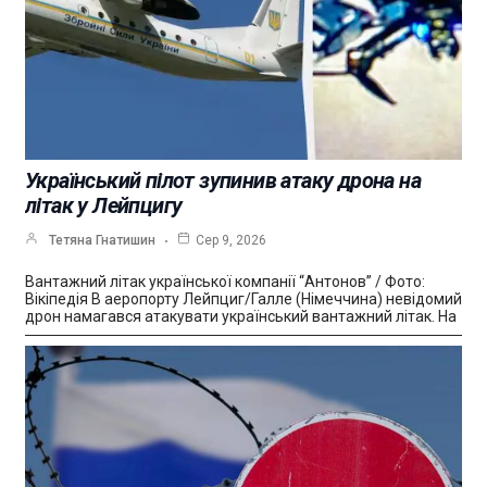
Український пілот зупинив атаку дрона на
літак у Лейпцигу
Тетяна Гнатишин
Сер 9, 2026
Вантажний літак української компанії “Антонов” / Фото:
Вікіпедія В аеропорту Лейпциг/Галле (Німеччина) невідомий
дрон намагався атакувати український вантажний літак. На