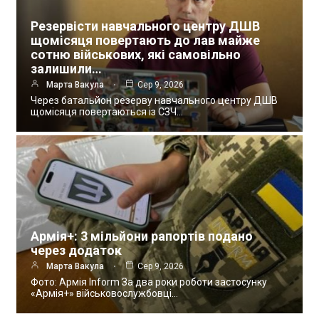
Резервісти навчального центру ДШВ
щомісяця повертають до лав майже
сотню військових, які самовільно
залишили…
Марта Вакула
Сер 9, 2026
Через батальйон резерву навчального центру ДШВ
щомісяця повертаються із СЗЧ…
Армія+: 3 мільйони рапортів подано
через додаток
Марта Вакула
Сер 9, 2026
Фото: Армія Inform За два роки роботи застосунку
«Армія+» військовослужбовці…