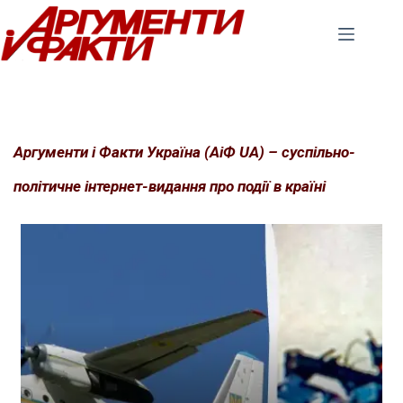
Перейти
до
вмісту
Аргументи і Факти Україна (АіФ UA) – суспільно-
політичне інтернет-видання про події в країні