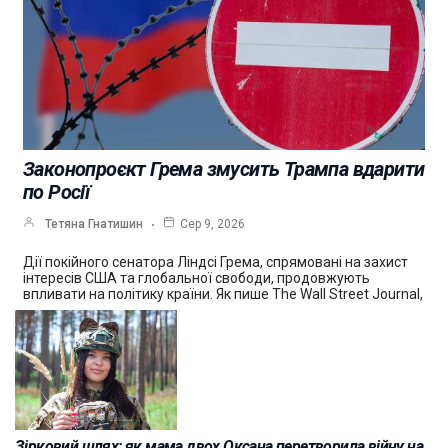
Законопроєкт Грема змусить Трампа вдарити
по Росії
Тетяна Гнатишин
Сер 9, 2026
Дії покійного сенатора Ліндсі Грема, спрямовані на захист
інтересів США та глобальної свободи, продовжують
впливати на політику країни. Як пише The Wall Street Journal,
Зірковий шлях: як мама двох Оксана перетворила війну на