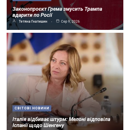
Законопроєкт Грема змусить Трампа
вдарити по Росії
Тетяна Гнатишин
Сер 9, 2026
СВІТОВІ НОВИНИ
Італія відбиває штурм: Мелоні відповіла
Іспанії щодо Шенгену