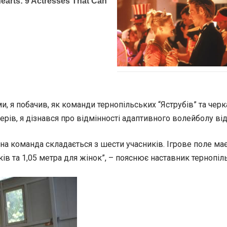
, я побачив, як команди тернопільських “Яструбів” та черк
ів, я дізнався про відмінності адаптивного волейболу від 
а команда складається з шести учасників. Ігрове поле має 
ків та 1,05 метра для жінок”, – пояснює наставник тернопі