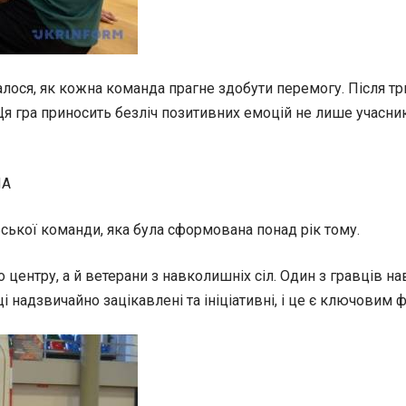
лося, як кожна команда прагне здобути перемогу. Після тр
я гра приносить безліч позитивних емоцій не лише учасника
ЧА
ської команди, яка була сформована понад рік тому.
 центру, а й ветерани з навколишніх сіл. Один з гравців н
і надзвичайно зацікавлені та ініціативні, і це є ключовим 