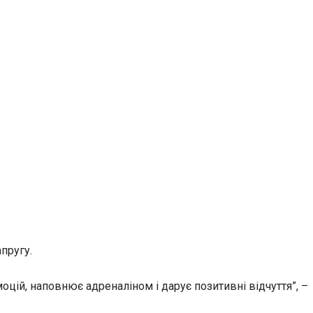
пругу.
цій, наповнює адреналіном і дарує позитивні відчуття”, –