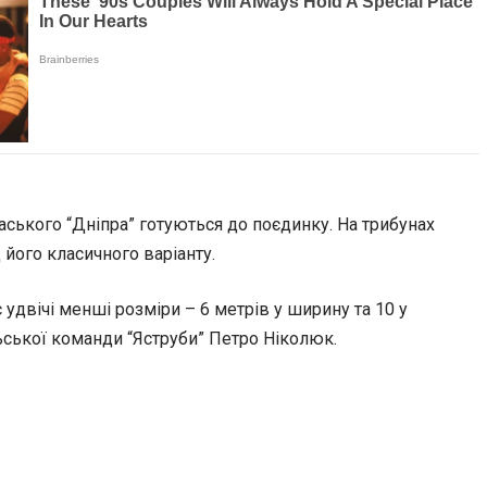
аського “Дніпра” готуються до поєдинку. На трибунах
його класичного варіанту.
удвічі менші розміри – 6 метрів у ширину та 10 у
льської команди “Яструби” Петро Ніколюк.