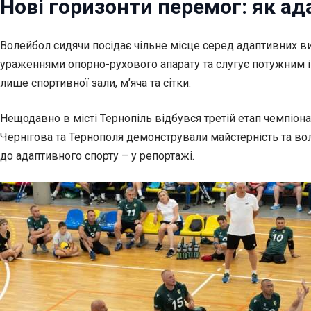
Нові горизонти перемог: як а
Волейбол сидячи посідає чільне місце серед адаптивних вид
ураженнями опорно-рухового апарату та слугує потужним і
лише спортивної зали, м’яча та сітки.
Нещодавно в місті Тернопіль відбувся третій етап
чемпіона
Чернігова та Тернополя демонстрували майстерність та вол
до адаптивного спорту – у репортажі.