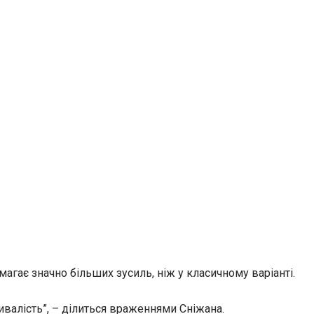
магає значно більших зусиль, ніж у класичному варіанті.
ивалість”, – ділиться враженнями Сніжана.