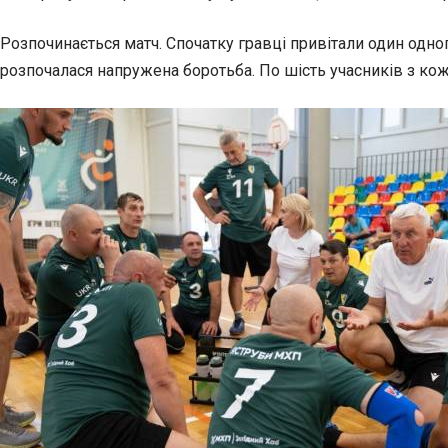
Розпочинається матч. Спочатку гравці привітали один одног
розпочалася напружена боротьба. По шість учасників з кожно