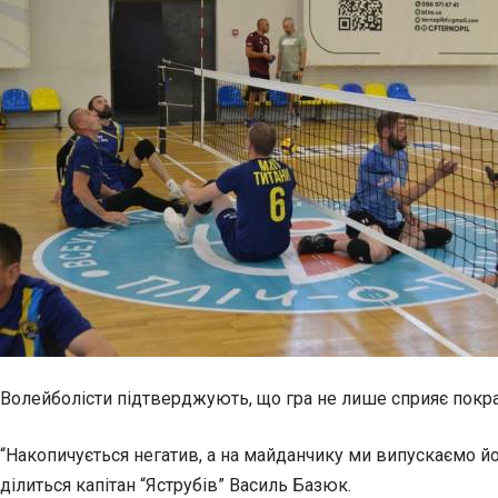
Волейболісти підтверджують, що гра не лише сприяє покра
“Накопичується негатив, а на майданчику ми випускаємо йо
ділиться капітан “Яструбів” Василь Базюк.