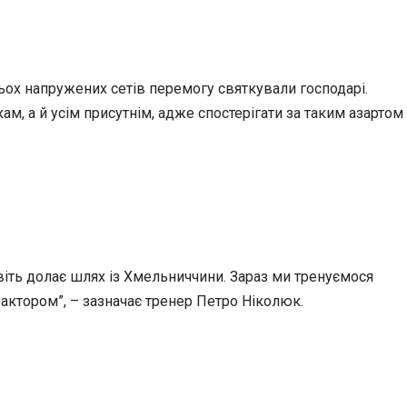
ьох напружених сетів перемогу святкували господарі.
м, а й усім присутнім, адже спостерігати за таким азартом
авіть долає шлях із Хмельниччини. Зараз ми тренуємося
фактором”, – зазначає тренер Петро Ніколюк.