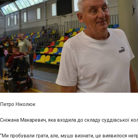
Петро Ніколюк
Сніжана Макаревич, яка входила до складу суддівської коле
“Ми пробували грати, але, мушу визнати, це виявилося неп