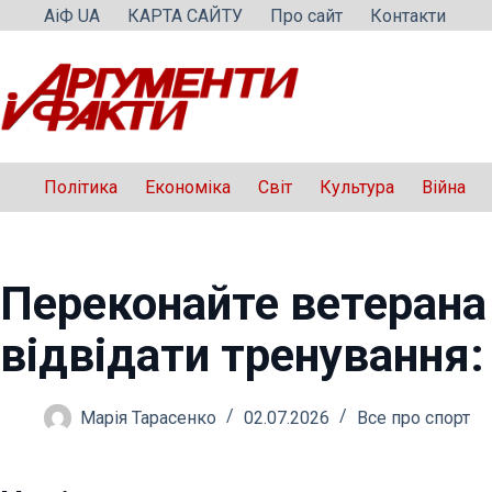
Перейти
АіФ UA
КАРТА САЙТУ
Про сайт
Контакти
до
вмісту
Політика
Економіка
Світ
Культура
Війна
Переконайте ветерана
відвідати тренування:
Марія Тарасенко
02.07.2026
Все про спорт