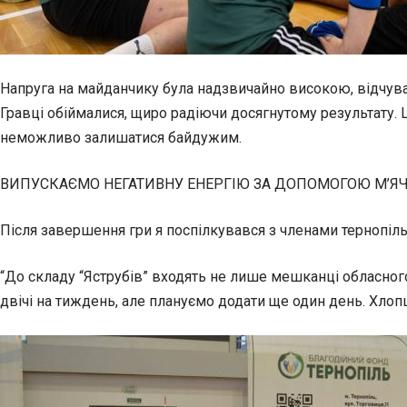
Напруга на майданчику була надзвичайно високою, відчува
Гравці обіймалися, щиро радіючи досягнутому результату. Ц
неможливо залишатися байдужим.
ВИПУСКАЄМО НЕГАТИВНУ ЕНЕРГІЮ ЗА ДОПОМОГОЮ М’Я
Після завершення гри я поспілкувався з членами тернопіль
“До складу “Яструбів” входять не лише мешканці обласного
двічі на тиждень, але плануємо додати ще один день. Хлопц