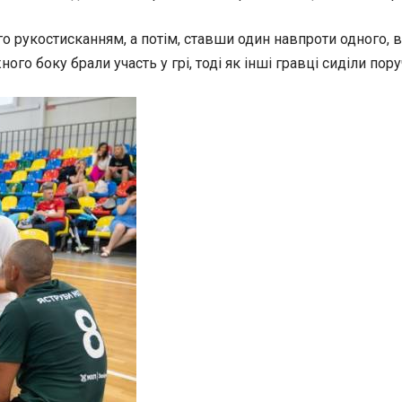
о рукостисканням, а потім, ставши один навпроти одного, ви
го боку брали участь у грі, тоді як інші гравці сиділи пор