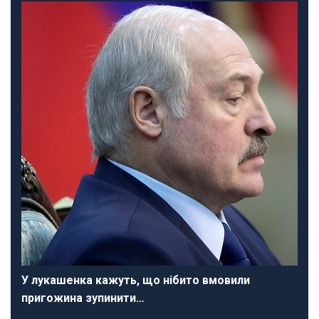
У лукашенка кажуть, що нібито вмовили
пригожина зупинити…