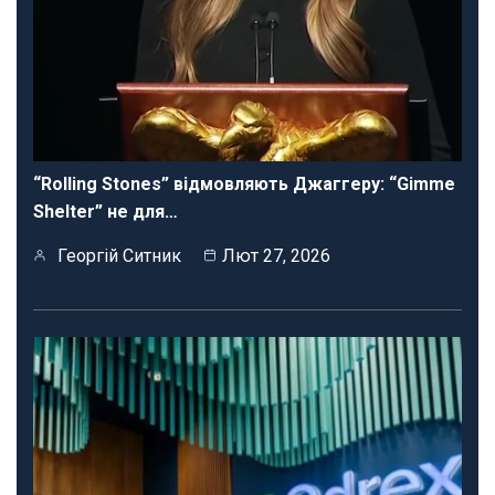
“Rolling Stones” відмовляють Джаггеру: “Gimme
Shelter” не для…
Георгій Ситник
Лют 27, 2026