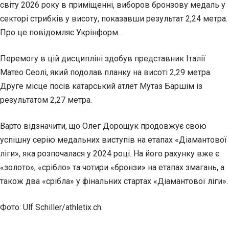
світу 2026 року в приміщенні, виборов бронзову медаль у
секторі стрибків у висоту, показавши результат 2,24 метра.
Про це повідомляє Укрінформ.
Перемогу в цій дисципліні здобув представник Італії
Матео Сеолі, який подолав планку на висоті
2,29 метра.
Друге місце посів катарський атлет Мутаз Баршім із
результатом 2,27 метра.
Варто відзначити, що Олег Дорощук продовжує свою
успішну серію медальних виступів на етапах «Діамантової
ліги», яка розпочалася у 2024 році. На його рахунку вже є
«золото», «срібло» та чотири «бронзи» на етапах змагань, а
також два «срібла» у фінальних стартах «Діамантової ліги».
Фото: Ulf Schiller/athletix.ch.