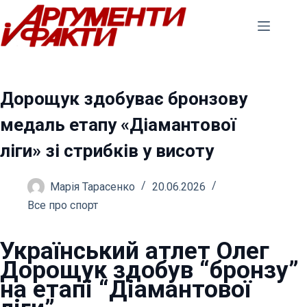
Перейти
до
вмісту
Дорощук здобуває бронзову
медаль етапу «Діамантової
ліги» зі стрибків у висоту
Марія Тарасенко
20.06.2026
Все про спорт
Український атлет Олег
Дорощук здобув “бронзу”
на етапі “Діамантової