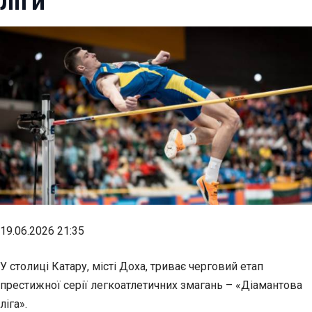
ліги”
19.06.2026 21:35
У столиці Катару, місті Доха, триває черговий етап
престижної серії легкоатлетичних змагань – «Діамантова
ліга».