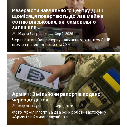
Резервісти навчального центру ДШВ
щомісяця повертають до лав майже
сотню військових, які самовільно
залишили…
Марта Вакула
Сер 9, 2026
Через батальйон резерву навчального центру ДШВ
щомісяця повертаються із СЗЧ…
Армія+: 3 мільйони рапортів подано
через додаток
Марта Вакула
Сер 9, 2026
Фото: Армія Inform За два роки роботи застосунку
«Армія+» військовослужбовці…