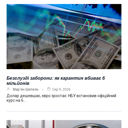
Безглузді заборони: як карантин вбиває 6
мільйонів
Мар’ян Шепель
Сер 9, 2026
Долар дешевшає, євро зростає: НБУ встановив офіційний
курс на 6…