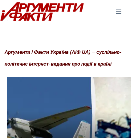
Перейти
до
вмісту
Аргументи і Факти Україна (АіФ UA) – суспільно-
політичне інтернет-видання про події в країні