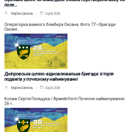
поле…
Мар’ян Шепель
Сер 8, 2026
Операторка важкого бомбера Оксана. Фото 77-ї бригади
Оксані…
Дніпровська шляхо-відновлювальна бригада: історія
подвигів у почесному найменуванні
Мар’ян Шепель
Сер 8, 2026
Колаж Сергія Поліщука / АрміяInform Почесне найменування
26-ї…