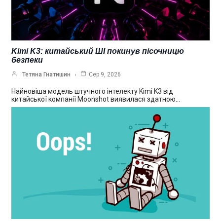
Kimi K3: китайський ШІ покинув пісочницю
безпеки
Тетяна Гнатишин
Сер 9, 2026
Найновіша модель штучного інтелекту Kimi K3 від
китайської компанії Moonshot виявилася здатною…