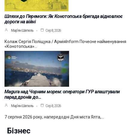
Шляхи до Перемоги: Як Конотопська бригада відновлює
дороги на війні
Мар’ян Шепель
Сер 8, 2026
Колаж Сергія Поліщука / АрміяInform Почесне найменування
«Конотопська»…
Magura над Чорним морем: оператори ГУР влаштували
парад дронів до…
Мар’ян Шепель
Сер 8, 2026
7 серпня 2026 року, напередодні Дня міста Ялта,…
Бізнес