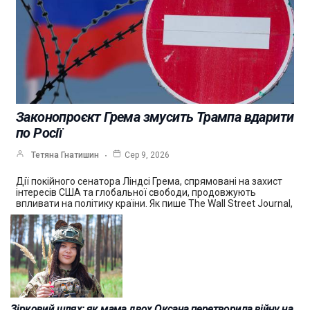
Законопроєкт Грема змусить Трампа вдарити
по Росії
Тетяна Гнатишин
Сер 9, 2026
Дії покійного сенатора Ліндсі Грема, спрямовані на захист
інтересів США та глобальної свободи, продовжують
впливати на політику країни. Як пише The Wall Street Journal,
Зірковий шлях: як мама двох Оксана перетворила війну на