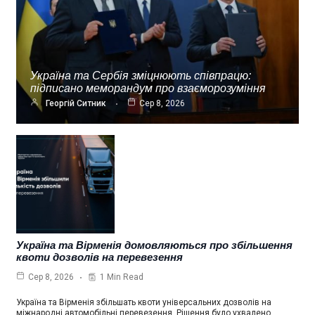
Україна та Сербія зміцнюють співпрацю:
підписано меморандум про взаєморозуміння
Георгій Ситник
Сер 8, 2026
Україна та Вірменія домовляються про збільшення
квоти дозволів на перевезення
1 Min Read
Сер 8, 2026
Україна та Вірменія збільшать квоти універсальних дозволів на
міжнародні автомобільні перевезення. Рішення було ухвалено…