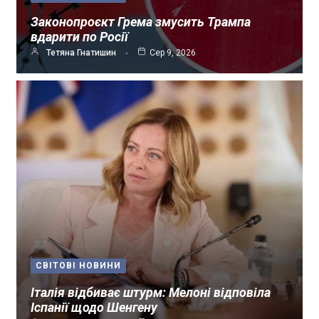
Законопроєкт Грема змусить Трампа
вдарити по Росії
Тетяна Гнатишин
Сер 9, 2026
СВІТОВІ НОВИНИ
Італія відбиває штурм: Мелоні відповіла
Іспанії щодо Шенгену