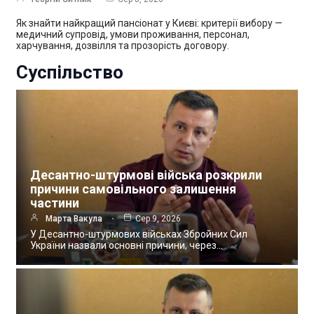
Як знайти найкращий пансіонат у Києві: критерії вибору —
медичний супровід, умови проживання, персонал,
харчування, дозвілля та прозорість договору.
Суспільство
Десантно-штурмові війська розкрили
причини самовільного залишення
частини
Марта Вакула
Сер 9, 2026
У Десантно-штурмових військах Збройних Сил
України назвали основні причини, через…