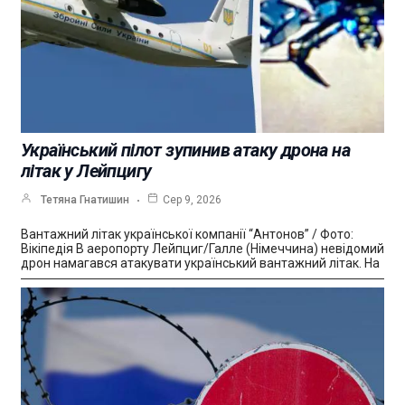
Український пілот зупинив атаку дрона на
літак у Лейпцигу
Тетяна Гнатишин
Сер 9, 2026
Вантажний літак української компанії “Антонов” / Фото:
Вікіпедія В аеропорту Лейпциг/Галле (Німеччина) невідомий
дрон намагався атакувати український вантажний літак. На