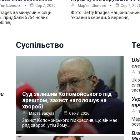
’ян Шепель
Сер 7, 2026
Мар’ян Шепель
Сер 7, 202
Images За минулий місяць
Фото: Getty Images Національний
ці придбали 5754 нових
України з середи, 5 вересня,…
білів,…
Суспільство
Те
Ukl
ел
Uklo
…
еле
зас
Суд залишив Коломойського під
ти
Укр
арештом, захист наголошує на
тре
хворобі
Марта Вакула
Сер 8, 2026
Мар
Захист Коломойського підкреслив, що він має
розр
ряд хвороб, утім йому…
Bra
Мі