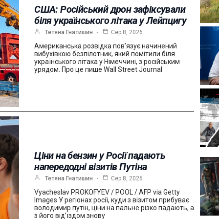
США: Російський дрон зафіксували
біля українського літака у Лейпцигу
Тетяна Гнатишин
Сер 8, 2026
Американська розвідка пов’язує начинений
вибухівкою безпілотник, який помітили біля
українського літака у Німеччині, з російським
урядом. Про це пише Wall Street Journal
Ціни на бензин у Росії падають
напередодні візитів Путіна
Тетяна Гнатишин
Сер 8, 2026
Vyacheslav PROKOFYEV / POOL / AFP via Getty
Images У регіонах росії, куди з візитом прибуває
володимир путін, ціни на пальне різко падають, а
з його від’їздом знову