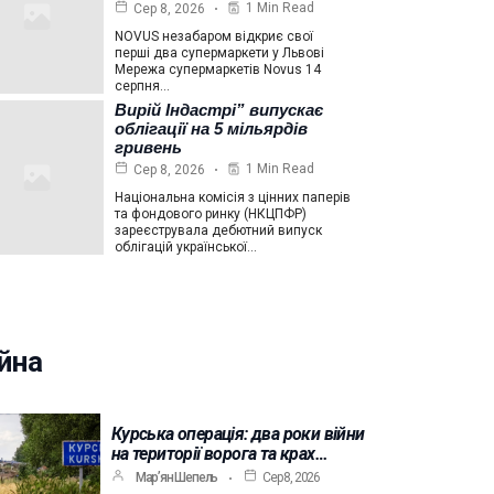
1 Min Read
Сер 8, 2026
NOVUS незабаром відкриє свої
перші два супермаркети у Львові
Мережа супермаркетів Novus 14
серпня…
Вирій Індастрі” випускає
облігації на 5 мільярдів
гривень
1 Min Read
Сер 8, 2026
Національна комісія з цінних паперів
та фондового ринку (НКЦПФР)
зареєструвала дебютний випуск
облігацій української…
йна
Курська операція: два роки війни
на території ворога та крах…
Мар’ян Шепель
Сер 8, 2026