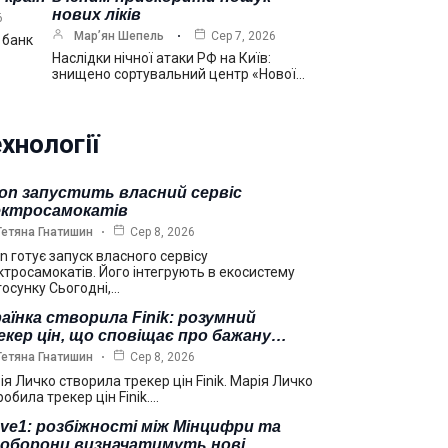
нових ліків
6
Мар’ян Шепель
Сер 7, 2026
 банк
Наслідки нічної атаки РФ на Київ:
знищено сортувальний центр «Нової…
хнології
on запустить власний сервіс
ектросамокатів
Тетяна Гнатишин
Сер 8, 2026
n готує запуск власного сервісу
ктросамокатів. Його інтегрують в екосистему
тосунку Сьогодні,…
аїнка створила Finik: розумний
кер цін, що сповіщає про бажану…
Тетяна Гнатишин
Сер 8, 2026
ія Личко створила трекер цін Finik. Марія Личко
обила трекер цін Finik.…
ve1: розбіжності між Мінцифри та
ноборони визначатимуть нові