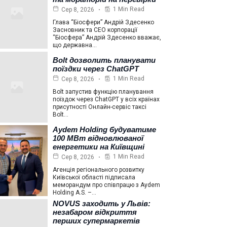
1 Min Read
Сер 8, 2026
Глава “Біосфери” Андрій Здесенко
Засновник та СЕО корпорації
“Біосфера” Андрій Здесенко вважає,
що державна…
Bolt дозволить планувати
поїздки через ChatGPT
1 Min Read
Сер 8, 2026
Bolt запустив функцію планування
поїздок через ChatGPT у всіх країнах
присутності Онлайн-сервіс таксі
Bolt…
Aydem Holding будуватиме
100 МВт відновлюваної
енергетики на Київщині
1 Min Read
Сер 8, 2026
Агенція регіонального розвитку
Київської області підписала
меморандум про співпрацю з Aydem
Holding A.S. –…
NOVUS заходить у Львів:
незабаром відкриття
перших супермаркетів