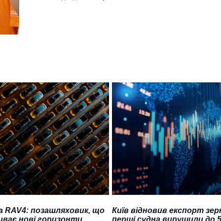
a RAV4: позашляховик, що
Київ відновив експорт зер
иває нові горизонти
перші судна вирушили до 5