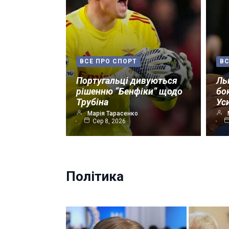
ВСЕ ПРО СПОРТ
ВС
Португальці дивуються
Ль
рішенню “Бенфіки” щодо
бо
Трубіна
Ус
Марія Тарасенко
Сер 8, 2026
Політика