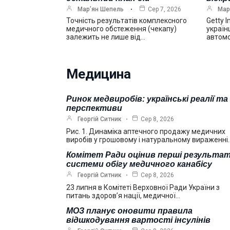
Мар’ян Шепель
Сер 7, 2026
Мар
Точність результатів комплексного
Getty 
медичного обстеження (чекапу)
україн
залежить не лише від…
автомо
Медицина
Ринок медвиробів: українські реалії та
перспективи
Георгій Ситник
Сер 8, 2026
Рис. 1. Динаміка аптечного продажу медичних
виробів у грошовому і натуральному вираженні
Комітет Ради оцінив перші результа
системи обігу медичного канабісу
Георгій Ситник
Сер 8, 2026
23 липня в Комітеті Верховної Ради України з
питань здоров’я нації, медичної…
МОЗ планує оновити правила
відшкодування вартості інсулінів