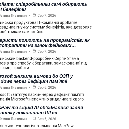
flame: співробітники самі обирають
ї бенефіти
Тетяна Гнатишин
Сер 7, 2026
аїнська продуктова IT-компанія appflame
овадила гнучку систему бенефітів, яка дозволяє
вробітникам самостійно…
еристи полюють на програмістів: як
 потрапити на гачок фейкових…
Тетяна Гнатишин
Сер 7, 2026
аїнський backend-розробник Сергій Згама
повів про спробу кібератаки, замаскованої під
позицію роботи.…
rosoft знизила вимоги до ОЗП у
dows через дефіцит пам’яті
Тетяна Гнатишин
Сер 6, 2026
rosoft «затягує паски» через дефіцит пам’яті
панія Microsoft непомітно видалила зі свого…
Paw та Liquid AI об’єдналися задля
звитку локального ШІ на…
Тетяна Гнатишин
Сер 6, 2026
аїнська технологічна компанія MacPaw