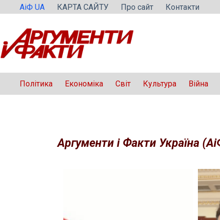
Перейти
АіФ UA
КАРТА САЙТУ
Про сайт
Контакти
до
вмісту
Політика
Економіка
Світ
Культура
Війна
Аргументи і Факти Україна (Аі