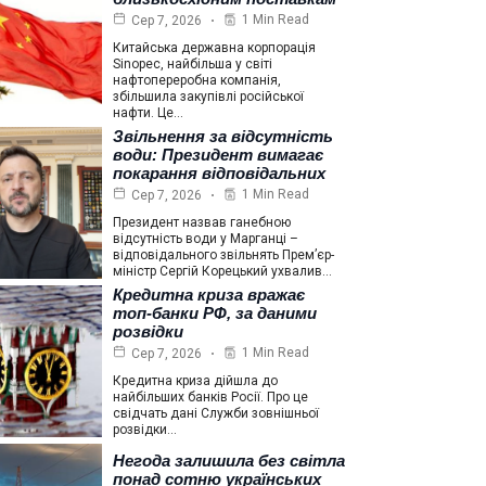
1 Min Read
Сер 7, 2026
Китайська державна корпорація
Sinopec, найбільша у світі
нафтопереробна компанія,
збільшила закупівлі російської
нафти. Це…
Звільнення за відсутність
води: Президент вимагає
покарання відповідальних
1 Min Read
Сер 7, 2026
Президент назвав ганебною
відсутність води у Марганці –
відповідального звільнять Прем’єр-
міністр Сергій Корецький ухвалив…
Кредитна криза вражає
топ-банки РФ, за даними
розвідки
1 Min Read
Сер 7, 2026
Кредитна криза дійшла до
найбільших банків Росії. Про це
свідчать дані Служби зовнішньої
розвідки…
Негода залишила без світла
понад сотню українських