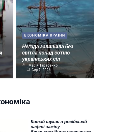
ЕКОНОМІКА КРАЇНИ
Негода залишила без
и
світла понад сотню
українських сіл
Марія Тарасенко
Сер 7, 2026
кономіка
Китай шукає в російській
нафті заміну
близькосхідним поставкам