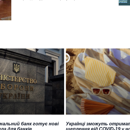
нальний банк готує нові
Українці зможуть отрима
ла для банків
щеплення від COVID-19 у н