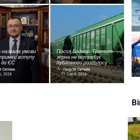
 назвала умови
Посол Боднар: Транзит
дтримки вступу
зерна не потребує
 до ЄС
публічного розголосу
й Ситник
Георгій Ситник
6, 2026
Сер 6, 2026
Ві