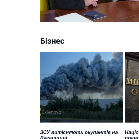
Бізнес
ЗСУ витісняють окупантів на
Націо
Луганщині
прави