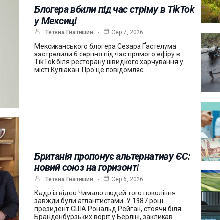
Блогера вбили під час стріму в TikTok
у Мексиці
Тетяна Гнатишин
Сер 7, 2026
Мексиканського блогера Сезара Ґастелума
застрелили 6 серпня під час прямого ефіру в
TikTok біля ресторану швидкого харчування у
місті Куліакан. Про це повідомляє
Британія пропонує альтернативу ЄС:
новий союз на горизонті
Тетяна Гнатишин
Сер 6, 2026
Кадр із відео Чимало людей того покоління
завжди були атлантистами. У 1987 році
президент США Рональд Рейган, стоячи біля
Бранденбурзьких воріт у Берліні, закликав