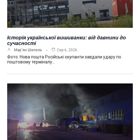
Історія української вишиванки: від давнини до
сучасності
Мар’ян Шепель
Сер 6, 2026
Фото: Нова пошта Російські окупанти завдали удару по
поштовому терміналу…