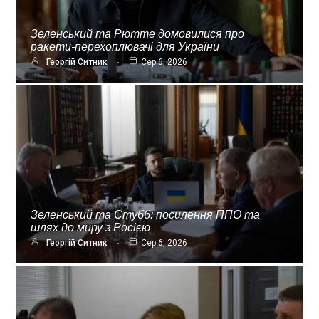
Зеленський та Рютте домовилися про
ракети-перехоплювачі для України
Георгій Ситник
Сер 6, 2026
Зеленський та Стубб: посилення ППО та
шлях до миру з Росією
Георгій Ситник
Сер 6, 2026