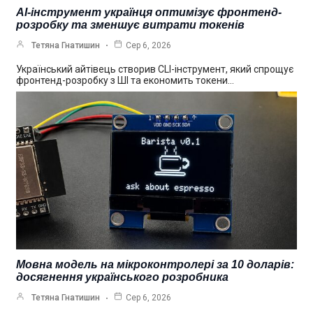
AI-інструмент українця оптимізує фронтенд-
розробку та зменшує витрати токенів
Тетяна Гнатишин
Сер 6, 2026
Український айтівець створив CLI-інструмент, який спрощує
фронтенд-розробку з ШІ та економить токени…
Мовна модель на мікроконтролері за 10 доларів:
досягнення українського розробника
Тетяна Гнатишин
Сер 6, 2026