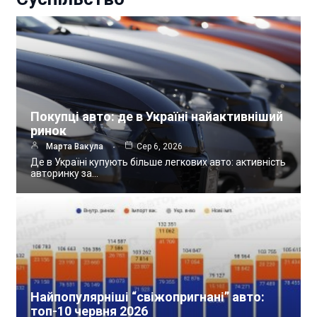
Покупці авто: де в Україні найактивніший
ринок
Марта Вакула
Сер 6, 2026
Де в Україні купують більше легкових авто: активність
авторинку за…
Найпопулярніші “свіжопригнані” авто:
топ-10 червня 2026