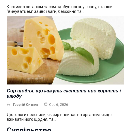
Кортизол останнім часом здобув погану славу, ставши
“винуватцем” зайвої ваги, безсоння та…
Сир щодня: що кажуть експерти про користь і
шкоду
Георгій Ситник
Сер 6, 2026
Дієтологи пояснили, як сир впливає на організм, якщо
вживати його щодня, та…
Суспільство