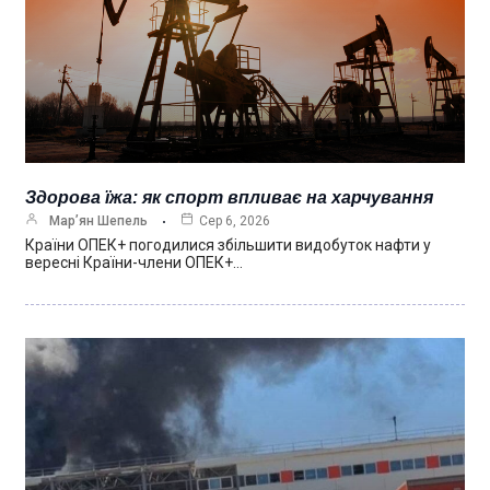
Здорова їжа: як спорт впливає на харчування
Мар’ян Шепель
Сер 6, 2026
Країни ОПЕК+ погодилися збільшити видобуток нафти у
вересні Країни-члени ОПЕК+…