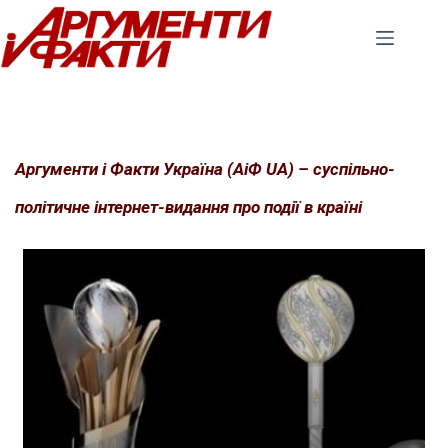
Перейти
до
вмісту
Аргументи і Факти Україна (АіФ UA) – суспільно-
політичне інтернет-видання про події в країні