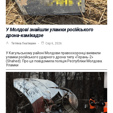
У Молдові знайшли уламки російського
дрона-камікадзе
Тетяна Гнатишин
Сер 6, 2026
У Кагульському районі Молдови правоохоронці виявили
уламки російського ударного дрона типу «Герань-2»
(Shahed). Про це повідомила поліція Республіки Молдова.
Уламки