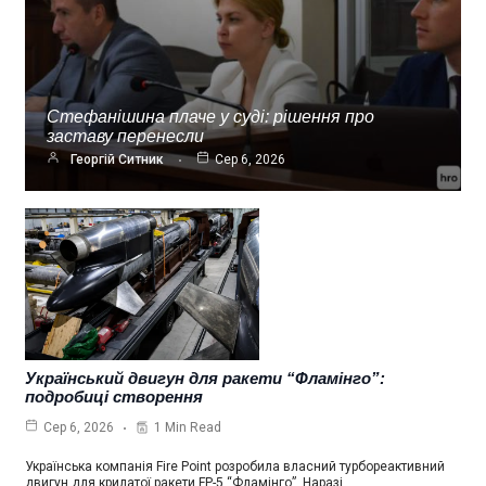
Стефанішина плаче у суді: рішення про
заставу перенесли
Георгій Ситник
Сер 6, 2026
Український двигун для ракети “Фламінго”:
подробиці створення
1 Min Read
Сер 6, 2026
Українська компанія Fire Point розробила власний турбореактивний
двигун для крилатої ракети FP-5 “Фламінго”. Наразі…