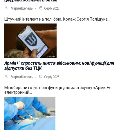
Мар’ян Шепель
Сер 6, 2026
Штучний інтелект на полі бою. Колаж Сергія Поліщука…
Армія+” спростить життя військовим: нові функції для
відпустки без ТЦК
Мар’ян Шепель
Сер 6, 2026
Міноборони готує нові функції для застосунку «Армія+»:
електронний…