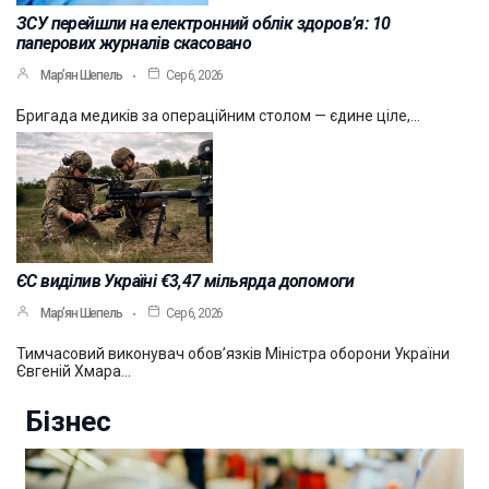
ЗСУ перейшли на електронний облік здоров’я: 10
паперових журналів скасовано
Мар’ян Шепель
Сер 6, 2026
Бригада медиків за операційним столом — єдине ціле,…
ЄС виділив Україні €3,47 мільярда допомоги
Мар’ян Шепель
Сер 6, 2026
Тимчасовий виконувач обов’язків Міністра оборони України
Євгеній Хмара…
Бізнес