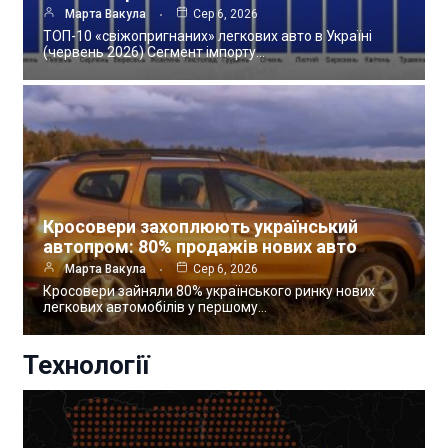
Марта Вакула
Сер 6, 2026
ТОП-10 «свіжопригнаних» легкових авто в Україні
(червень 2026) Сегмент імпорту…
Кросовери захоплюють український
автопром: 80% продажів нових авто
Марта Вакула
Сер 6, 2026
Кросовери зайняли 80% українського ринку нових
легкових автомобілів у першому…
Технології