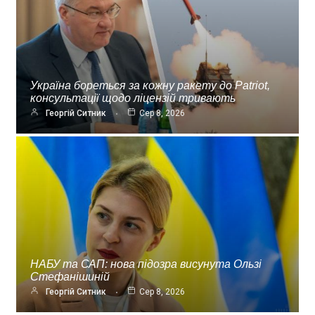
Україна бореться за кожну ракету до Patriot,
консультації щодо ліцензій тривають
Георгій Ситник
Сер 8, 2026
НАБУ та САП: нова підозра висунута Ользі
Стефанішиній
Георгій Ситник
Сер 8, 2026