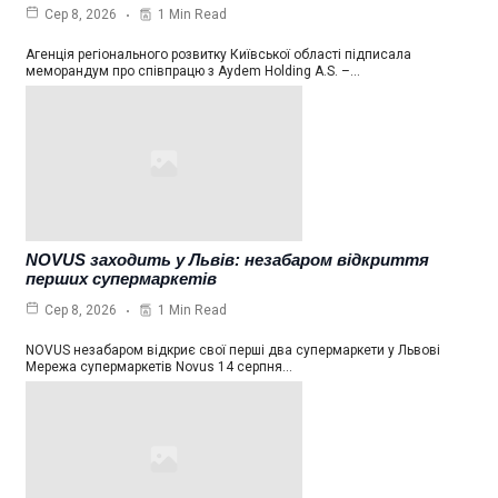
1 Min Read
Сер 8, 2026
Агенція регіонального розвитку Київської області підписала
меморандум про співпрацю з Aydem Holding A.S. –…
NOVUS заходить у Львів: незабаром відкриття
перших супермаркетів
1 Min Read
Сер 8, 2026
NOVUS незабаром відкриє свої перші два супермаркети у Львові
Мережа супермаркетів Novus 14 серпня…