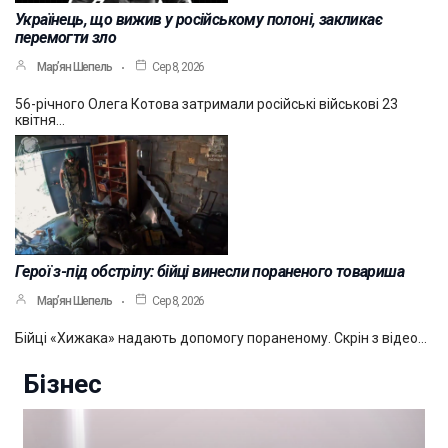
Українець, що вижив у російському полоні, закликає
перемогти зло
Мар’ян Шепель
Сер 8, 2026
56-річного Олега Котова затримали російські військові 23
квітня…
Герої з-під обстрілу: бійці винесли пораненого товариша
Мар’ян Шепель
Сер 8, 2026
Бійці «Хижака» надають допомогу пораненому. Скрін з відео…
Бізнес