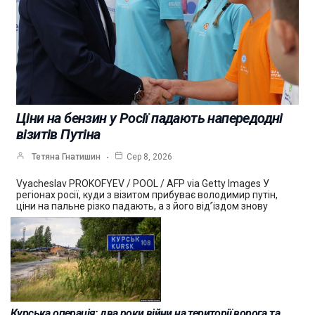
Ціни на бензин у Росії падають напередодні
візитів Путіна
Тетяна Гнатишин
Сер 8, 2026
Vyacheslav PROKOFYEV / POOL / AFP via Getty Images У
регіонах росії, куди з візитом прибуває володимир путін,
ціни на пальне різко падають, а з його від’їздом знову
Курська операція: два роки війни на території ворога та