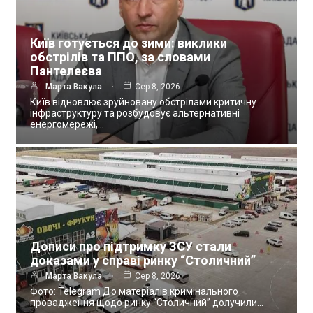
Київ готується до зими: виклики
обстрілів та ППО, за словами
Пантелеєва
Марта Вакула
Сер 8, 2026
Київ відновлює зруйновану обстрілами критичну
інфраструктуру та розбудовує альтернативні
енергомережі,…
Дописи про підтримку ЗСУ стали
доказами у справі ринку “Столичний”
Марта Вакула
Сер 8, 2026
Фото: Telegram До матеріалів кримінального
провадження щодо ринку “Столичний” долучили…