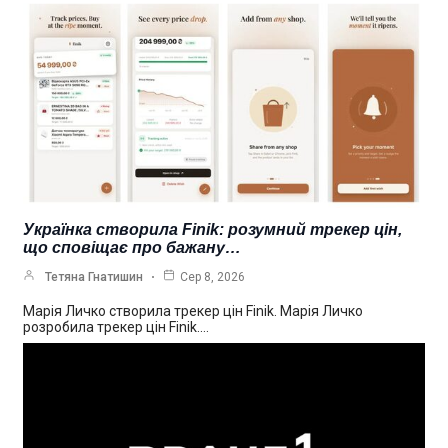
Українка створила Finik: розумний трекер цін,
що сповіщає про бажану…
Тетяна Гнатишин
Сер 8, 2026
Марія Личко створила трекер цін Finik. Марія Личко
розробила трекер цін Finik.…