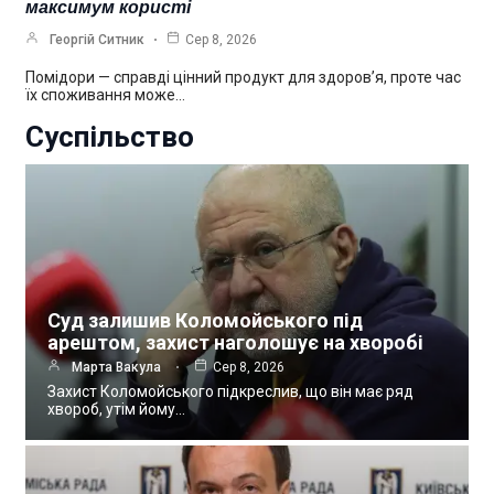
максимум користі
Георгій Ситник
Сер 8, 2026
Помідори — справді цінний продукт для здоров’я, проте час
їх споживання може…
Суспільство
Суд залишив Коломойського під
арештом, захист наголошує на хворобі
Марта Вакула
Сер 8, 2026
Захист Коломойського підкреслив, що він має ряд
хвороб, утім йому…