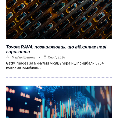
Toyota RAV4: позашляховик, що відкриває нові
горизонти
Мар’ян Шепель
Сер 7, 2026
Getty Images За минулий місяць українці придбали 5754
нових автомобілів,…