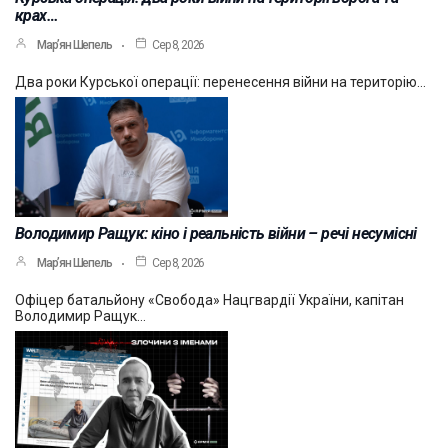
крах…
Мар’ян Шепель
Сер 8, 2026
Два роки Курської операції: перенесення війни на територію…
Володимир Ращук: кіно і реальність війни – речі несумісні
Мар’ян Шепель
Сер 8, 2026
Офіцер батальйону «Свобода» Нацгвардії України, капітан
Володимир Ращук…