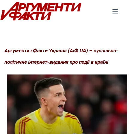
Перейти
до
вмісту
Аргументи і Факти Україна (АіФ UA) – суспільно-
політичне інтернет-видання про події в країні