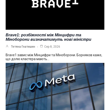
Brave1: розбіжності між Мінцифри та
Міноборони визначатимуть нові міністри
Тетяна Гнатишин
Сер 8, 2026
Brave1 завис між Мінцифри та Міноборони. Борняков каже,
що долю кластера мають…