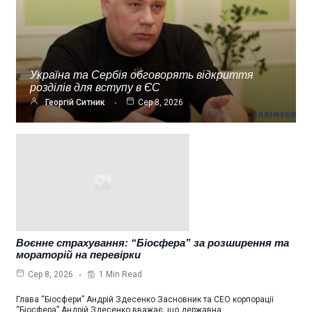
Україна та Сербія обговорять відкриття
розділів для вступу в ЄС
Георгій Ситник
Сер 8, 2026
Воєнне страхування: “Біосфера” за розширення та
мораторій на перевірки
1 Min Read
Сер 8, 2026
Глава “Біосфери” Андрій Здесенко Засновник та СЕО корпорації
“Біосфера” Андрій Здесенко вважає, що державна…