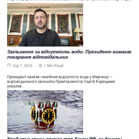
Звільнення за відсутність води: Президент вимагає
покарання відповідальних
1 Min Read
Сер 7, 2026
Президент назвав ганебною відсутність води у Марганці –
відповідального звільнять Прем’єр-міністр Сергій Корецький
ухвалив…
Кредитна криза вражає топ-банки РФ, за даними