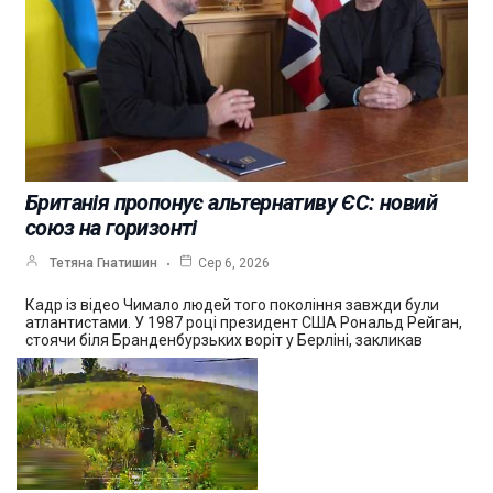
Британія пропонує альтернативу ЄС: новий
союз на горизонті
Тетяна Гнатишин
Сер 6, 2026
Кадр із відео Чимало людей того покоління завжди були
атлантистами. У 1987 році президент США Рональд Рейган,
стоячи біля Бранденбурзьких воріт у Берліні, закликав