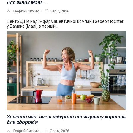
для жінок Малі…
Георгій Ситник
Сер 7, 2026
Центр «Дім надії» фармацевтичної компанії Gedeon Richter
у Бамако (Малі) в першій…
Зелений чай: вчені відкрили неочікувану користь
для здоров’я
Георгій Ситник
Сер 6, 2026