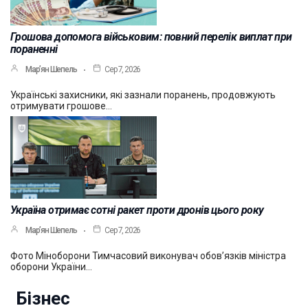
Грошова допомога військовим: повний перелік виплат при
пораненні
Мар’ян Шепель
Сер 7, 2026
Українські захисники, які зазнали поранень, продовжують
отримувати грошове…
Україна отримає сотні ракет проти дронів цього року
Мар’ян Шепель
Сер 7, 2026
Фото Міноборони Тимчасовий виконувач обов’язків міністра
оборони України…
Бізнес