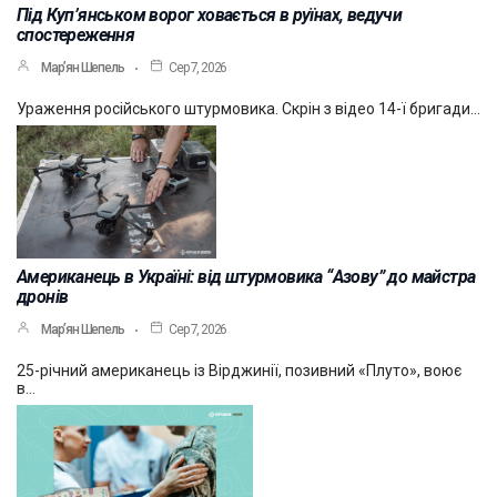
Під Куп’янськом ворог ховається в руїнах, ведучи
спостереження
Мар’ян Шепель
Сер 7, 2026
Ураження російського штурмовика. Скрін з відео 14-ї бригади…
Американець в Україні: від штурмовика “Азову” до майстра
дронів
Мар’ян Шепель
Сер 7, 2026
25-річний американець із Вірджинії, позивний «Плуто», воює
в…