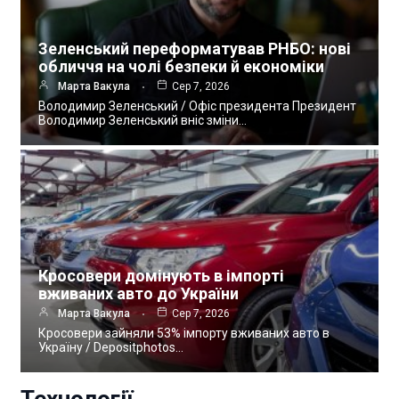
Зеленський переформатував РНБО: нові
обличчя на чолі безпеки й економіки
Марта Вакула
Сер 7, 2026
Володимир Зеленський / Офіс президента Президент
Володимир Зеленський вніс зміни…
Кросовери домінують в імпорті
вживаних авто до України
Марта Вакула
Сер 7, 2026
Кросовери зайняли 53% імпорту вживаних авто в
Україну / Depositphotos…