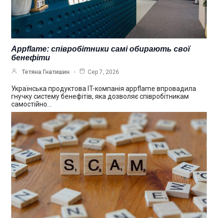
Appflame: співробітники самі обирають свої
бенефіти
Тетяна Гнатишин
Сер 7, 2026
Українська продуктова IT-компанія appflame впровадила
гнучку систему бенефітів, яка дозволяє співробітникам
самостійно…