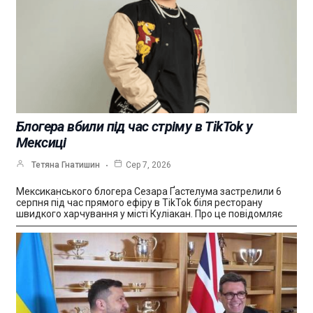
Блогера вбили під час стріму в TikTok у
Мексиці
Тетяна Гнатишин
Сер 7, 2026
Мексиканського блогера Сезара Ґастелума застрелили 6
серпня під час прямого ефіру в TikTok біля ресторану
швидкого харчування у місті Куліакан. Про це повідомляє