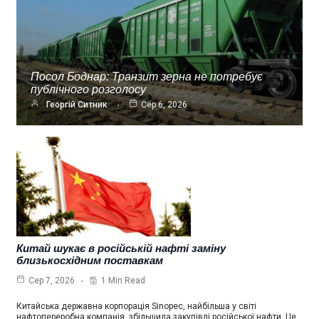
Посол Боднар: Транзит зерна не потребує
публічного розголосу
Георгій Ситник
Сер 6, 2026
Китай шукає в російській нафті заміну
близькосхідним поставкам
1 Min Read
Сер 7, 2026
Китайська державна корпорація Sinopec, найбільша у світі
нафтопереробна компанія, збільшила закупівлі російської нафти. Це…