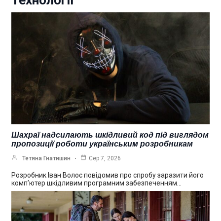
Технології
Шахраї надсилають шкідливий код під виглядом
пропозиції роботи українським розробникам
Тетяна Гнатишин
Сер 7, 2026
Розробник Іван Волос повідомив про спробу заразити його
комп’ютер шкідливим програмним забезпеченням…