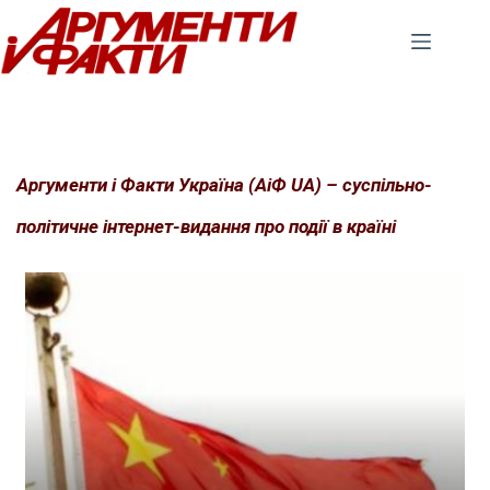
Перейти
до
вмісту
Аргументи і Факти Україна (АіФ UA) – суспільно-
політичне інтернет-видання про події в країні