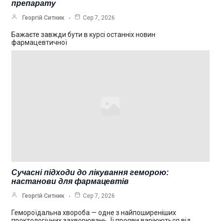
препарату
Георгій Ситник
Сер 7, 2026
Бажаєте завжди бути в курсі останніх новин
фармацевтичної
Сучасні підходи до лікування геморою:
настанови для фармацевтів
Георгій Ситник
Сер 7, 2026
Гемороїдальна хвороба — одне з найпоширеніших
проктологічних захворювань. Її прояви варіюються від…