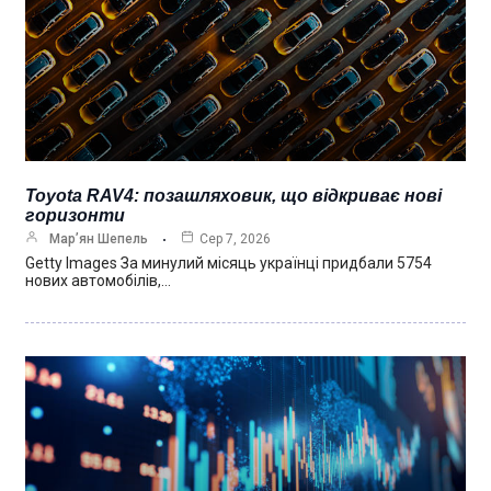
Toyota RAV4: позашляховик, що відкриває нові
горизонти
Мар’ян Шепель
Сер 7, 2026
Getty Images За минулий місяць українці придбали 5754
нових автомобілів,…