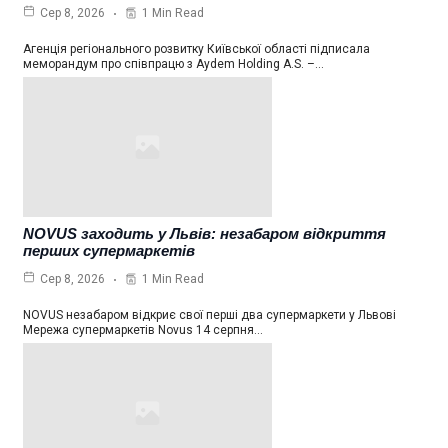
1 Min Read
Сер 8, 2026
Агенція регіонального розвитку Київської області підписала
меморандум про співпрацю з Aydem Holding A.S. –…
NOVUS заходить у Львів: незабаром відкриття
перших супермаркетів
1 Min Read
Сер 8, 2026
NOVUS незабаром відкриє свої перші два супермаркети у Львові
Мережа супермаркетів Novus 14 серпня…