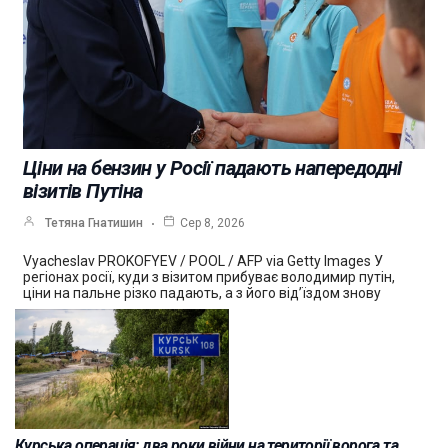
Ціни на бензин у Росії падають напередодні
візитів Путіна
Тетяна Гнатишин
Сер 8, 2026
Vyacheslav PROKOFYEV / POOL / AFP via Getty Images У
регіонах росії, куди з візитом прибуває володимир путін,
ціни на пальне різко падають, а з його від’їздом знову
Курська операція: два роки війни на території ворога та