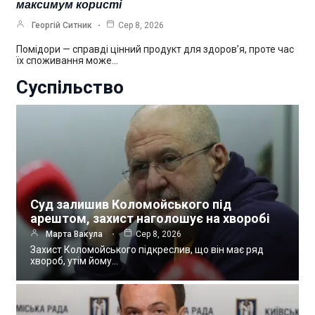
максимум користі
Георгій Ситник
Сер 8, 2026
Помідори — справді цінний продукт для здоров’я, проте час
їх споживання може…
Суспільство
Суд залишив Коломойського під
арештом, захист наголошує на хворобі
Марта Вакула
Сер 8, 2026
Захист Коломойського підкреслив, що він має ряд
хвороб, утім йому…