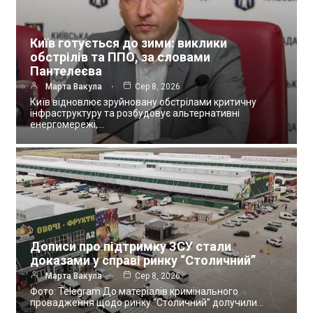
Київ готується до зими: виклики
обстрілів та ППО, за словами
Пантелеєва
Марта Вакула
Сер 8, 2026
Київ відновлює зруйновану обстрілами критичну
інфраструктуру та розбудовує альтернативні
енергомережі,…
Дописи про підтримку ЗСУ стали
доказами у справі ринку “Столичний”
Марта Вакула
Сер 8, 2026
Фото: Telegram До матеріалів кримінального
провадження щодо ринку “Столичний” долучили…