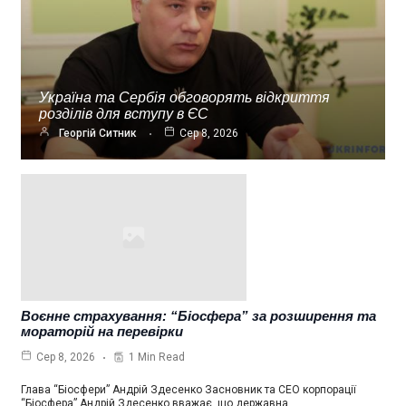
Україна та Сербія обговорять відкриття
розділів для вступу в ЄС
Георгій Ситник
Сер 8, 2026
Воєнне страхування: “Біосфера” за розширення та
мораторій на перевірки
1 Min Read
Сер 8, 2026
Глава “Біосфери” Андрій Здесенко Засновник та СЕО корпорації
“Біосфера” Андрій Здесенко вважає, що державна…