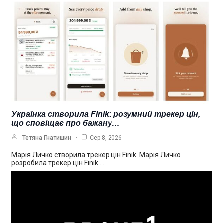
Українка створила Finik: розумний трекер цін,
що сповіщає про бажану…
Тетяна Гнатишин
Сер 8, 2026
Марія Личко створила трекер цін Finik. Марія Личко
розробила трекер цін Finik.…