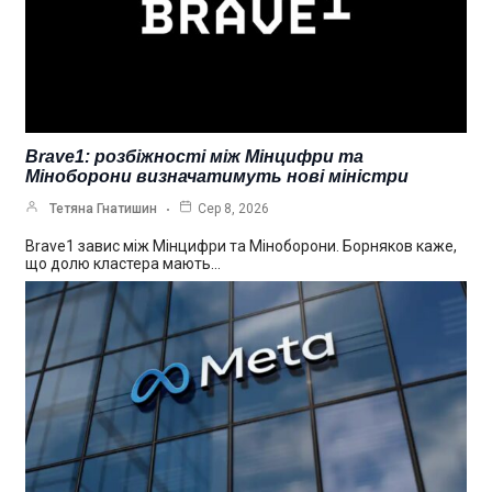
Brave1: розбіжності між Мінцифри та
Міноборони визначатимуть нові міністри
Тетяна Гнатишин
Сер 8, 2026
Brave1 завис між Мінцифри та Міноборони. Борняков каже,
що долю кластера мають…