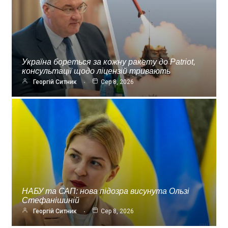
Україна бореться за кожну ракету до Patriot,
консультації щодо ліцензій тривають
Георгій Ситник
Сер 8, 2026
НАБУ та САП: нова підозра висунута Ользі
Стефанішиній
Георгій Ситник
Сер 8, 2026