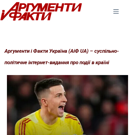
Перейти
до
вмісту
Аргументи і Факти Україна (АіФ UA) – суспільно-
політичне інтернет-видання про події в країні