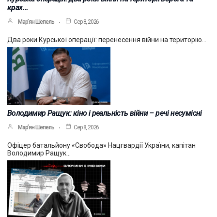
крах…
Мар’ян Шепель
Сер 8, 2026
Два роки Курської операції: перенесення війни на територію…
Володимир Ращук: кіно і реальність війни – речі несумісні
Мар’ян Шепель
Сер 8, 2026
Офіцер батальйону «Свобода» Нацгвардії України, капітан
Володимир Ращук…