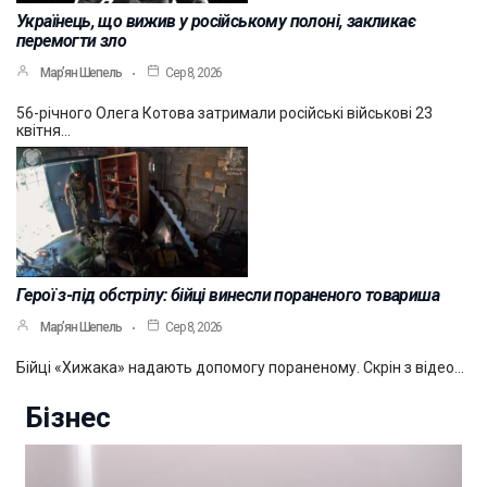
Українець, що вижив у російському полоні, закликає
перемогти зло
Мар’ян Шепель
Сер 8, 2026
56-річного Олега Котова затримали російські військові 23
квітня…
Герої з-під обстрілу: бійці винесли пораненого товариша
Мар’ян Шепель
Сер 8, 2026
Бійці «Хижака» надають допомогу пораненому. Скрін з відео…
Бізнес