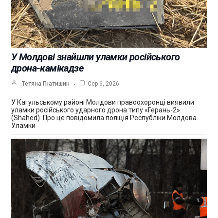
У Молдові знайшли уламки російського
дрона-камікадзе
Тетяна Гнатишин
Сер 6, 2026
У Кагульському районі Молдови правоохоронці виявили
уламки російського ударного дрона типу «Герань-2»
(Shahed). Про це повідомила поліція Республіки Молдова.
Уламки