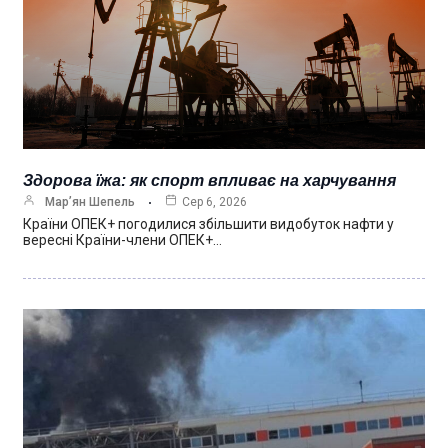
Здорова їжа: як спорт впливає на харчування
Мар’ян Шепель
Сер 6, 2026
Країни ОПЕК+ погодилися збільшити видобуток нафти у
вересні Країни-члени ОПЕК+…