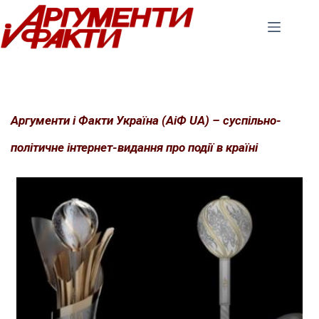
Перейти
до
вмісту
Аргументи і Факти Україна (АіФ UA) – суспільно-
політичне інтернет-видання про події в країні