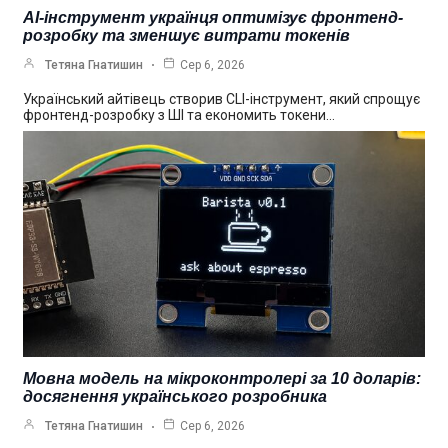
AI-інструмент українця оптимізує фронтенд-
розробку та зменшує витрати токенів
Тетяна Гнатишин
Сер 6, 2026
Український айтівець створив CLI-інструмент, який спрощує
фронтенд-розробку з ШІ та економить токени…
Мовна модель на мікроконтролері за 10 доларів:
досягнення українського розробника
Тетяна Гнатишин
Сер 6, 2026