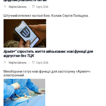
Мар’ян Шепель
Сер 6, 2026
Штучний інтелект на полі бою. Колаж Сергія Поліщука…
Армія+” спростить життя військовим: нові функції для
відпустки без ТЦК
Мар’ян Шепель
Сер 6, 2026
Міноборони готує нові функції для застосунку «Армія+»:
електронний…