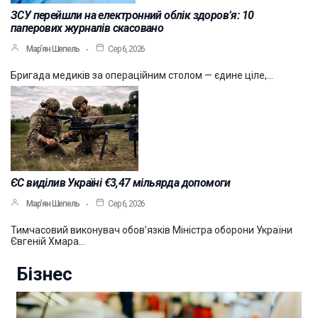
ЗСУ перейшли на електронний облік здоров’я: 10
паперових журналів скасовано
Мар’ян Шепель
Сер 6, 2026
Бригада медиків за операційним столом — єдине ціле,…
ЄС виділив Україні €3,47 мільярда допомоги
Мар’ян Шепель
Сер 6, 2026
Тимчасовий виконувач обов’язків Міністра оборони України
Євгеній Хмара…
Бізнес