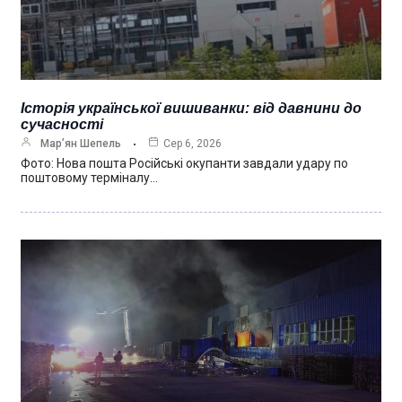
Історія української вишиванки: від давнини до
сучасності
Мар’ян Шепель
Сер 6, 2026
Фото: Нова пошта Російські окупанти завдали удару по
поштовому терміналу…