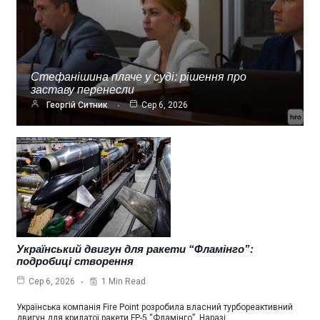
Стефанішина плаче у суді: рішення про
заставу перенесли
Георгій Ситник
Сер 6, 2026
Український двигун для ракети “Фламінго”:
подробиці створення
1 Min Read
Сер 6, 2026
Українська компанія Fire Point розробила власний турбореактивний
двигун для крилатої ракети FP-5 “Фламінго”. Наразі…