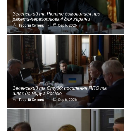
Зеленський та Рютте домовилися про
ракети-перехоплювачі для України
Георгій Ситник
Сер 6, 2026
Зеленський та Стубб: посилення ППО та
шлях до миру з Росією
Георгій Ситник
Сер 6, 2026