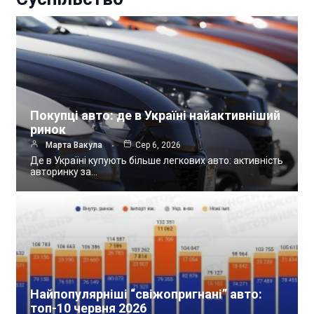
Покупці авто: де в Україні найактивніший
ринок
Марта Вакула
Сер 6, 2026
Де в Україні купують більше легкових авто: активність
авторинку за…
Найпопулярніші “свіжопригнані” авто:
топ-10 червня 2026