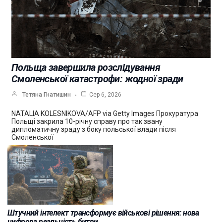
Польща завершила розслідування
Смоленської катастрофи: жодної зради
Тетяна Гнатишин
Сер 6, 2026
NATALIA KOLESNIKOVA/AFP via Getty Images Прокуратура
Польщі закрила 10-річну справу про так звану
дипломатичну зраду з боку польської влади після
Смоленської
Штучний інтелект трансформує військові рішення: нова
цифрова реальність битви