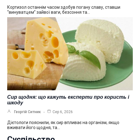
Кортизол останнім часом здобув погану славу, ставши
“винуватцем” зайвої ваги, безсоння та…
Сир щодня: що кажуть експерти про користь і
шкоду
Георгій Ситник
Сер 6, 2026
Дієтологи пояснили, як сир впливає на організм, якщо
вживати його щодня, та…
Суспільство