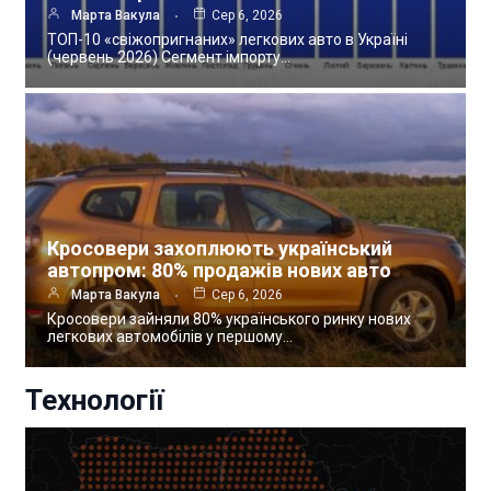
Марта Вакула
Сер 6, 2026
ТОП-10 «свіжопригнаних» легкових авто в Україні
(червень 2026) Сегмент імпорту…
Кросовери захоплюють український
автопром: 80% продажів нових авто
Марта Вакула
Сер 6, 2026
Кросовери зайняли 80% українського ринку нових
легкових автомобілів у першому…
Технології