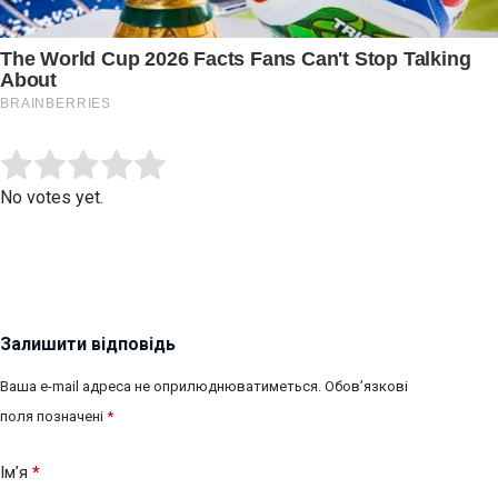
Submit Rating
Rate this item:
No votes yet.
Залишити відповідь
Ваша e-mail адреса не оприлюднюватиметься.
Обов’язкові
поля позначені
*
Ім’я
*