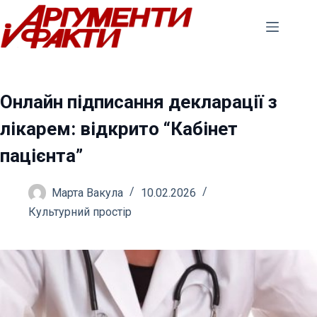
Перейти
до
вмісту
Онлайн підписання декларації з
лікарем: відкрито “Кабінет
пацієнта”
Марта Вакула
10.02.2026
Культурний простір