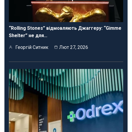
“Rolling Stones” відмовляють Джаггеру: “Gimme
Shelter” не для…
Георгій Ситник
Лют 27, 2026