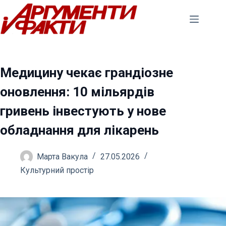
Перейти
до
вмісту
Медицину чекає грандіозне
оновлення: 10 мільярдів
гривень інвестують у нове
обладнання для лікарень
Марта Вакула
27.05.2026
Культурний простір