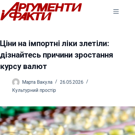
Перейти
до
вмісту
Ціни на імпортні ліки злетіли:
дізнайтесь причини зростання
курсу валют
Марта Вакула
26.05.2026
Культурний простір