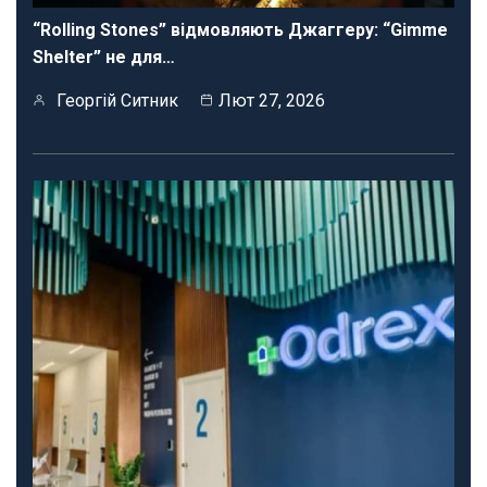
“Rolling Stones” відмовляють Джаггеру: “Gimme
Shelter” не для…
Георгій Ситник
Лют 27, 2026