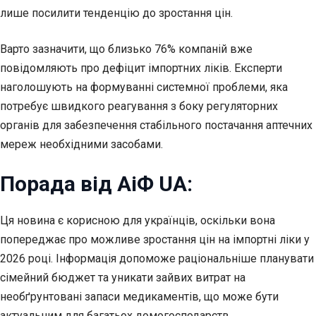
лише посилити тенденцію до зростання цін.
Варто зазначити, що близько 76% компаній вже
повідомляють про дефіцит імпортних ліків. Експерти
наголошують на формуванні системної проблеми, яка
потребує швидкого реагування з боку регуляторних
органів для забезпечення стабільного постачання аптечних
мереж необхідними засобами.
Порада від АіФ UA:
Ця новина є корисною для українців, оскільки вона
попереджає про можливе зростання цін на імпортні ліки у
2026 році. Інформація допоможе раціональніше планувати
сімейний бюджет та уникати зайвих витрат на
необґрунтовані запаси медикаментів, що може бути
актуальним для багатьох домогосподарств.