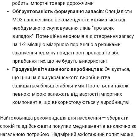
робить імпортні товари дорожчими.
Обґрунтованість формування запасів:
Спеціалісти
МОЗ наполегливо рекомендують утриматися від
необдуманого скуповування ліків “про всяк
випадок”. Потенційна економія від створення запасу
на 1-2 місяці є мізерною порівняно з ризиками
закінчення терміну придатності препаратів або
придбання тих, що не будуть використані.
Продукція вітчизняного виробництва:
Очікується,
що ціни на ліки українського виробництва
залишаться більш стабільними. Проте, вони також
певною мірою залежать від вартості імпортних
компонентів, що використовуються у виробництві.
Найголовніша рекомендація для населення — зберігати
спокій та здійснювати покупки медикаментів виключно за
нагальною потребою. Надмірний ажіотажний попит може