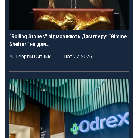
“Rolling Stones” відмовляють Джаггеру: “Gimme
Shelter” не для…
Георгій Ситник
Лют 27, 2026