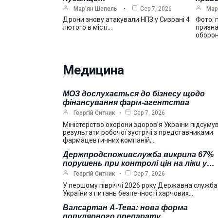
Мар’ян Шепель
Сер 7, 2026
Мар
Дрони знову атакували НПЗ у Сизрані 4
Фото: 
лютого в місті…
призна
оборо
Медицина
МОЗ дослухається до бізнесу щодо
фінансування фарм-агентства
Георгій Ситник
Сер 7, 2026
Міністерство охорони здоров’я України підсуму
результати робочої зустрічі з представниками
фармацевтичних компаній,…
Держпродспоживслужба викрила 67%
порушень при контролі цін на ліки у…
Георгій Ситник
Сер 7, 2026
У першому півріччі 2026 року Державна служба
України з питань безпечності харчових…
Валсартан А-Тева: нова форма
популярного препарату