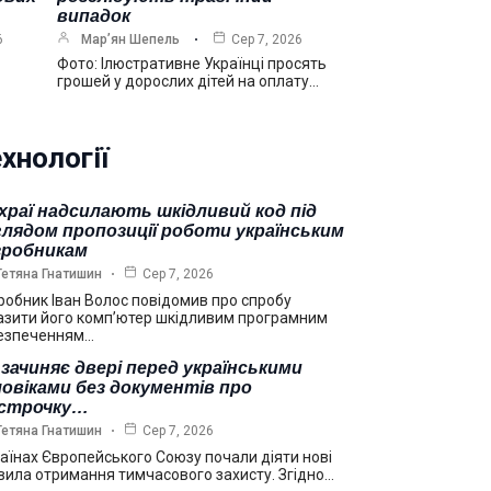
випадок
6
Мар’ян Шепель
Сер 7, 2026
Фото: Ілюстративне Українці просять
грошей у дорослих дітей на оплату…
хнології
храї надсилають шкідливий код під
лядом пропозиції роботи українським
зробникам
Тетяна Гнатишин
Сер 7, 2026
робник Іван Волос повідомив про спробу
азити його комп’ютер шкідливим програмним
езпеченням…
зачиняє двері перед українськими
овіками без документів про
дстрочку…
Тетяна Гнатишин
Сер 7, 2026
раїнах Європейського Союзу почали діяти нові
вила отримання тимчасового захисту. Згідно…