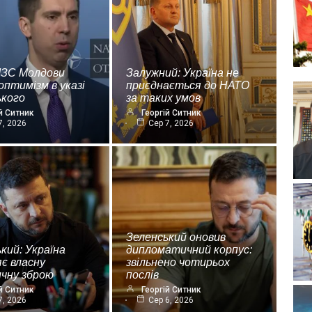
МЗС Молдови
Залужний: Україна не
оптимізм в указі
приєднається до НАТО
ького
за таких умов
й Ситник
Георгій Ситник
7, 2026
Сер 7, 2026
Зеленський оновив
кий: Україна
дипломатичний корпус:
є власну
звільнено чотирьох
ичну зброю
послів
й Ситник
Георгій Ситник
7, 2026
Сер 6, 2026