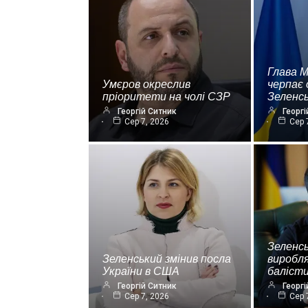
Глава 
Умєров окреслив
черпає 
пріоритети на чолі СЗР
Зеленс
Георгій Ситник
Георгі
Сер 7, 2026
Сер 
Зеленсь
Зеленський змінив посла
виробля
України в США
баліст
Георгій Ситник
Георгі
Сер 7, 2026
Сер 