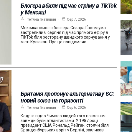
Блогера вбили під час стріму в TikTok
у Мексиці
Тетяна Гнатишин
Сер 7, 2026
Мексиканського блогера Сезара Ґастелума
застрелили 6 серпня під час прямого ефіру в
TikTok біля ресторану швидкого харчування у
місті Куліакан. Про це повідомляє
Британія пропонує альтернативу ЄС:
новий союз на горизонті
Тетяна Гнатишин
Сер 6, 2026
Кадр із відео Чимало людей того покоління
завжди були атлантистами. У 1987 році
президент США Рональд Рейган, стоячи біля
Бранденбурзьких воріт у Берліні, закликав