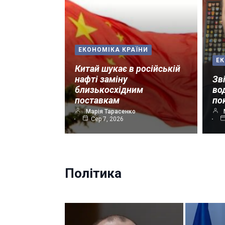
ЕКОНОМІКА КРАЇНИ
ЕК
Китай шукає в російській
нафті заміну
Зв
близькосхідним
во
поставкам
по
Марія Тарасенко
Сер 7, 2026
Політика