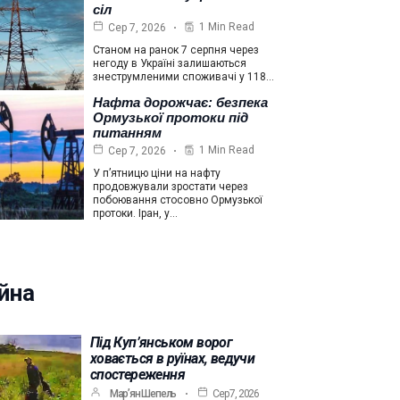
сіл
1 Min Read
Сер 7, 2026
Станом на ранок 7 серпня через
негоду в Україні залишаються
знеструмленими споживачі у 118…
Нафта дорожчає: безпека
Ормузької протоки під
питанням
1 Min Read
Сер 7, 2026
У п’ятницю ціни на нафту
продовжували зростати через
побоювання стосовно Ормузької
протоки. Іран, у…
йна
Під Куп’янськом ворог
ховається в руїнах, ведучи
спостереження
Мар’ян Шепель
Сер 7, 2026