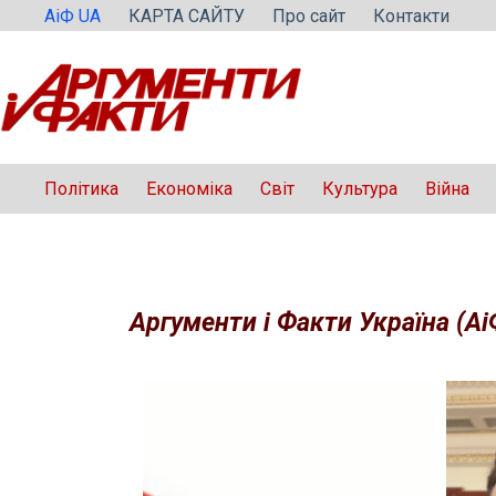
Перейти
АіФ UA
КАРТА САЙТУ
Про сайт
Контакти
до
вмісту
Політика
Економіка
Світ
Культура
Війна
Аргументи і Факти Україна (Аі