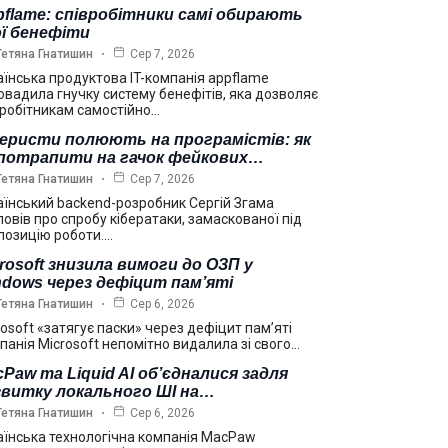
flame: співробітники самі обирають
ї бенефіти
Тетяна Гнатишин
Сер 7, 2026
аїнська продуктова IT-компанія appflame
овадила гнучку систему бенефітів, яка дозволяє
вробітникам самостійно…
еристи полюють на програмістів: як
 потрапити на гачок фейкових…
Тетяна Гнатишин
Сер 7, 2026
аїнський backend-розробник Сергій Згама
повів про спробу кібератаки, замаскованої під
позицію роботи.…
rosoft знизила вимоги до ОЗП у
dows через дефіцит пам’яті
Тетяна Гнатишин
Сер 6, 2026
rosoft «затягує паски» через дефіцит пам’яті
панія Microsoft непомітно видалила зі свого…
Paw та Liquid AI об’єдналися задля
звитку локального ШІ на…
Тетяна Гнатишин
Сер 6, 2026
аїнська технологічна компанія MacPaw