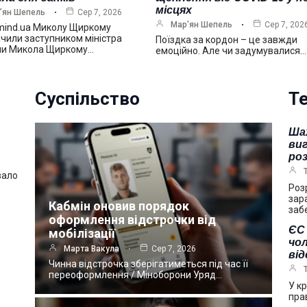
місцях
’ян Шепель
Сер 7, 2026
Мар’ян Шепель
Сер 7, 202
mind.ua Миколу Щиркому
чили заступником міністра
Поїздка за кордон – це завжди
ни Микола Щиркому…
емоційно. Але чи задумувалися…
Суспільство
Те
Ша
виг
ро
вало
Роз
зар
Кабмін оновив порядок
заб
оформлення відстрочки від
ЄС 
мобілізації
чол
Марта Вакула
Сер 7, 2026
ві
Чинна відстрочка зберігатиметься під час її
переоформлення / Міноборони Уряд…
У к
пра