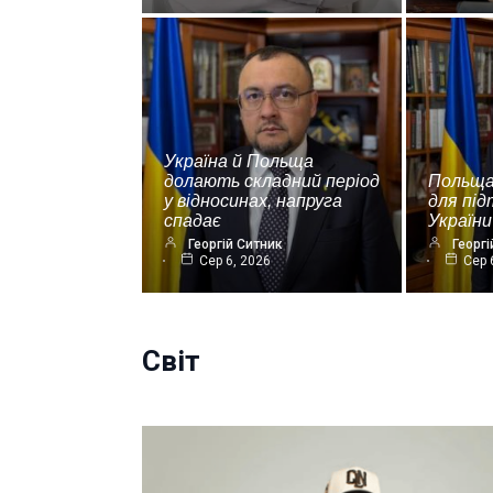
Україна й Польща
долають складний період
Польща
у відносинах, напруга
для пі
спадає
України
Георгій Ситник
Георгі
Сер 6, 2026
Сер 
Світ