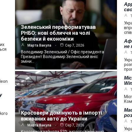
App
сво
Укр
Зеленський переформатував
впр
РНБО: нові обличчя на чолі
спі
безпеки й економіки
Аф
ших
Марта Вакула
Сер 7, 2026
не
ться
Володимир Зеленський / Офіс президента
Президент Володимир Зеленський вніс
Укр
зміни…
роз
про
Mic
deon
Win
у
Mic
Ком
Mac
Кросовери домінують в імпорті
його
ро
вживаних авто до України
Марта Вакула
Сер 7, 2026
Укр
Кросовери зайняли 53% імпорту вживаних