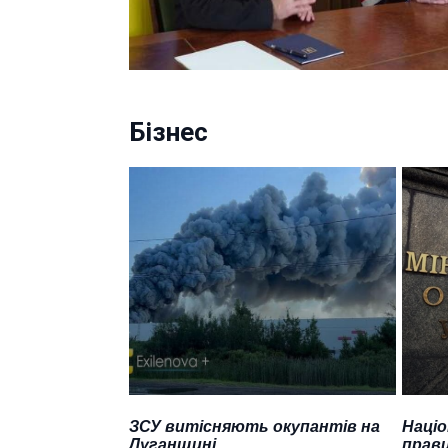
Бізнес
ЗСУ витісняють окупантів на
Націо
Луганщині
прави