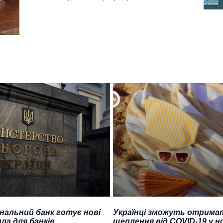
нальний банк готує нові
Українці зможуть отрима
ла для банків
щеплення від COVID-19 у н