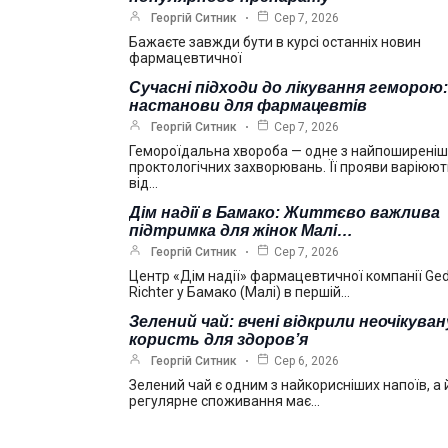
Георгій Ситник
Сер 7, 2026
Бажаєте завжди бути в курсі останніх новин
фармацевтичної
Сучасні підходи до лікування геморою:
настанови для фармацевтів
Георгій Ситник
Сер 7, 2026
Гемороїдальна хвороба — одне з найпоширені
проктологічних захворювань. Її прояви варіюю
від…
Дім надії в Бамако: Життєво важлива
підтримка для жінок Малі…
Георгій Ситник
Сер 7, 2026
Центр «Дім надії» фармацевтичної компанії Ge
Richter у Бамако (Малі) в першій…
Зелений чай: вчені відкрили неочікуван
користь для здоров’я
Георгій Ситник
Сер 6, 2026
Зелений чай є одним з найкорисніших напоїв, а 
регулярне споживання має…