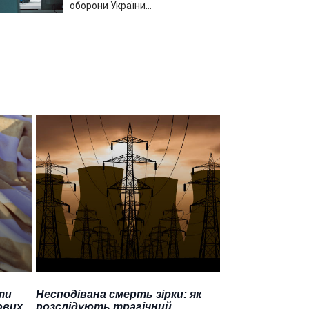
оборони України…
ти
Несподівана смерть зірки: як
ових
розслідують трагічний