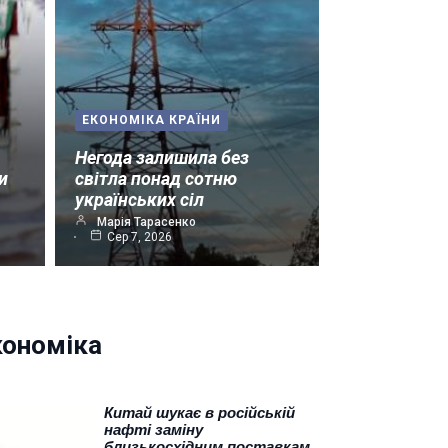
ЕКОНОМІКА КРАЇНИ
Негода залишила без
и
світла понад сотню
українських сіл
Марія Тарасенко
Сер 7, 2026
кономіка
Китай шукає в російській
нафті заміну
близькосхідним поставкам