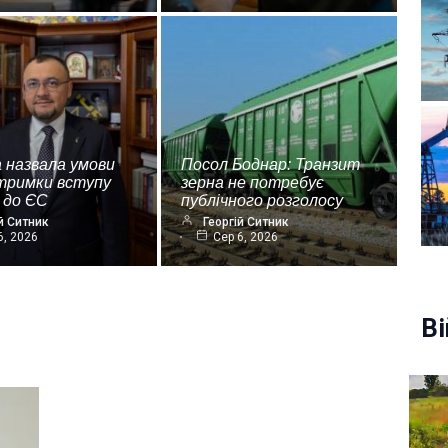
 назвала умови
Посол Боднар: Транзит
дтримки вступу
зерна не потребує
 до ЄС
публічного розголосу
й Ситник
Георгій Ситник
6, 2026
Сер 6, 2026
Ві