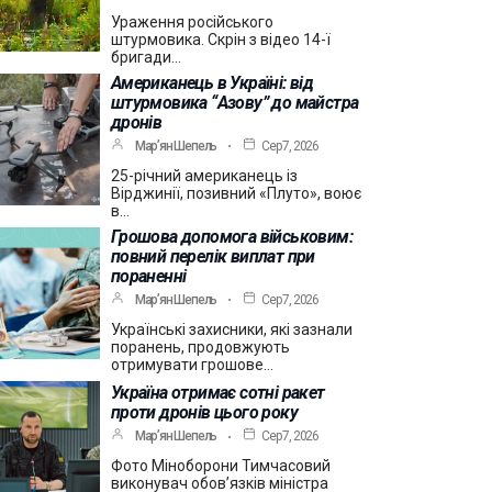
Ураження російського
штурмовика. Скрін з відео 14-ї
бригади…
Американець в Україні: від
штурмовика “Азову” до майстра
дронів
Мар’ян Шепель
Сер 7, 2026
25-річний американець із
Вірджинії, позивний «Плуто», воює
в…
Грошова допомога військовим:
повний перелік виплат при
пораненні
Мар’ян Шепель
Сер 7, 2026
Українські захисники, які зазнали
поранень, продовжують
отримувати грошове…
Україна отримає сотні ракет
проти дронів цього року
Мар’ян Шепель
Сер 7, 2026
Фото Міноборони Тимчасовий
виконувач обов’язків міністра