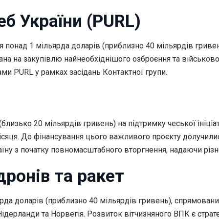
еб України (PURL)
ня понад 1 мільярда доларів (приблизно 40 мільярдів грив
ямована на закупівлю найнеобхіднішого озброєння та військо
ми PURL у рамках засідань Контактної групи.
близько 20 мільярдів гривень) на підтримку чеської ініціат
яця. До фінансування цього важливого проєкту долучилися т
аїну з початку повномасштабного вторгнення, надаючи різн
дронів та ракет
рда доларів (приблизно 40 мільярдів гривень), спрямовани
 Нідерланди та Норвегія. Розвиток вітчизняного ВПК є стр