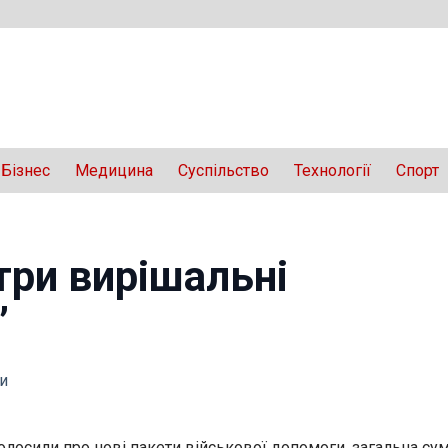
Бізнес
Медицина
Суспільство
Технології
Спорт
три вирішальні
”
и
лосили про нові пакети військової допомоги, загальна сум