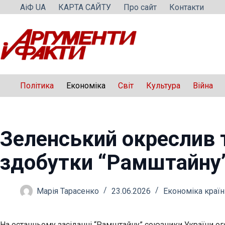
Перейти
АіФ UA
КАРТА САЙТУ
Про сайт
Контакти
до
вмісту
Політика
Економіка
Світ
Культура
Війна
Зеленський окреслив 
здобутки “Рамштайну
Марія Тарасенко
23.06.2026
Економіка країн
На останньому засіданні “Рамштайну” союзники України ого