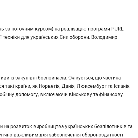
ень за поточним курсом) на реалізацію програми PURL
вої техніки для українських Сил оборони. Володимир
иви із закупівлі боєприпасів. Очікується, що частина
акі країни, як Норвегія, Данія, Люксембург та Іспанія.
обічну допомогу, включаючи військову та фінансову.
й на розвиток виробництва українських безпілотників та
атегічно важливим для забезпечення обороноздатності