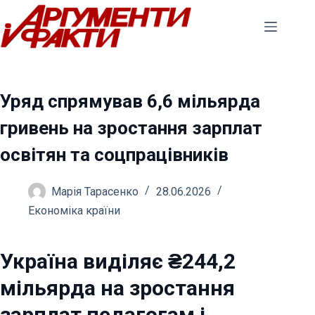
Перейти
до
вмісту
Уряд спрямував 6,6 мільярда
гривень на зростання зарплат
освітян та соцпрацівників
Марія Тарасенко
28.06.2026
Економіка країни
Україна виділяє ₴244,2
мільярда на зростання
зарплат педагогам і