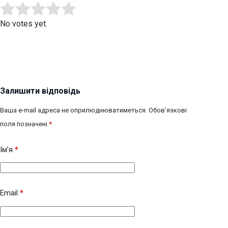
Submit Rating
Rate this item:
No votes yet.
Залишити відповідь
Ваша e-mail адреса не оприлюднюватиметься.
Обов’язкові
поля позначені
*
Ім’я
*
Email
*