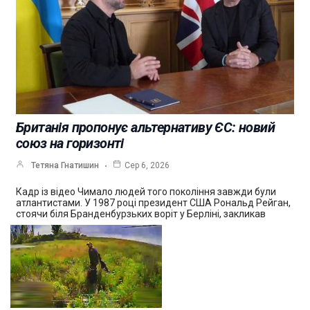
Британія пропонує альтернативу ЄС: новий
союз на горизонті
Тетяна Гнатишин
Сер 6, 2026
Кадр із відео Чимало людей того покоління завжди були
атлантистами. У 1987 році президент США Рональд Рейган,
стоячи біля Бранденбурзьких воріт у Берліні, закликав