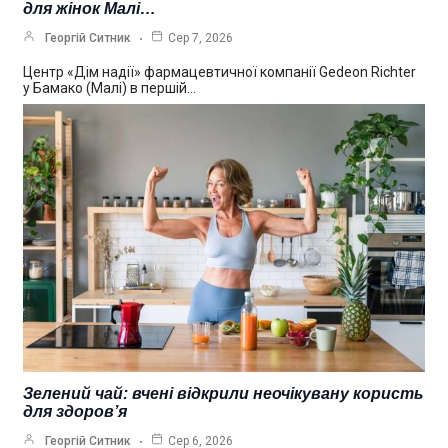
для жінок Малі…
Георгій Ситник
Сер 7, 2026
Центр «Дім надії» фармацевтичної компанії Gedeon Richter
у Бамако (Малі) в першій…
Зелений чай: вчені відкрили неочікувану користь
для здоров’я
Георгій Ситник
Сер 6, 2026