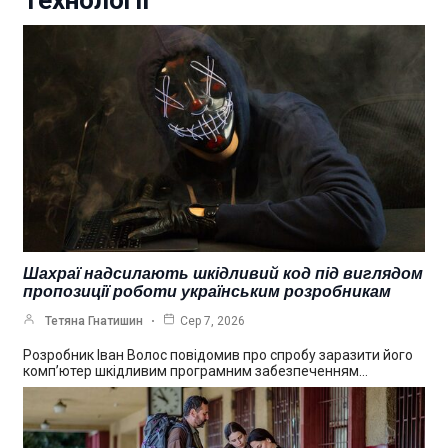
Технології
Шахраї надсилають шкідливий код під виглядом
пропозиції роботи українським розробникам
Тетяна Гнатишин
Сер 7, 2026
Розробник Іван Волос повідомив про спробу заразити його
комп’ютер шкідливим програмним забезпеченням…