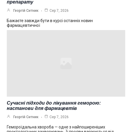
препарату
Георгій Ситник
Сер 7, 2026
Бажаєте завжди бути в курсі останніх новин
фармацевтичної
Сучасні підходи до лікування геморою:
настанови для фармацевтів
Георгій Ситник
Сер 7, 2026
Гемороїдальна хвороба — одне з найпоширеніших
проктологічних захворювань. Її прояви варіюються від…