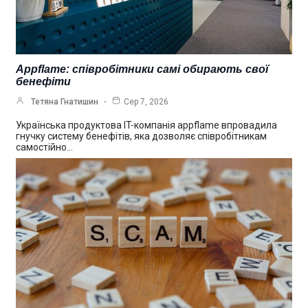
Appflame: співробітники самі обирають свої
бенефіти
Тетяна Гнатишин
Сер 7, 2026
Українська продуктова IT-компанія appflame впровадила
гнучку систему бенефітів, яка дозволяє співробітникам
самостійно…