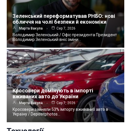
Зеленський переформатував РНБО: нові
обличчя на чолі безпеки й економіки
Марта Вакула
Сер 7, 2026
Володимир Зеленський / Офіс президента Президент
Володимир Зеленський вніс зміни…
Кросовери домінують в імпорті
вживаних авто до України
Марта Вакула
Сер 7, 2026
Кросовери зайняли 53% імпорту вживаних авто в
Україну / Depositphotos…