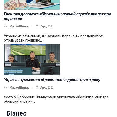
Грошова допомога військовим: повний перелік виплат при
пораненні
Мар’ян Шепель
Сер 7, 2026
Українські захисники, які зазнали поранень, продовжують
отримувати грошове…
Україна отримає сотні ракет проти дронів цього року
Мар’ян Шепель
Сер 7, 2026
Фото Міноборони Тимчасовий виконувач обов’язків міністра
оборони України…
Бізнес