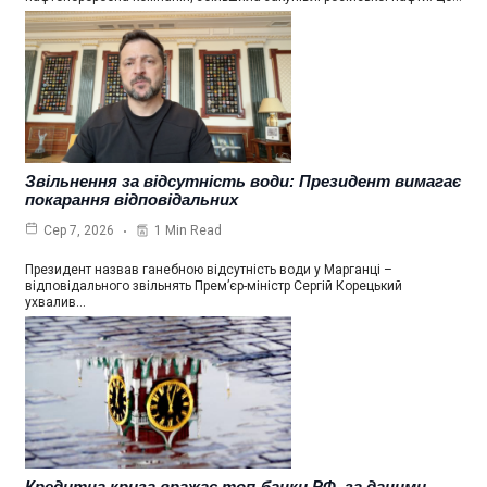
Звільнення за відсутність води: Президент вимагає
покарання відповідальних
1 Min Read
Сер 7, 2026
Президент назвав ганебною відсутність води у Марганці –
відповідального звільнять Прем’єр-міністр Сергій Корецький
ухвалив…
Кредитна криза вражає топ-банки РФ, за даними