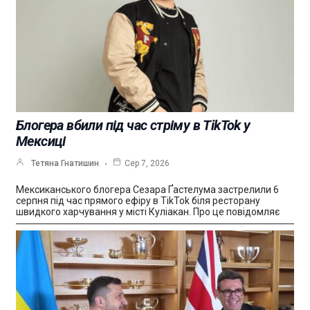
Блогера вбили під час стріму в TikTok у
Мексиці
Тетяна Гнатишин
Сер 7, 2026
Мексиканського блогера Сезара Ґастелума застрелили 6
серпня під час прямого ефіру в TikTok біля ресторану
швидкого харчування у місті Куліакан. Про це повідомляє