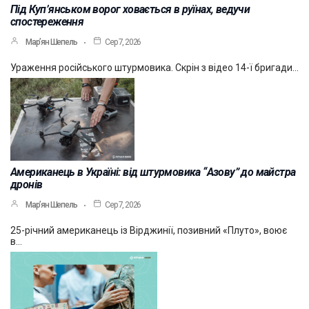
Під Куп’янськом ворог ховається в руїнах, ведучи
спостереження
Мар’ян Шепель
Сер 7, 2026
Ураження російського штурмовика. Скрін з відео 14-ї бригади…
Американець в Україні: від штурмовика “Азову” до майстра
дронів
Мар’ян Шепель
Сер 7, 2026
25-річний американець із Вірджинії, позивний «Плуто», воює
в…