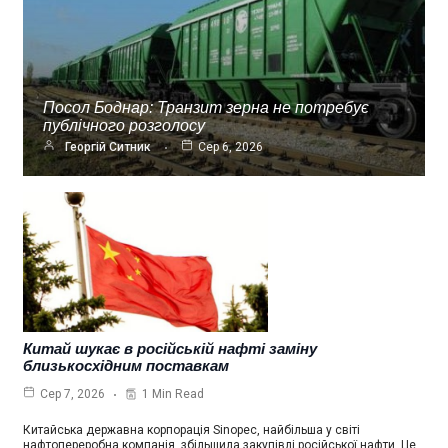
Посол Боднар: Транзит зерна не потребує
публічного розголосу
Георгій Ситник
Сер 6, 2026
Китай шукає в російській нафті заміну
близькосхідним поставкам
1 Min Read
Сер 7, 2026
Китайська державна корпорація Sinopec, найбільша у світі
нафтопереробна компанія, збільшила закупівлі російської нафти. Це…