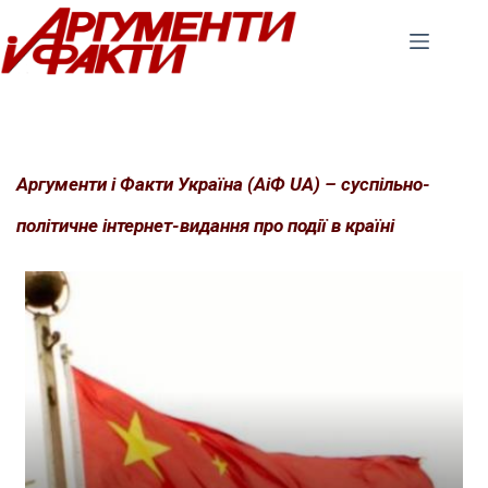
Перейти
до
вмісту
Аргументи і Факти Україна (АіФ UA) – суспільно-
політичне інтернет-видання про події в країні