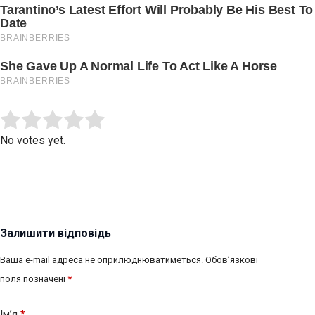
Submit Rating
Rate this item:
No votes yet.
Залишити відповідь
Ваша e-mail адреса не оприлюднюватиметься.
Обов’язкові
поля позначені
*
Ім’я
*