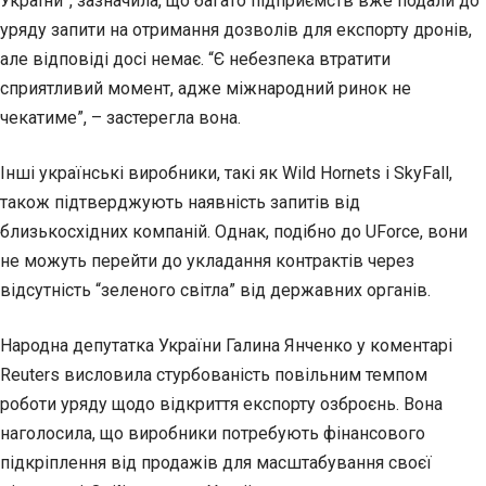
України”, зазначила, що багато підприємств вже подали до
уряду запити на отримання дозволів для експорту дронів,
але відповіді досі немає. “Є небезпека втратити
сприятливий момент, адже міжнародний ринок не
чекатиме”, – застерегла вона.
Інші українські виробники, такі як Wild Hornets і SkyFall,
також підтверджують наявність запитів від
близькосхідних компаній. Однак, подібно до UForce, вони
не можуть перейти до укладання контрактів через
відсутність “зеленого світла” від державних органів.
Народна депутатка України Галина Янченко у коментарі
Reuters висловила стурбованість повільним темпом
роботи уряду щодо відкриття експорту озброєнь. Вона
наголосила, що виробники потребують фінансового
підкріплення від продажів для масштабування своєї