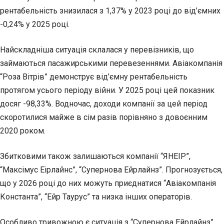
рентабельність знизилася з 1,37% у 2023 році до від’ємних
-0,24% у 2025 році.
Найскладніша ситуація склалася у перевізників, що
займаються пасажирськими перевезеннями. Авіакомпанія
“Роза Вітрів” демонструє від’ємну рентабельність
протягом усього періоду війни. У 2025 році цей показник
досяг -98,33%. Водночас, доходи компанії за цей період
скоротилися майже в сім разів порівняно з довоєнним
2020 роком.
Збитковими також залишаються компанії “ЯНЕІР”,
“Максімус Еірлайнс”, “Супернова Ейрлайнз”. Прогнозується,
що у 2026 році до них можуть приєднатися “Авіакомпанія
Константа”, “Ейр Таурус” та низка інших операторів.
Особливо тривожною є ситуація з “Супернова Ейрлайнз”,