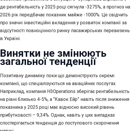
де рентабельність у 2025 році сягнула -3275%, а прогноз на
2026 рік передбачає показник майже -1000%. Це свідчить
про значні інвестиційні вкладення у розвиток компанії за
відсутності повноцінного ринку пасажирських перевезень
в Україні.
Винятки не змінюють
загальної тенденції
Позитивну динаміку поки що демонструють окремі
компанії, що спеціалізуються на авіаційних послугах.
Наприклад, компанія Н3Operations зберігає рентабельність
на рівні близько 4-5%, а “Кавок Ейр” навіть після зниження
показника у 2025 році має відносно високий рівень
прибутковості – 9,34%. Однак, навіть у цих випадках
спостерігається тенденція до поступового скорочення
маржі.