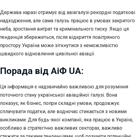
Держава наразі отримує від авіагалузі рекордні податкові
надходження, але сама галузь працює в умовах закритого
неба, зростання витрат та кримінального тиску. Якщо ця
тенденція збережеться, після відкриття повітряного
простору Україна може зіткнутися з неможливістю
швидкого відновлення цивільної авіації.
Порада від АіФ UA:
Ця інформація є надзвичайно важливою для розуміння
поточного стану української авіаційної галузі. Вона
показує, як бізнес, попри складні умови, продовжує
сплачувати податки, але водночас стикається з новими
викликами. Для будь-якої компанії, яка працює в Україні,
особливо в стратегічно важливих секторах, важливо
стежити за такими тенденціями, щоб розуміти потенційні