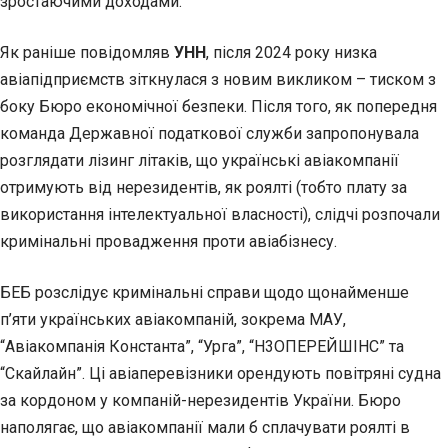
зростаючими доходами.
Як раніше повідомляв
УНН
, після 2024 року низка
авіапідприємств зіткнулася з новим викликом – тиском з
боку Бюро економічної безпеки. Після того, як попередня
команда Державної податкової служби запропонувала
розглядати лізинг літаків, що українські авіакомпанії
отримують від нерезидентів, як роялті (тобто плату за
використання інтелектуальної власності), слідчі розпочали
кримінальні провадження проти авіабізнесу.
БЕБ розслідує кримінальні справи щодо щонайменше
п’яти українських авіакомпаній, зокрема МАУ,
“Авіакомпанія Константа”, “Урга”, “Н3ОПЕРЕЙШІНС” та
“Скайлайн”. Ці авіаперевізники орендують повітряні судна
за кордоном у компаній-нерезидентів України. Бюро
наполягає, що авіакомпанії мали б сплачувати роялті в