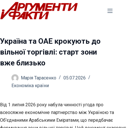
Перейти
до
вмісту
Україна та ОАЕ крокують до
вільної торгівлі: старт зони
вже близько
Марія Тарасенко
05.07.2026
Економіка країни
Від 1 липня 2026 року набула чинності угода про
всеосяжне економічне партнерство між Україною та
Об’єднаними Арабськими Еміратами, що передбачає
формування зони вільної
торгівлі. Цей документ скасовує