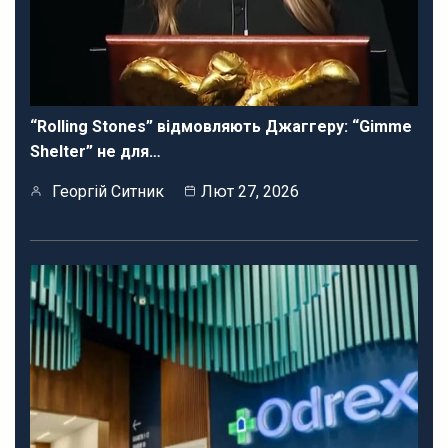
“Rolling Stones” відмовляють Джаггеру: “Gimme
Shelter” не для…
Георгій Ситник
Лют 27, 2026