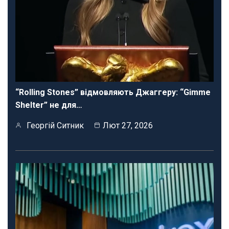
“Rolling Stones” відмовляють Джаггеру: “Gimme
Shelter” не для…
Георгій Ситник
Лют 27, 2026