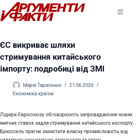
Перейти
до
вмісту
ЄС викриває шляхи
стримування китайського
імпорту: подробиці від ЗМІ
Марія Тарасенко
21.06.2026
Економіка країни
Лідери Євросоюзу обговорюють запровадження нових
митних ставок задля стримування китайського експорту.
Брюссель прагне захистити власну промисловість від
надмірної
економічної залежності та тиску.