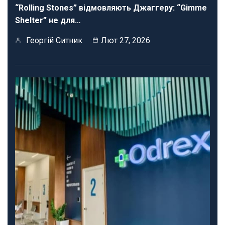
“Rolling Stones” відмовляють Джаггеру: “Gimme
Shelter” не для…
Георгій Ситник
Лют 27, 2026