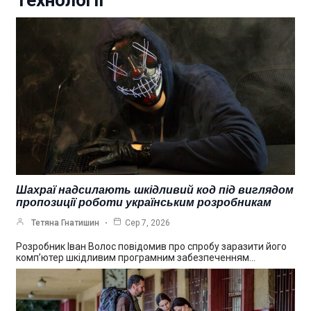
Технології
Шахраї надсилають шкідливий код під виглядом
пропозиції роботи українським розробникам
Тетяна Гнатишин
Сер 7, 2026
Розробник Іван Волос повідомив про спробу заразити його
комп’ютер шкідливим програмним забезпеченням…