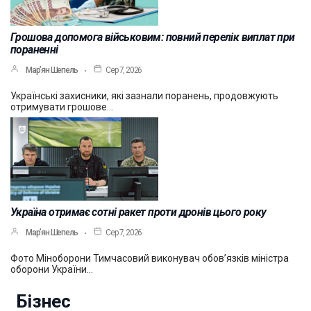
Грошова допомога військовим: повний перелік виплат при
пораненні
Мар’ян Шепель
Сер 7, 2026
Українські захисники, які зазнали поранень, продовжують
отримувати грошове…
Україна отримає сотні ракет проти дронів цього року
Мар’ян Шепель
Сер 7, 2026
Фото Міноборони Тимчасовий виконувач обов’язків міністра
оборони України…
Бізнес