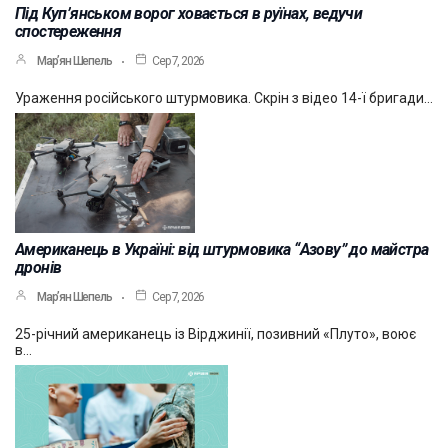
Під Куп’янськом ворог ховається в руїнах, ведучи
спостереження
Мар’ян Шепель
Сер 7, 2026
Ураження російського штурмовика. Скрін з відео 14-ї бригади…
Американець в Україні: від штурмовика “Азову” до майстра
дронів
Мар’ян Шепель
Сер 7, 2026
25-річний американець із Вірджинії, позивний «Плуто», воює
в…