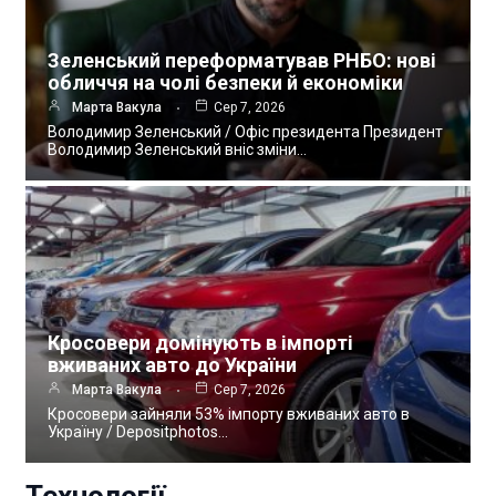
Зеленський переформатував РНБО: нові
обличчя на чолі безпеки й економіки
Марта Вакула
Сер 7, 2026
Володимир Зеленський / Офіс президента Президент
Володимир Зеленський вніс зміни…
Кросовери домінують в імпорті
вживаних авто до України
Марта Вакула
Сер 7, 2026
Кросовери зайняли 53% імпорту вживаних авто в
Україну / Depositphotos…