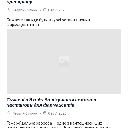
препарату
Георгій Ситник
Сер 7, 2026
Бажаєте завжди бути в курсі останніх новин
фармацевтичної
Сучасні підходи до лікування геморою:
настанови для фармацевтів
Георгій Ситник
Сер 7, 2026
Гемороїдальна хвороба — одне з найпоширеніших
проктологічних захворювань. Її прояви варіюються від…