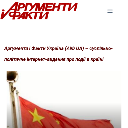
Перейти
до
вмісту
Аргументи і Факти Україна (АіФ UA) – суспільно-
політичне інтернет-видання про події в країні