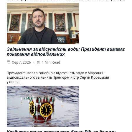
Звільнення за відсутність води: Президент вимагає
покарання відповідальних
1 Min Read
Сер 7, 2026
Президент назвав ганебною відсутність води у Марганці –
відповідального звільнять Прем’єр-міністр Сергій Корецький
ухвалив…
Кредитна криза вражає топ-банки РФ, за даними