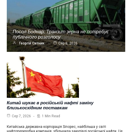
Посол Боднар: Транзит зерна не потребує
публічного розголосу
Георгій Ситник
Сер 6, 2026
Китай шукає в російській нафті заміну
близькосхідним поставкам
1 Min Read
Сер 7, 2026
Китайська державна корпорація Sinopec, найбільша у світі
нафтопереробна компанія, збільшила закупівлі російської нафти. Це…