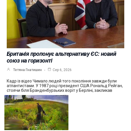
Британія пропонує альтернативу ЄС: новий
союз на горизонті
Тетяна Гнатишин
Сер 6, 2026
Кадр із відео Чимало людей того покоління завжди були
атлантистами. У 1987 році президент США Рональд Рейган,
стоячи біля Бранденбурзьких воріт у Берліні, закликав