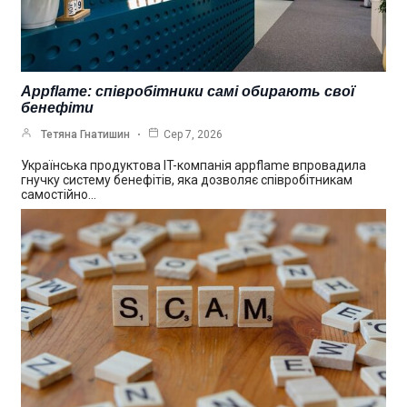
Appflame: співробітники самі обирають свої
бенефіти
Тетяна Гнатишин
Сер 7, 2026
Українська продуктова IT-компанія appflame впровадила
гнучку систему бенефітів, яка дозволяє співробітникам
самостійно…