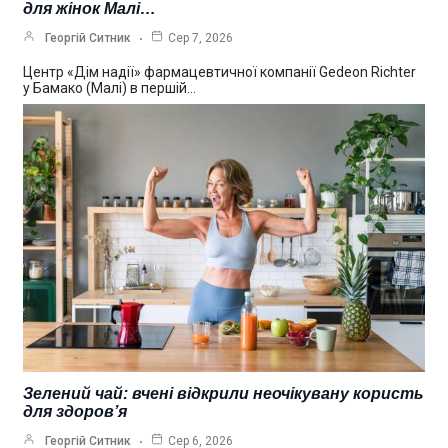
для жінок Малі…
Георгій Ситник
Сер 7, 2026
Центр «Дім надії» фармацевтичної компанії Gedeon Richter
у Бамако (Малі) в першій…
Зелений чай: вчені відкрили неочікувану користь
для здоров’я
Георгій Ситник
Сер 6, 2026