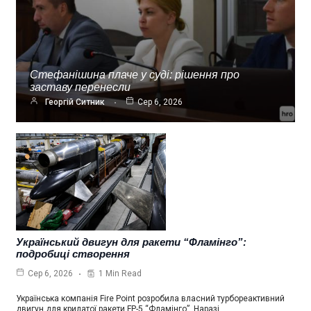
Стефанішина плаче у суді: рішення про
заставу перенесли
Георгій Ситник
Сер 6, 2026
Український двигун для ракети “Фламінго”:
подробиці створення
1 Min Read
Сер 6, 2026
Українська компанія Fire Point розробила власний турбореактивний
двигун для крилатої ракети FP-5 “Фламінго”. Наразі…