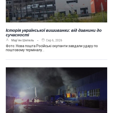
Історія української вишиванки: від давнини до
сучасності
Мар’ян Шепель
Сер 6, 2026
Фото: Нова пошта Російські окупанти завдали удару по
поштовому терміналу…