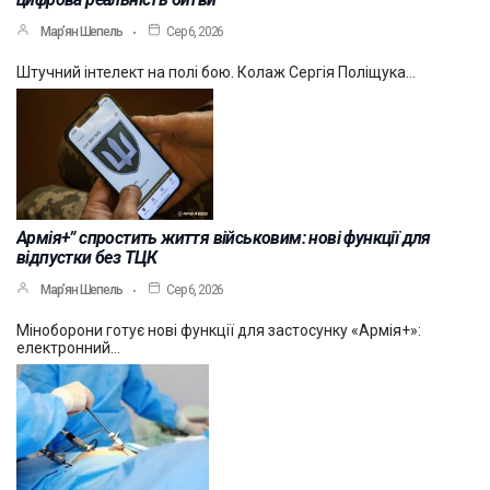
Мар’ян Шепель
Сер 6, 2026
Штучний інтелект на полі бою. Колаж Сергія Поліщука…
Армія+” спростить життя військовим: нові функції для
відпустки без ТЦК
Мар’ян Шепель
Сер 6, 2026
Міноборони готує нові функції для застосунку «Армія+»:
електронний…