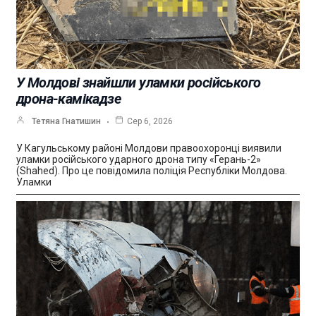
У Молдові знайшли уламки російського
дрона-камікадзе
Тетяна Гнатишин
Сер 6, 2026
У Кагульському районі Молдови правоохоронці виявили
уламки російського ударного дрона типу «Герань-2»
(Shahed). Про це повідомила поліція Республіки Молдова.
Уламки