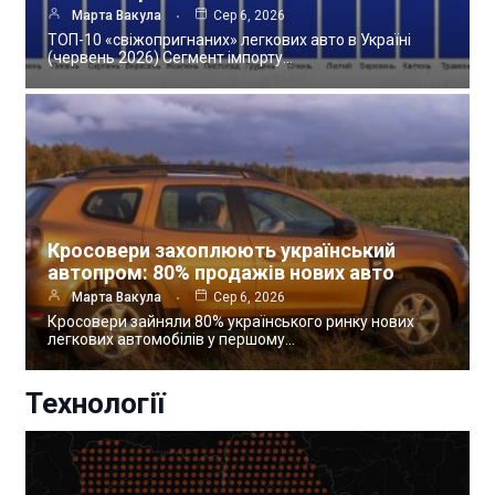
Марта Вакула
Сер 6, 2026
ТОП-10 «свіжопригнаних» легкових авто в Україні
(червень 2026) Сегмент імпорту…
Кросовери захоплюють український
автопром: 80% продажів нових авто
Марта Вакула
Сер 6, 2026
Кросовери зайняли 80% українського ринку нових
легкових автомобілів у першому…
Технології