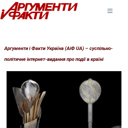
Перейти
до
вмісту
Аргументи і Факти Україна (АіФ UA) – суспільно-
політичне інтернет-видання про події в країні