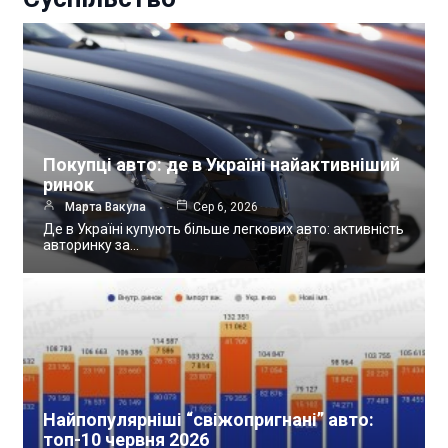
Покупці авто: де в Україні найактивніший
ринок
Марта Вакула
Сер 6, 2026
Де в Україні купують більше легкових авто: активність
авторинку за…
Найпопулярніші “свіжопригнані” авто:
топ-10 червня 2026