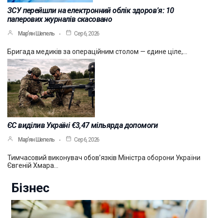
ЗСУ перейшли на електронний облік здоров’я: 10
паперових журналів скасовано
Мар’ян Шепель
Сер 6, 2026
Бригада медиків за операційним столом — єдине ціле,…
ЄС виділив Україні €3,47 мільярда допомоги
Мар’ян Шепель
Сер 6, 2026
Тимчасовий виконувач обов’язків Міністра оборони України
Євгеній Хмара…
Бізнес