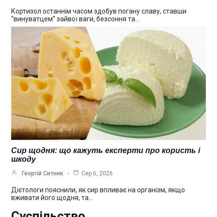
Кортизол останнім часом здобув погану славу, ставши
“винуватцем” зайвої ваги, безсоння та…
Сир щодня: що кажуть експерти про користь і
шкоду
Георгій Ситник
Сер 6, 2026
Дієтологи пояснили, як сир впливає на організм, якщо
вживати його щодня, та…
Суспільство