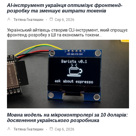
AI-інструмент українця оптимізує фронтенд-
розробку та зменшує витрати токенів
Тетяна Гнатишин
Сер 6, 2026
Український айтівець створив CLI-інструмент, який спрощує
фронтенд-розробку з ШІ та економить токени…
Мовна модель на мікроконтролері за 10 доларів:
досягнення українського розробника
Тетяна Гнатишин
Сер 6, 2026