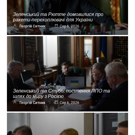
Зеленський та Рютте домовилися про
ракети-перехоплювачі для України
Георгій Ситник
Сер 6, 2026
Зеленський та Стубб: посилення ППО та
шлях до миру з Росією
Георгій Ситник
Сер 6, 2026