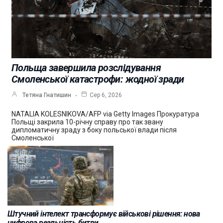
Польща завершила розслідування
Смоленської катастрофи: жодної зради
Тетяна Гнатишин
Сер 6, 2026
NATALIA KOLESNIKOVA/AFP via Getty Images Прокуратура
Польщі закрила 10-річну справу про так звану
дипломатичну зраду з боку польської влади після
Смоленської
Штучний інтелект трансформує військові рішення: нова
цифрова реальність битви