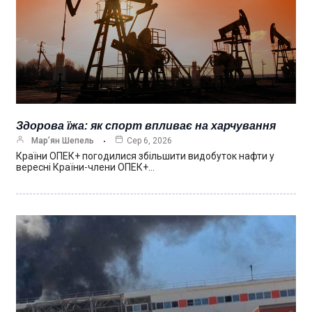
Здорова їжа: як спорт впливає на харчування
Мар’ян Шепель
Сер 6, 2026
Країни ОПЕК+ погодилися збільшити видобуток нафти у
вересні Країни-члени ОПЕК+…