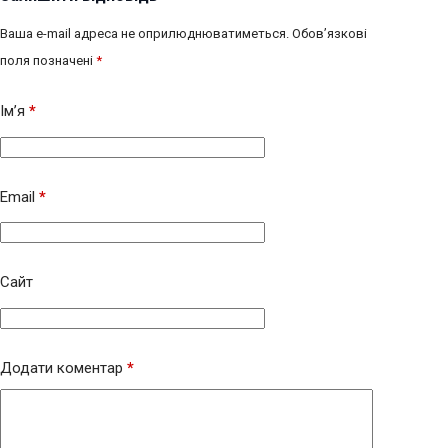
Ваша e-mail адреса не оприлюднюватиметься.
Обов’язкові
поля позначені
*
Ім’я
*
Email
*
Сайт
Додати коментар
*