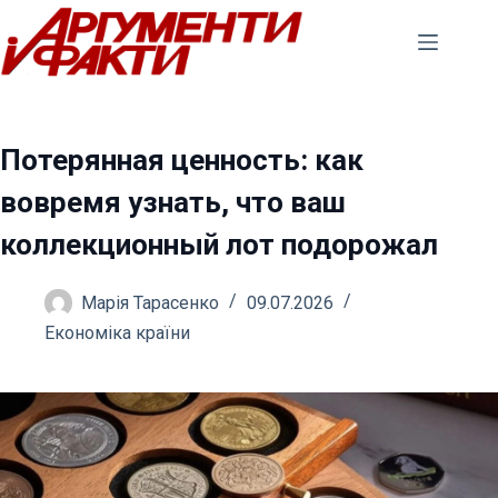
Перейти
до
вмісту
Потерянная ценность: как
вовремя узнать, что ваш
коллекционный лот подорожал
Марія Тарасенко
09.07.2026
Економіка країни