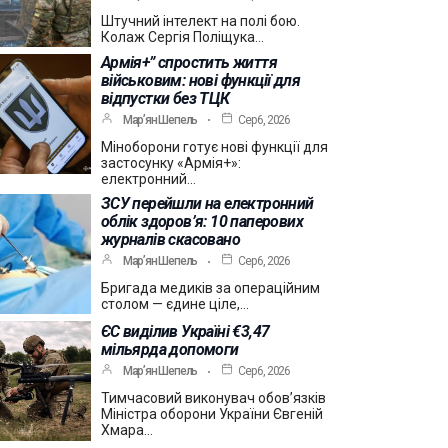
Штучний інтелект на полі бою.
Колаж Сергія Поліщука…
Армія+” спростить життя
військовим: нові функції для
відпустки без ТЦК
Мар’ян Шепель
Сер 6, 2026
Міноборони готує нові функції для
застосунку «Армія+»:
електронний…
ЗСУ перейшли на електронний
облік здоров’я: 10 паперових
журналів скасовано
Мар’ян Шепель
Сер 6, 2026
Бригада медиків за операційним
столом — єдине ціле,…
ЄС виділив Україні €3,47
мільярда допомоги
Мар’ян Шепель
Сер 6, 2026
Тимчасовий виконувач обов’язків
Міністра оборони України Євгеній
Хмара…