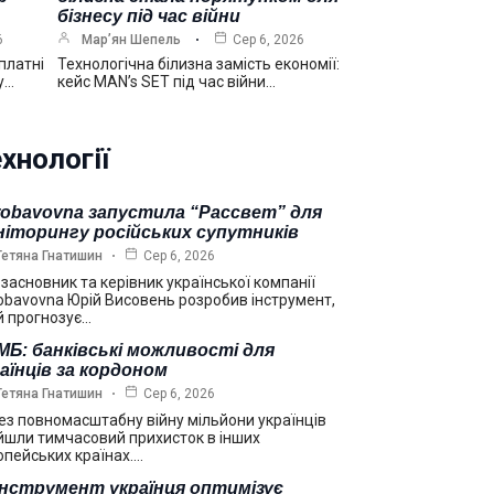
бізнесу під час війни
6
Мар’ян Шепель
Сер 6, 2026
платні
Технологічна білизна замість економії:
у…
кейс MAN’s SET під час війни…
хнології
robavovna запустила “Рассвет” для
ніторингу російських супутників
Тетяна Гнатишин
Сер 6, 2026
взасновник та керівник української компанії
obavovna Юрій Висовень розробив інструмент,
й прогнозує…
Б: банківські можливості для
аїнців за кордоном
Тетяна Гнатишин
Сер 6, 2026
ез повномасштабну війну мільйони українців
йшли тимчасовий прихисток в інших
опейських країнах.…
інструмент українця оптимізує