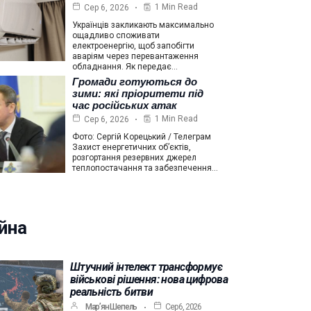
1 Min Read
Сер 6, 2026
Українців закликають максимально
ощадливо споживати
електроенергію, щоб запобігти
аваріям через перевантаження
обладнання. Як передає…
Громади готуються до
зими: які пріоритети під
час російських атак
1 Min Read
Сер 6, 2026
Фото: Сергій Корецький / Телеграм
Захист енергетичних об’єктів,
розгортання резервних джерел
теплопостачання та забезпечення…
йна
Штучний інтелект трансформує
військові рішення: нова цифрова
реальність битви
Мар’ян Шепель
Сер 6, 2026