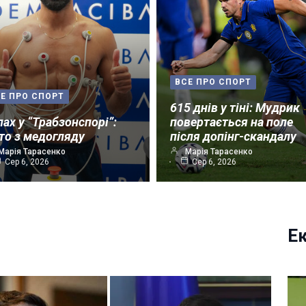
ВСЕ ПРО СПОРТ
Е ПРО СПОРТ
615 днів у тіні: Мудрик
лах у “Трабзонспорі”:
повертається на поле
то з медогляду
після допінг-скандалу
Марія Тарасенко
Марія Тарасенко
Сер 6, 2026
Сер 6, 2026
Е