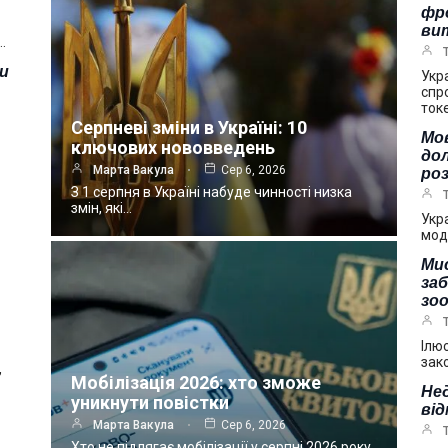
фр
ви
…
зи
Укр
спр
ток
Серпневі зміни в Україні: 10
Мов
ключових нововведень
дол
Марта Вакула
Сер 6, 2026
ро
З 1 серпня в Україні набуде чинності низка
змін, які…
Укр
мод
Мис
за
зоо
Ілю
зак
,
Мобілізація 2026: хто зможе
Нед
уникнути повістки
від
Марта Вакула
Сер 6, 2026
Хто не підлягає мобілізації у серпні 2026 року