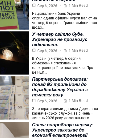
1 Min Read
Сер 6, 2026
Національний банк України
оприлюднив офіційні курси валют на
четвер, 6 серпня. Гривня зміцнилася
щодо…
У четвер світло буде,
Укренерго не прогнозує
відключень
1 Min Read
Сер 6, 2026
В Україні у четвер, 6 серпня,
обмеження споживання
електроенергії не плануються. Про
це НЕК…
Партнерська допомога:
понад ₴2 трильйони до
держбюджету України з
початку року
1 Min Read
Сер 6, 2026
За оперативними даними Державної
казначейської служби, за січень –
липень 2026 року до загального…
Спека випробовує мережу:
Укренерго закликає до
економії електроенергії