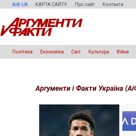
Перейти
АіФ UA
КАРТА САЙТУ
Про сайт
Контакти
до
вмісту
Політика
Економіка
Світ
Культура
Війна
Аргументи і Факти Україна (Аі