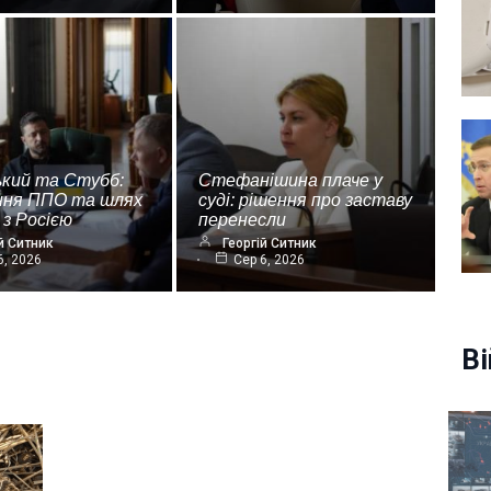
ький та Стубб:
Стефанішина плаче у
ння ППО та шлях
суді: рішення про заставу
 з Росією
перенесли
й Ситник
Георгій Ситник
6, 2026
Сер 6, 2026
Ві