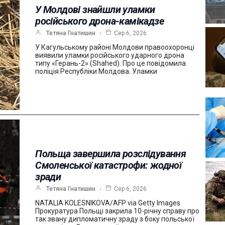
У Молдові знайшли уламки
російського дрона-камікадзе
Тетяна Гнатишин
Сер 6, 2026
У Кагульському районі Молдови правоохоронці
виявили уламки російського ударного дрона
типу «Герань-2» (Shahed). Про це повідомила
поліція Республіки Молдова. Уламки
Польща завершила розслідування
Смоленської катастрофи: жодної
зради
Тетяна Гнатишин
Сер 6, 2026
NATALIA KOLESNIKOVA/AFP via Getty Images
Прокуратура Польщі закрила 10-річну справу про
так звану дипломатичну зраду з боку польської