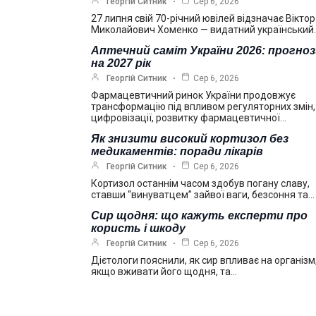
Георгій Ситник
Сер 6, 2026
27 липня свій 70-річний ювілей відзначає Віктор
Миколайович Хоменко — видатний український
Аптечний саміт України 2026: прогно
на 2027 рік
Георгій Ситник
Сер 6, 2026
Фармацевтичний ринок України продовжує
трансформацію під впливом регуляторних змін,
цифровізації, розвитку фармацевтичної…
Як знизити високий кортизол без
медикаментів: поради лікарів
Георгій Ситник
Сер 6, 2026
Кортизол останнім часом здобув погану славу,
ставши “винуватцем” зайвої ваги, безсоння та…
Сир щодня: що кажуть експерти про
користь і шкоду
Георгій Ситник
Сер 6, 2026
Дієтологи пояснили, як сир впливає на організм
якщо вживати його щодня, та…