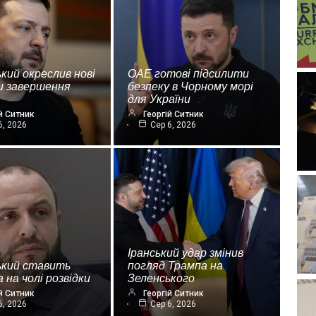
кий окреслив нові
ОАЕ готові підсилити
и завершення
безпеку в Чорному морі
для України
й Ситник
Георгій Ситник
6, 2026
Сер 6, 2026
Іранський удар змінив
ький ставить
погляд Трампа на
 на чолі розвідки
Зеленського
й Ситник
Георгій Ситник
6, 2026
Сер 6, 2026