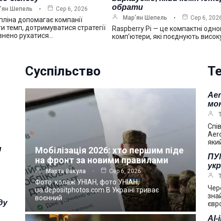
обрати
’ян Шепель
Сер 6, 2026
Мар’ян Шепель
Сер 6, 202
ліна допомагає компанії
и темп, дотримуватися стратегії
Raspberry Pi — це компактні одно
внено рухатися…
комп’ютери, які поєднують висок
Суспільство
Те
Ae
мо
Спі
Aer
яки
и
Мобілізація 2026: хто першим піде
ПУМ
на фронт за новими правилами
укр
Марта Вакула
Сер 6, 2026
Фото: колаж УНІАН, фото УНІАН,
Чер
ua.depositphotos.com В Україні триває
зна
воєнний…
ду
євр
AI-