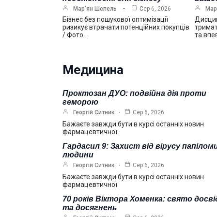
Мар’ян Шепель
Сер 6, 2026
Мар
Бізнес без пошукової оптимізації
Дисцип
ризикує втрачати потенційних покупців
тримат
/ Фото…
та впе
Медицина
Проктозан ДУО: подвійна дія проти
геморою
Георгій Ситник
Сер 6, 2026
Бажаєте завжди бути в курсі останніх новин
фармацевтичної
Гардасил 9: Захист від вірусу папілом
людини
Георгій Ситник
Сер 6, 2026
Бажаєте завжди бути в курсі останніх новин
фармацевтичної
70 років Віктора Хоменка: свято досві
та досягнень