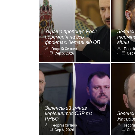
Україна пропонує Росії
Зеленсь
перемир’я на всіх
термін
фронтах: деталі від ОП
війни
Георгій Ситник
Георгі
Сер 6, 2026
Сер 
Зеленський змінив
керівництво СЗР та
Зеленс
РНБО
Умєрова
Георгій Ситник
Георгі
Сер 6, 2026
Сер 