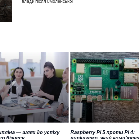
влади після Смоленської
пліна — шлях до успіху
Raspberry Pi 5 проти Pi 4:
о бізнесу
вирішуємо, який комп’юте