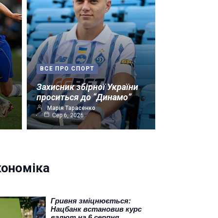
ВСЕ ПРО СПОРТ
Захисник збірної України
проситься до “Динамо”
Марія Тарасенко
Сер 6, 2026
кономіка
Гривня зміцнюється:
Нацбанк встановив курс
валют на 6 серпня