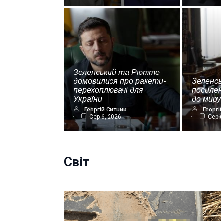
Зеленський та Рютте
домовилися про ракети-
Зеленс
перехоплювачі для
посиле
України
до миру
Георгій Ситник
Георгі
Сер 6, 2026
Сер 
Світ