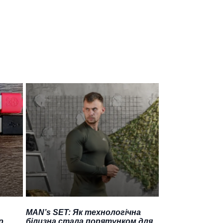
MAN’s SET: Як технологічна
р
білизна стала порятунком для