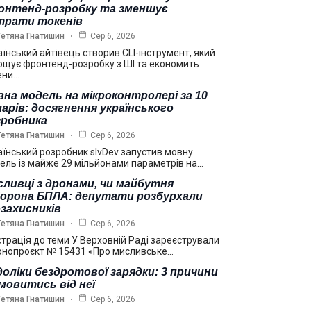
онтенд-розробку та зменшує
трати токенів
Тетяна Гнатишин
Сер 6, 2026
аїнський айтівець створив CLI-інструмент, який
ощує фронтенд-розробку з ШІ та економить
ени…
на модель на мікроконтролері за 10
арів: досягнення українського
зробника
Тетяна Гнатишин
Сер 6, 2026
аїнський розробник slvDev запустив мовну
ель із майже 29 мільйонами параметрів на…
ливці з дронами, чи майбутня
борона БПЛА: депутати розбурхали
захисників
Тетяна Гнатишин
Сер 6, 2026
страція до теми У Верховній Раді зареєстрували
онопроєкт № 15431 «Про мисливське…
оліки бездротової зарядки: 3 причини
мовитись від неї
Тетяна Гнатишин
Сер 6, 2026