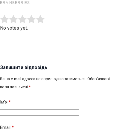
Submit Rating
Rate this item:
No votes yet.
Залишити відповідь
Ваша e-mail адреса не оприлюднюватиметься.
Обов’язкові
поля позначені
*
Ім’я
*
Email
*