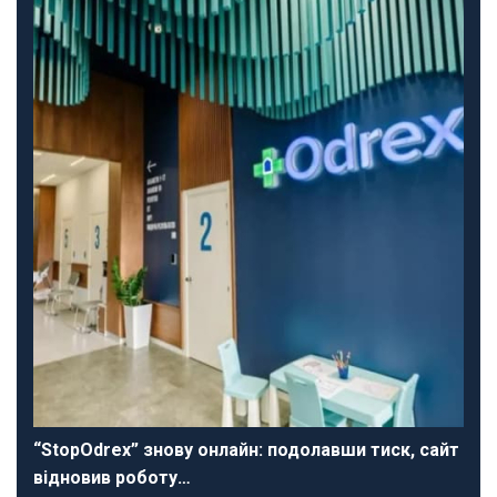
“StopOdrex” знову онлайн: подолавши тиск, сайт
відновив роботу…