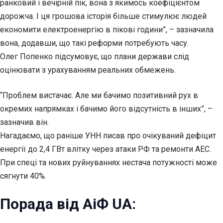
ранковий і вечірній пік, вона з якимось коефіцієнтом
дорожча. І ця грошова історія більше стимулює людей
економити електроенергію в пікові години”, – зазначила
вона, додавши, що такі реформи потребують часу.
Олег Попенко підсумовує, що плани держави слід
оцінювати з урахуванням реальних обмежень.
“Проблем вистачає. Але ми бачимо позитивний рух в
окремих напрямках і бачимо його відсутність в інших”, –
зазначив він.
Нагадаємо, що раніше УНН писав про очікуваний дефіцит
енергії до 2,4 ГВт влітку через атаки РФ та ремонти АЕС.
При спеці та нових руйнуваннях нестача потужності може
сягнути 40%.
Порада від АіФ UA: