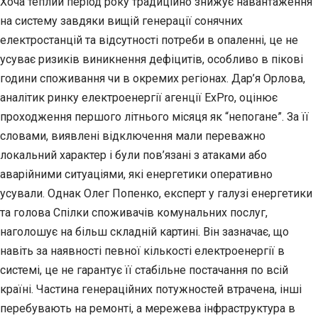
Хоча теплий період року традиційно знижує навантаження
на систему завдяки вищій генерації сонячних
електростанцій та відсутності потреби в опаленні, це не
усуває ризиків виникнення дефіцитів, особливо в пікові
години споживання чи в окремих регіонах. Дар’я Орлова,
аналітик ринку електроенергії агенції ExPro, оцінює
проходження першого літнього місяця як “непогане”. За її
словами, виявлені відключення мали переважно
локальний характер і були пов’язані з атаками або
аварійними ситуаціями, які енергетики оперативно
усували. Однак Олег Попенко, експерт у галузі енергетики
та голова Спілки споживачів комунальних послуг,
наголошує на більш складній картині. Він зазначає, що
навіть за наявності певної кількості електроенергії в
системі, це не гарантує її стабільне постачання по всій
країні. Частина генераційних потужностей втрачена, інші
перебувають на ремонті, а мережева інфраструктура в