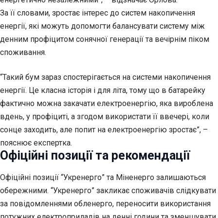
За її словами, зростає інтерес до систем накопичення
енергії, які можуть допомогти балансувати систему між
денним профіцитом сонячної генерації та вечірнім піком
споживання.
“Такий бум зараз спостерігається на системи накопичення
енергії. Це класна історія і для літа, тому що в батарейку
фактично можна закачати електроенергію, яка вироблена
вдень, у профіциті, а згодом використати її ввечері, коли
сонце заходить, але попит на електроенергію зростає”, –
пояснює експертка.
Офіційні позиції та рекомендації
Офіційні позиції “Укренерго” та Міненерго залишаються
обережними. “Укренерго” закликає споживачів слідкувати
за повідомленнями обленерго, переносити використання
потужних електроприладів на денні години та зменшувати