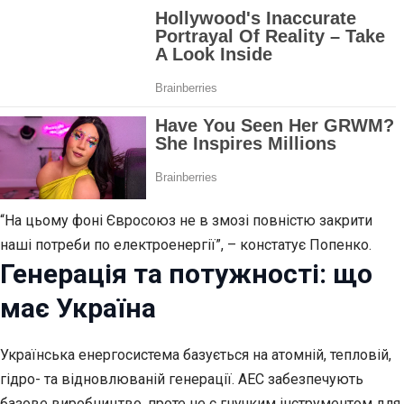
“На цьому фоні Євросоюз не в змозі повністю закрити
наші потреби по електроенергії”, – констатує Попенко.
Генерація та потужності: що
має Україна
Українська енергосистема базується на атомній, тепловій,
гідро- та відновлюваній генерації. АЕС забезпечують
базове виробництво, проте не є гнучким інструментом для