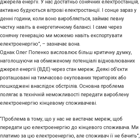
джерела енергії. У нас достатньо сонячних електростанцій,
активно будуються вітрові електростанції. І сонце зараз у
денні години, коли воно виробляється, займає певну
частку навіть в енергетичному балансі. І саме через
сонячну генерацію ми можемо навіть експортувати
електроенергію”, – зазначає вона.
Однак Олег Попенко висловлює більш критичну думку,
наголошуючи на обмеженому потенціалі відновлюваних
джерел енергії (ВДЕ) через стан мереж. Деякі об’єкти
розташовані на тимчасово окупованих територіях або
пошкоджені внаслідок обстрілів. Основна проблема
полягає в технічній неможливості передати вироблену
електроенергію кінцевому споживачеві.
“Проблема в тому, що у нас не вистачає мереж, щоб
передати цю електроенергію до кінцевого споживача. Ми
платимо за цю електроенергію, але споживач її не бачить”,