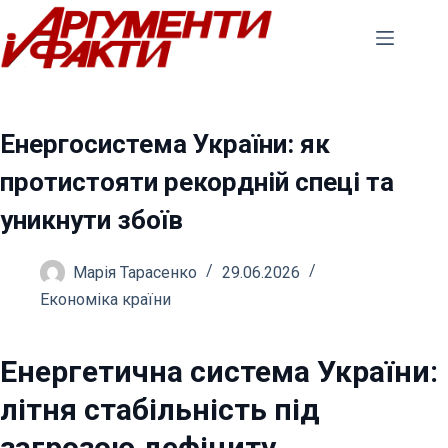
Перейти
до
вмісту
Енергосистема України: як
протистояти рекордній спеці та
уникнути збоїв
Марія Тарасенко
29.06.2026
Економіка країни
Енергетична система України:
літня стабільність під
загрозою дефіциту