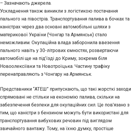
– Зазначають джерела.
Ускладнення також виникли з логістикою постачання
пального на півострів. Транспортування палива в бочках та
каністрах через два основні автомобільні шляхи з
материкової України (Чонгар та Армянськ) стало
неможливим. Окупаційна влада заборонила ввезення
пального навіть у 30-літрових ємностях, розвертаючи
автомобілі ще на під’їзді до Криму, зокрема біля
Новоолексіївки та Новотроїцька. Частину трафіку
перенаправляють з Чонгару на Армянськ.
Представники “АТЕШ” припускають, що такі жорсткі заходи
спрямовані не стільки на економію палива, скільки на
забезпечення безпеки для окупаційних сил. Це пов’язано з
тим, що каністри з бензином можуть бути використані для
транспортування вибухових речовин під виглядом
звичайного вантажу. Тому, на їхню думку, простіше