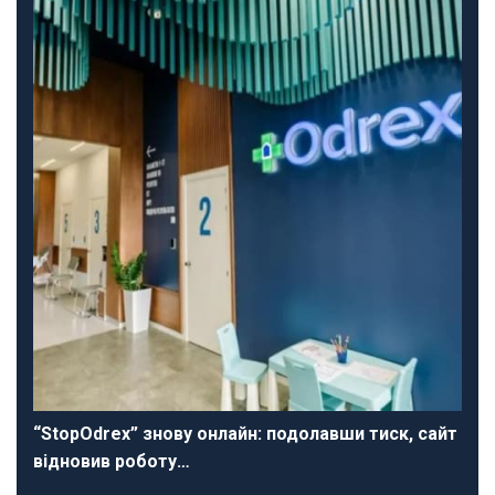
“StopOdrex” знову онлайн: подолавши тиск, сайт
відновив роботу…