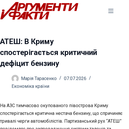
Перейти
до
вмісту
АТЕШ: В Криму
спостерігається критичний
дефіцит бензину
Марія Тарасенко
07.07.2026
Економіка країни
На АЗС тимчасово окупованого півострова Криму
спостерігається критична нестача бензину, що спричиняє
тривалі черги автомобілістів. Партизанський рух “АТЕШ”
повідомляє
про запровадження системи талонів та