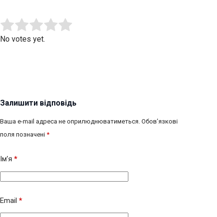
Submit Rating
Rate this item:
No votes yet.
Залишити відповідь
Ваша e-mail адреса не оприлюднюватиметься.
Обов’язкові
поля позначені
*
Ім’я
*
Email
*