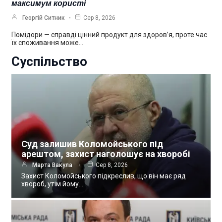
максимум користі
Георгій Ситник
Сер 8, 2026
Помідори — справді цінний продукт для здоров’я, проте час
їх споживання може…
Суспільство
Суд залишив Коломойського під
арештом, захист наголошує на хворобі
Марта Вакула
Сер 8, 2026
Захист Коломойського підкреслив, що він має ряд
хвороб, утім йому…