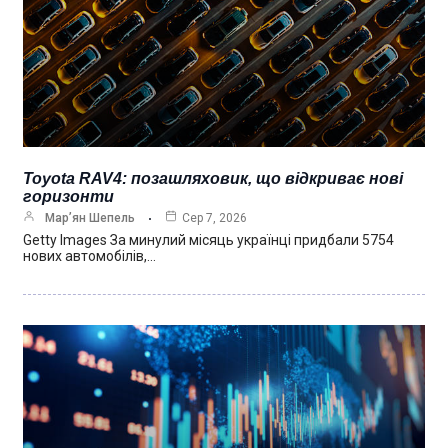
Toyota RAV4: позашляховик, що відкриває нові
горизонти
Мар’ян Шепель
Сер 7, 2026
Getty Images За минулий місяць українці придбали 5754
нових автомобілів,…