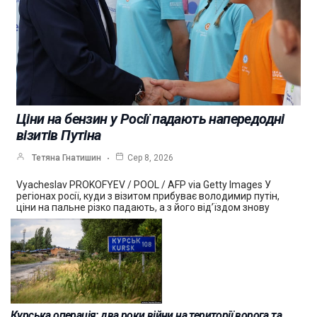
Ціни на бензин у Росії падають напередодні
візитів Путіна
Тетяна Гнатишин
Сер 8, 2026
Vyacheslav PROKOFYEV / POOL / AFP via Getty Images У
регіонах росії, куди з візитом прибуває володимир путін,
ціни на пальне різко падають, а з його від’їздом знову
Курська операція: два роки війни на території ворога та