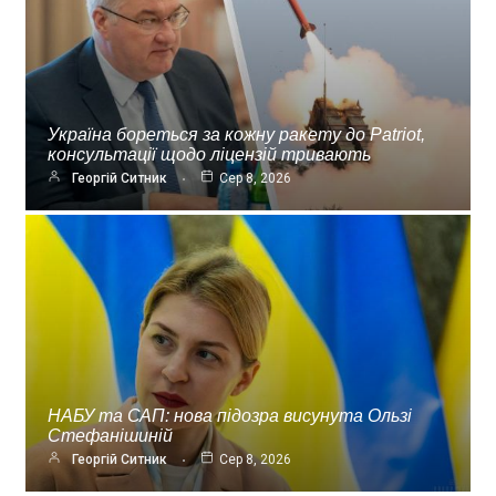
Україна бореться за кожну ракету до Patriot,
консультації щодо ліцензій тривають
Георгій Ситник
Сер 8, 2026
НАБУ та САП: нова підозра висунута Ользі
Стефанішиній
Георгій Ситник
Сер 8, 2026