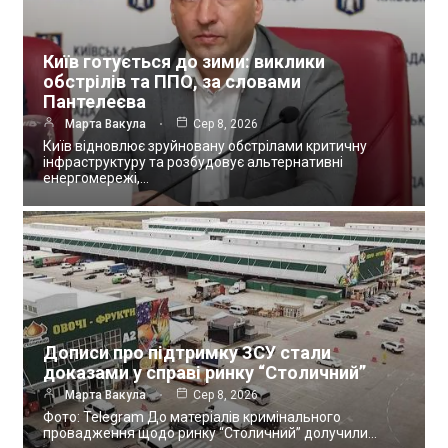
Київ готується до зими: виклики
обстрілів та ППО, за словами
Пантелеєва
Марта Вакула
Сер 8, 2026
Київ відновлює зруйновану обстрілами критичну
інфраструктуру та розбудовує альтернативні
енергомережі,…
Дописи про підтримку ЗСУ стали
доказами у справі ринку “Столичний”
Марта Вакула
Сер 8, 2026
Фото: Telegram До матеріалів кримінального
провадження щодо ринку “Столичний” долучили…