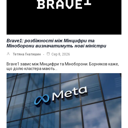
Brave1: розбіжності між Мінцифри та
Міноборони визначатимуть нові міністри
Тетяна Гнатишин
Сер 8, 2026
Brave1 завис між Мінцифри та Міноборони. Борняков каже,
що долю кластера мають…