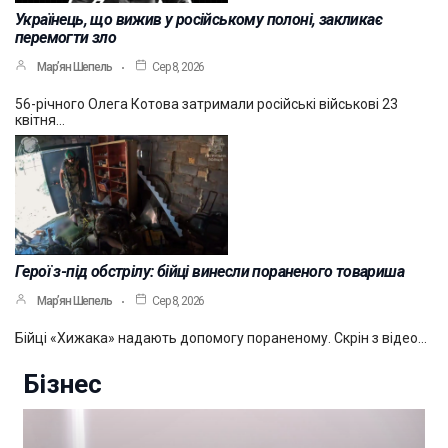
Українець, що вижив у російському полоні, закликає
перемогти зло
Мар’ян Шепель
Сер 8, 2026
56-річного Олега Котова затримали російські військові 23
квітня…
Герої з-під обстрілу: бійці винесли пораненого товариша
Мар’ян Шепель
Сер 8, 2026
Бійці «Хижака» надають допомогу пораненому. Скрін з відео…
Бізнес