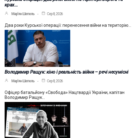
крах…
Мар’ян Шепель
Сер 8, 2026
Два роки Курської операції: перенесення війни на територію…
Володимир Ращук: кіно і реальність війни – речі несумісні
Мар’ян Шепель
Сер 8, 2026
Офіцер батальйону «Свобода» Нацгвардії України, капітан
Володимир Ращук…