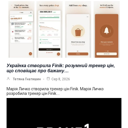
Українка створила Finik: розумний трекер цін,
що сповіщає про бажану…
Тетяна Гнатишин
Сер 8, 2026
Марія Личко створила трекер цін Finik. Марія Личко
розробила трекер цін Finik.…