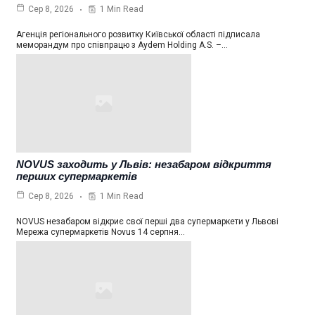
1 Min Read
Сер 8, 2026
Агенція регіонального розвитку Київської області підписала
меморандум про співпрацю з Aydem Holding A.S. –…
NOVUS заходить у Львів: незабаром відкриття
перших супермаркетів
1 Min Read
Сер 8, 2026
NOVUS незабаром відкриє свої перші два супермаркети у Львові
Мережа супермаркетів Novus 14 серпня…