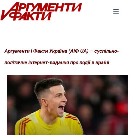
Перейти
до
вмісту
Аргументи і Факти Україна (АіФ UA) – суспільно-
політичне інтернет-видання про події в країні