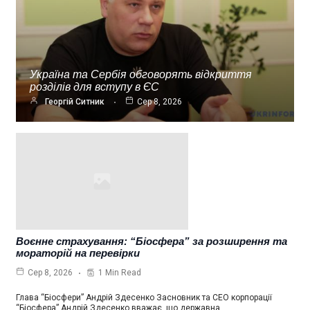
Україна та Сербія обговорять відкриття
розділів для вступу в ЄС
Георгій Ситник
Сер 8, 2026
Воєнне страхування: “Біосфера” за розширення та
мораторій на перевірки
1 Min Read
Сер 8, 2026
Глава “Біосфери” Андрій Здесенко Засновник та СЕО корпорації
“Біосфера” Андрій Здесенко вважає, що державна…