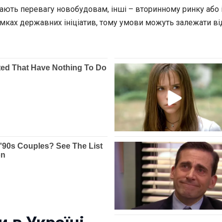
адають перевагу новобудовам, інші – вторинному ринку аб
амках державних ініціатив, тому умови можуть залежати від