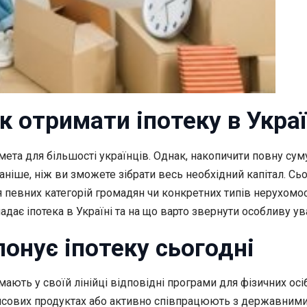
к отримати іпотеку в Украї
мета для більшості українців. Однак, накопичити повну су
раніше, ніж ви зможете зібрати весь необхідний капітал. Сь
я певних категорій громадян чи конкретних типів нерухомо
адає іпотека в Україні та на що варто звернути особливу у
онує іпотеку сьогодні
мають у своїй лінійці відповідні програми для фізичних осіб
нсових продуктах або активно співпрацюють з державними 