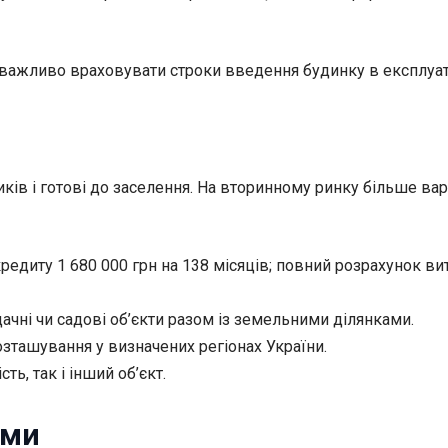
 важливо враховувати строки введення будинку в експлуат
ків і готові до заселення. На вторинному ринку більше вар
кредиту 1 680 000 грн на 138 місяців; повний розрахунок витр
ачні чи садові об’єкти разом із земельними ділянками.
озташування у визначених регіонах України.
ь, так і інший об’єкт.
ами