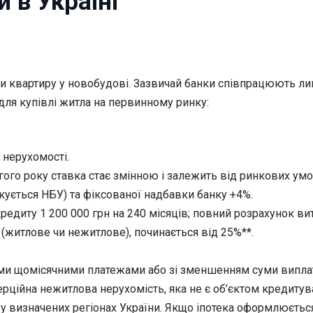
 в Україні
бати квартиру у новобудові. Зазвичай банки співпрацюють
ля купівлі житла на первинному ринку:
 нерухомості.
ругого року ставка стає змінною і залежить від ринкових ум
кується НБУ) та фіксованої надбавки банку +4%.
кредиту 1 200 000 грн на 240 місяців; повний розрахунок витр
 (житлове чи нежитлове), починається від 25%**.
ими щомісячними платежами або зі зменшенням суми виплат
рційна нежитлова нерухомість, яка не є об’єктом кредитув
у визначених регіонах України. Якщо іпотека оформлюєтьс