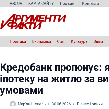
Перейти
АіФ UA
КАРТА САЙТУ
Про сайт
Контакти
до
вмісту
Політика
Економіка
Світ
Культура
Війна
Кредобанк пропонує: 
іпотеку на житло за в
умовами
Мар'ян Шепель
30.06.2026
Бізнес і ринки