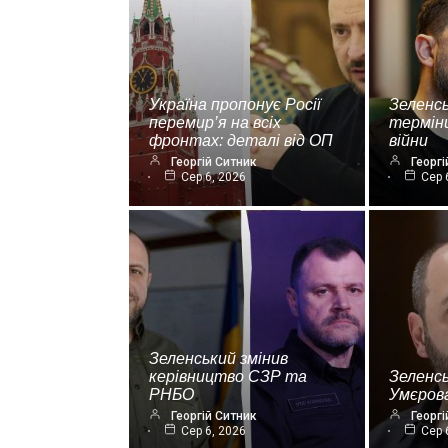
Україна пропонує Росії
Зеленсь
перемир’я на всіх
термін
фронтах: деталі від ОП
війни
Георгій Ситник
Георгі
Сер 6, 2026
Сер 
Зеленський змінив
керівництво СЗР та
Зеленс
РНБО
Умєрова
Георгій Ситник
Георгі
Сер 6, 2026
Сер 