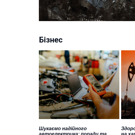
Бізнес
Шукаємо надійного
Здоро
автоелектрика: поради та
на ха