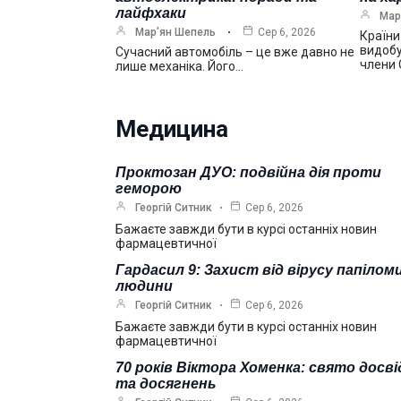
лайфхаки
Мар
Мар’ян Шепель
Сер 6, 2026
Країни
видобу
Сучасний автомобіль – це вже давно не
члени
лише механіка. Його…
Медицина
Проктозан ДУО: подвійна дія проти
геморою
Георгій Ситник
Сер 6, 2026
Бажаєте завжди бути в курсі останніх новин
фармацевтичної
Гардасил 9: Захист від вірусу папілом
людини
Георгій Ситник
Сер 6, 2026
Бажаєте завжди бути в курсі останніх новин
фармацевтичної
70 років Віктора Хоменка: свято досві
та досягнень