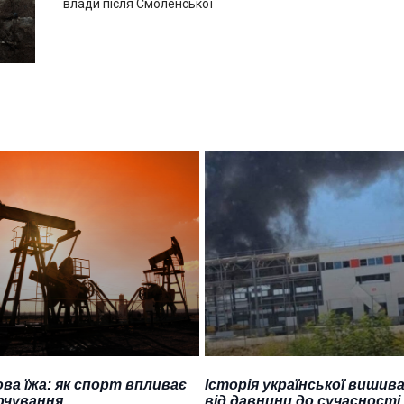
влади після Смоленської
ва їжа: як спорт впливає
Історія української вишива
рчування
від давнини до сучасності