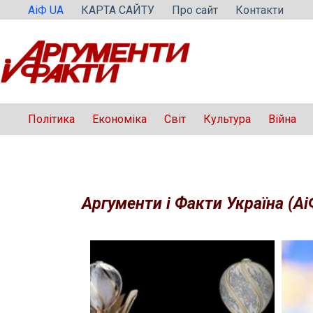
Перейти
АіФ UA
КАРТА САЙТУ
Про сайт
Контакти
до
вмісту
Політика
Економіка
Світ
Культура
Війна
Аргументи і Факти Україна (Аі