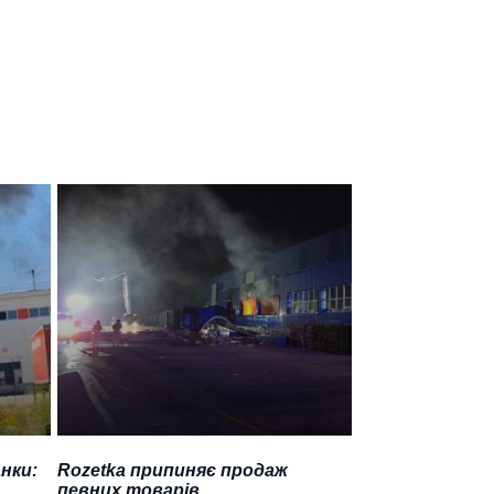
нки:
Rozetka припиняє продаж
певних товарів