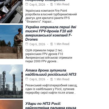
1 Min Read
Сер 6, 2026
Українська компанія Fire Point
розробила власний турбореактивний
двигун для крилатої ракети FP-5
“Фламінго”. Наразі…
Україна отримала перші дві
тисячі FPV-дронів F10 від
американської компанії F-
Drones
1 Min Read
Сер 6, 2026
США отримали перші 2 тис.
українських FPV-дронів F10
Американські військові отримали
перші 2000 FPV-дронів…
Атака дрона зупинила
найбільший російський НПЗ
1 Min Read
Сер 6, 2026
Рязанський нафтопереробний завод,
один із найбільших у Росії, зупинив
переробку сирої нафти після атаки…
Удари по НПЗ Росії:
найгостріша паливна криза