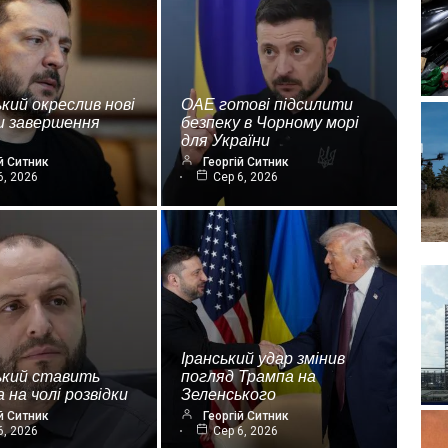
кий окреслив нові
ОАЕ готові підсилити
и завершення
безпеку в Чорному морі
для України
й Ситник
Георгій Ситник
6, 2026
Сер 6, 2026
Іранський удар змінив
ький ставить
погляд Трампа на
 на чолі розвідки
Зеленського
й Ситник
Георгій Ситник
6, 2026
Сер 6, 2026