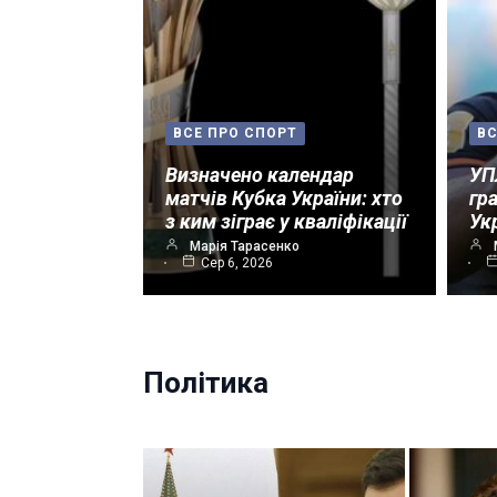
ВСЕ ПРО СПОРТ
ВС
Визначено календар
УП
матчів Кубка України: хто
гр
з ким зіграє у кваліфікації
Ук
Марія Тарасенко
Сер 6, 2026
Політика