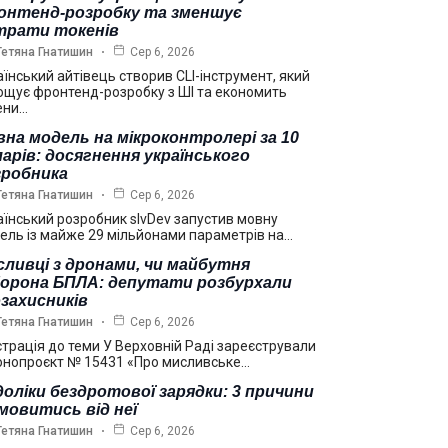
онтенд-розробку та зменшує
трати токенів
Тетяна Гнатишин
Сер 6, 2026
аїнський айтівець створив CLI-інструмент, який
ощує фронтенд-розробку з ШІ та економить
ени…
на модель на мікроконтролері за 10
арів: досягнення українського
зробника
Тетяна Гнатишин
Сер 6, 2026
аїнський розробник slvDev запустив мовну
ель із майже 29 мільйонами параметрів на…
ливці з дронами, чи майбутня
борона БПЛА: депутати розбурхали
захисників
Тетяна Гнатишин
Сер 6, 2026
страція до теми У Верховній Раді зареєстрували
онопроєкт № 15431 «Про мисливське…
оліки бездротової зарядки: 3 причини
мовитись від неї
Тетяна Гнатишин
Сер 6, 2026