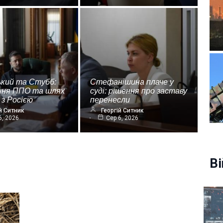
ький та Стубб:
Стефанішина плаче у
ння ППО та шлях
суді: рішення про заставу
 з Росією
перенесли
й Ситник
Георгій Ситник
6, 2026
Сер 6, 2026
Ві