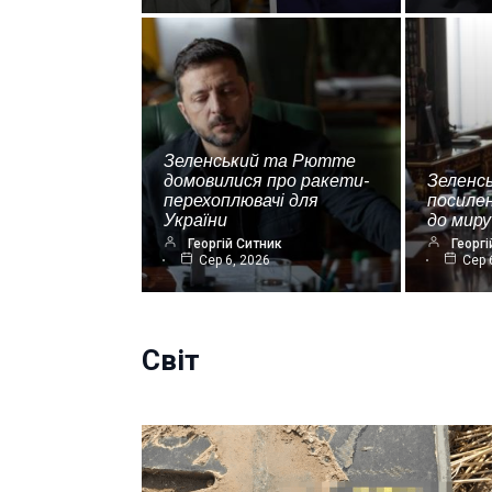
Зеленський та Рютте
домовилися про ракети-
Зеленс
перехоплювачі для
посиле
України
до миру
Георгій Ситник
Георгі
Сер 6, 2026
Сер 
Світ