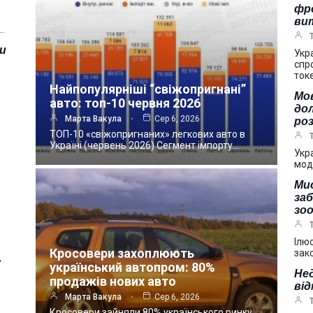
фр
ви
…
зи
Укр
спр
ток
Найпопулярніші “свіжопригнані”
Мов
авто: топ-10 червня 2026
дол
Марта Вакула
Сер 6, 2026
ро
ТОП-10 «свіжопригнаних» легкових авто в
Україні (червень 2026) Сегмент імпорту…
Укр
мод
Мис
за
зоо
Ілю
Кросовери захоплюють
зак
,
український автопром: 80%
Нед
продажів нових авто
від
Марта Вакула
Сер 6, 2026
Кросовери зайняли 80% українського ринку