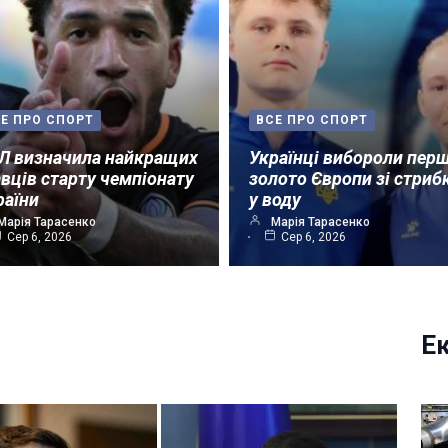
Е ПРО СПОРТ
ВСЕ ПРО СПОРТ
Л визначила найкращих
Українці вибороли пер
авців старту чемпіонату
золото Європи зі стриб
раїни
у воду
Марія Тарасенко
Марія Тарасенко
Сер 6, 2026
Сер 6, 2026
Е