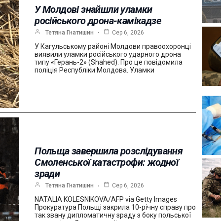
У Молдові знайшли уламки
російського дрона-камікадзе
Тетяна Гнатишин
Сер 6, 2026
У Кагульському районі Молдови правоохоронці
виявили уламки російського ударного дрона
типу «Герань-2» (Shahed). Про це повідомила
поліція Республіки Молдова. Уламки
Польща завершила розслідування
Смоленської катастрофи: жодної
зради
Тетяна Гнатишин
Сер 6, 2026
NATALIA KOLESNIKOVA/AFP via Getty Images
Прокуратура Польщі закрила 10-річну справу про
так звану дипломатичну зраду з боку польської