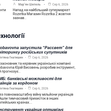
6
Мар’ян Шепель
Сер 6, 2026
анти
Напад на найбільший супермаркет
Rozetka Магазин Rozetka 2 жовтня
зазнав…
хнології
robavovna запустила “Рассвет” для
ніторингу російських супутників
Тетяна Гнатишин
Сер 6, 2026
взасновник та керівник української компанії
obavovna Юрій Висовень розробив інструмент,
й прогнозує…
Б: банківські можливості для
аїнців за кордоном
Тетяна Гнатишин
Сер 6, 2026
ез повномасштабну війну мільйони українців
йшли тимчасовий прихисток в інших
опейських країнах.…
інструмент українця оптимізує