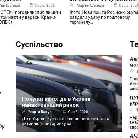
’ян Шепель
Сер 6, 2026
Мар’ян Шепель
Сер 6, 202
 ОПЕК+ погодилися збільшити
Фото: Нова пошта Російські окуп
ток нафти у вересні Країни-
завдали удару по поштовому
 ОПЕК+…
терміналу…
Суспільство
Те
Ae
мо
Спі
Aer
яки
и
ПУМ
Покупці авто: де в Україні
укр
найактивніший ринок
Марта Вакула
Сер 6, 2026
Чер
Де в Україні купують більше легкових авто:
зна
активність авторинку за…
ду
євр
AI-