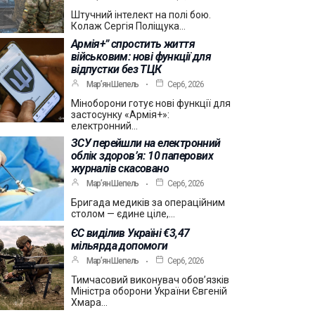
Штучний інтелект на полі бою.
Колаж Сергія Поліщука…
Армія+” спростить життя
військовим: нові функції для
відпустки без ТЦК
Мар’ян Шепель
Сер 6, 2026
Міноборони готує нові функції для
застосунку «Армія+»:
електронний…
ЗСУ перейшли на електронний
облік здоров’я: 10 паперових
журналів скасовано
Мар’ян Шепель
Сер 6, 2026
Бригада медиків за операційним
столом — єдине ціле,…
ЄС виділив Україні €3,47
мільярда допомоги
Мар’ян Шепель
Сер 6, 2026
Тимчасовий виконувач обов’язків
Міністра оборони України Євгеній
Хмара…