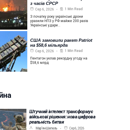
з часів СРСР
1 Min Read
Сер 6, 2026
З початку року українські дрони
уразили НПЗ у РФ майже 200 разів
Українські удари…
США замовили ракет Patriot
на $58,6 мільярда
1 Min Read
Сер 6, 2026
Пентагон уклав рекордну угоду на
$58,6 млрд
йна
Штучний інтелект трансформує
військові рішення: нова цифрова
реальність битви
Мар’ян Шепель
Сер 6, 2026