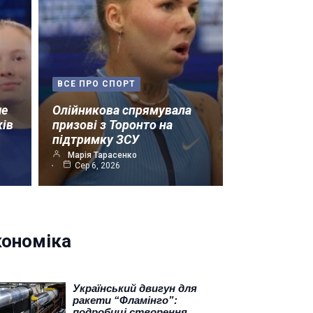
ВСЕ ПРО СПОРТ
ше
Олійникова спрямувала
ків
призові з Торонто на
підтримку ЗСУ
Марія Тарасенко
Сер 6, 2026
кономіка
Український двигун для
ракети “Фламінго”:
подробиці створення