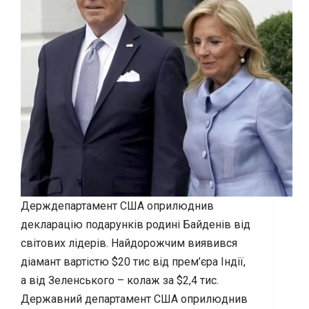
Держдепартамент США оприлюднив
декларацію подарунків родині Байденів від
світових лідерів. Найдорожчим виявився
діамант вартістю $20 тис від прем’єра Індії,
а від Зеленського – колаж за $2,4 тис.
Державний департамент США оприлюднив