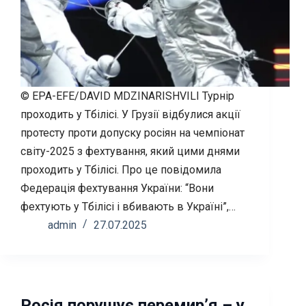
© EPA-EFE/DAVID MDZINARISHVILI Турнір
проходить у Тбілісі. У Грузії відбулися акції
протесту проти допуску росіян на чемпіонат
світу-2025 з фехтування, який цими днями
проходить у Тбілісі. Про це повідомила
Федерація фехтування України: “Вони
фехтують у Тбілісі і вбивають в Україні”,…
admin
27.07.2025
Росія порушує перемирʼя – у