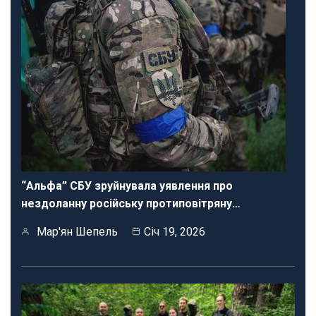
“Альфа” СБУ зруйнувала уявлення про
нездоланну російську протиповітряну…
Мар'ян Шепель
Січ 19, 2026