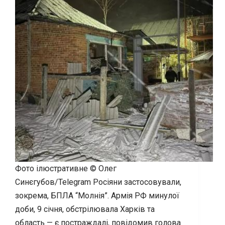
Фото ілюстративне © Олег
Синєгубов/Telegram Росіяни застосовували,
зокрема, БПЛА “Молнія”. Армія РФ минулої
доби, 9 січня, обстрілювала Харків та
область — є постраждалі, повідомив голова