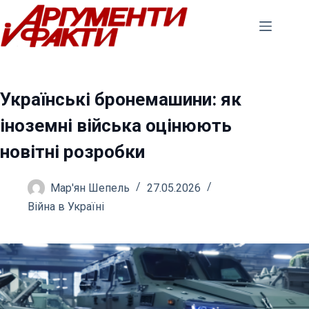
Перейти
до
вмісту
Українські бронемашини: як
іноземні війська оцінюють
новітні розробки
Мар'ян Шепель
27.05.2026
Війна в Україні