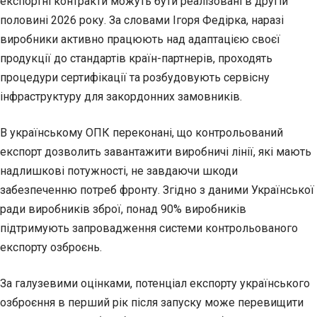
експортні контракти можуть бути реалізовані в другій
половині 2026 року. За словами Ігоря Федірка, наразі
виробники активно працюють над адаптацією своєї
продукції до стандартів країн-партнерів, проходять
процедури сертифікації та розбудовують сервісну
інфраструктуру для закордонних замовників.
В українському ОПК переконані, що контрольований
експорт дозволить завантажити виробничі лінії, які мають
надлишкові потужності, не завдаючи шкоди
забезпеченню потреб фронту. Згідно з даними Української
ради виробників зброї, понад 90% виробників
підтримують запровадження системи контрольованого
експорту озброєнь.
За галузевими оцінками, потенціал експорту українського
озброєння в перший рік після запуску може перевищити