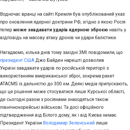
Водночас вранці на сайті Кремля був опублікований указ
про оновлення ядерної доктрини РФ, згідно з якою Росія
тепер
може завдавати ударів ядерною зброєю
навіть у
відповідь на масову атаку дронів чи удари балістики.
Нагадаємо, кілька днів тому західні ЗМІ повідомили, що
президент США
Джо Байден нарешті дозволив
Україні завдавати ударів по російській території з
використанням американської зброї, зокрема ракет
ATACMS із дальністю до 300 км. Деякі медіа припускають,
що це рішення може стосуватися лише Курської області,
де сьогодні разом з росіянами знаходяться також
північнокорейські військові. Та досі офіційного
підтвердження від Білого дому, як і від Києва немає.
Президент України
Володимир Зеленський
лише