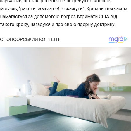
зауважив, що такі рішення не потребують анонсів,
мовляв, “ракети самі за себе скажуть”. Кремль тим часом
намагається за допомогою погроз втримати США від
такого кроку, нагадуючи про свою ядерну доктрину.