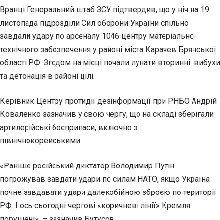
Вранці Генеральний штаб ЗСУ підтвердив, що у ніч на 19
листопада підрозділи Сил оборони України спільно
завдали удару по арсеналу 1046 центру матеріально-
технічного забезпечення у районі міста Карачев Брянської
області РФ. Згодом на місці почали лунати вторинні вибухи
та детонація в районі цілі.
Керівник Центру протидії дезінформації при РНБО Андрій
Коваленко зазначив у свою чергу, що на складі зберігали
артилерійські боєприпаси, включно з
північнокорейськими.
«Раніше російський диктатор Володимир Путін
погрожував завдати удари по силам НАТО, якщо Україна
почне завдавати удари далекобійною зброєю по території
РФ. І ось сьогодні чергові «коричневі лінії» Кремля
порушені», – зазначив Бутусов.