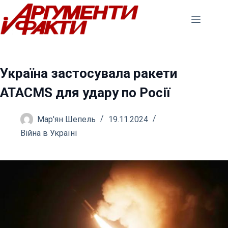
Перейти
до
вмісту
Україна застосувала ракети
ATACMS для удару по Росії
Мар'ян Шепель
19.11.2024
Війна в Україні