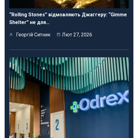
“Rolling Stones” відмовляють Джаггеру: “Gimme
Shelter” не для…
Георгій Ситник
Лют 27, 2026