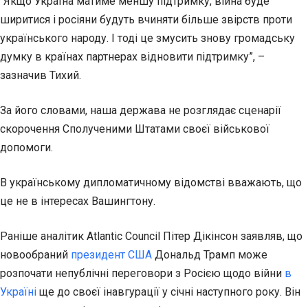
“Якщо Україна матиме меншу підтримку, війна буде
ширитися і росіяни будуть вчиняти більше звірств проти
українського народу. І тоді це змусить знову громадську
думку в країнах партнерах відновити підтримку”, –
зазначив Тихий.
За його словами, наша держава не розглядає сценарії
скорочення Сполученими Штатами своєї військової
допомоги.
В українському дипломатичному відомстві вважають, що
це не в інтересах Вашингтону.
Раніше аналітик Atlantic Council Пітер Дікінсон заявляв, що
новообраний
президент США
Дональд Трамп може
розпочати непублічні переговори з Росією щодо війни
в
Україні
ще до своєї інавгурації у січні наступного року. Він