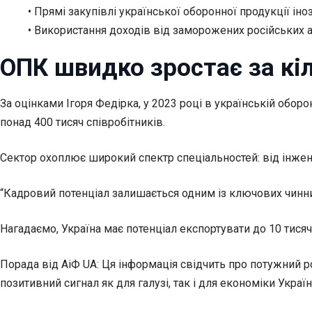
• Прямі закупівлі української оборонної продукції і
• Використання доходів від заморожених російських а
ОПК швидко зростає за кі
За оцінками Ігоря Федірка, у 2023 році в українській обо
понад 400 тисяч співробітників.
Сектор охоплює широкий спектр спеціальностей: від інжене
“Кадровий потенціал залишається одним із ключових чинни
Нагадаємо, Україна має потенціал експортувати до 10 тис
Порада від АіФ UA: Ця інформація свідчить про потужний 
позитивний сигнал як для галузі, так і для економіки Укр