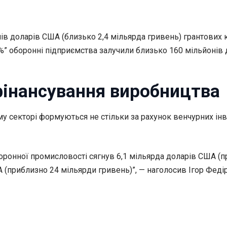
нів доларів США (близько 2,4 мільярда гривень) грантових 
” оборонні підприємства залучили близько 160 мільйонів 
фінансування виробництва
му секторі формуються не стільки за рахунок венчурних ін
боронної промисловості сягнув 6,1 мільярда доларів США (п
 (приблизно 24 мільярди гривень)”, — наголосив Ігор Феді