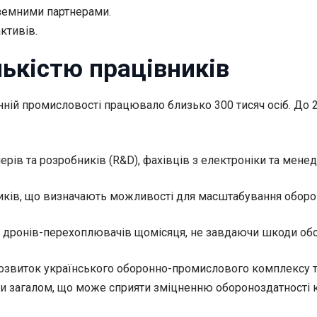
ноземними партнерами.
ктивів.
лькістю працівників
ронній промисловості працювало близько 300 тисяч осіб. До
рів та розробників (R&D), фахівців з електроніки та менед
ків, що визначають можливості для масштабування оборонн
яч дронів-перехоплювачів щомісяця, не завдаючи шкоди обо
розвиток українського оборонно-промислового комплексу та
аїни загалом, що може сприяти зміцненню обороноздатності 